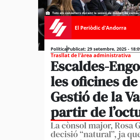
Tots els consellers durant la sessió de consell de comú
El Periòdic d'Andorra
Política
Publicat:
29 setembre, 2025 - 18:
Trasllat de l'àrea administrativa
Escaldes-Engo
les oficines de
Gestió de la Va
partir de l’oct
La cònsol major, Rosa Gi
decisió “natural”, ja q