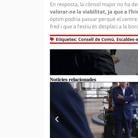
En resposta, la cònsol major no ha de
valorar-ne la viabilitat, ja que a l’hi
òptim podria passar perquè el centr
fred i que a l’estiu es desplaci a la bo
Etiquetes:
Consell de Comú
,
Escaldes-
Notícies relacionades