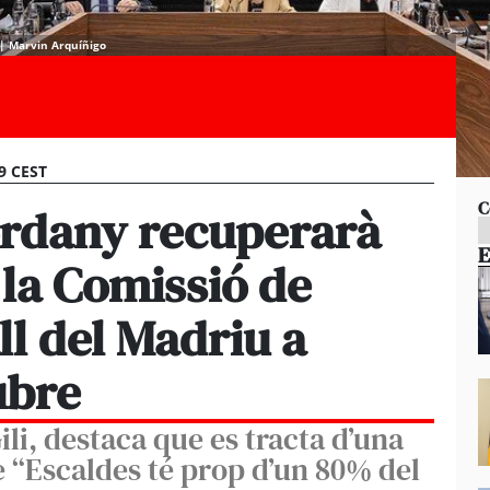
. | Marvin Arquíñigo
09 CEST
C
rdany recuperarà
E
 la Comissió de
ll del Madriu a
ubre
li, destaca que es tracta d’una
ue “Escaldes té prop d’un 80% del