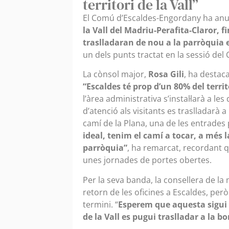
territori de la Vall”
El Comú d’Escaldes-Engordany ha an
la Vall del Madriu-Perafita-Claror, f
traslladaran de nou a la parròquia e
un dels punts tractat en la sessió de
La cònsol major,
Rosa Gili
, ha destaca
“Escaldes té prop d’un 80% del territo
l’àrea administrativa s’instal·larà a 
d’atenció als visitants es traslladarà a
camí de la Plana, una de les entrades pr
ideal, tenim el camí a tocar, a més l
parròquia”
, ha remarcat, recordant q
unes jornades de portes obertes.
Per la seva banda, la consellera de la
retorn de les oficines a Escaldes, però
termini. “
Esperem que aquesta sigui u
de la Vall es pugui traslladar a la b