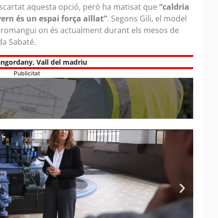
scartat aquesta opció, però ha matisat que
“caldria
vern és un espai força aïllat”
. Segons Gili, el model
e romangui on és actualment durant els mesos de
rda Sabaté.
engordany
,
Vall del madriu
Publicitat