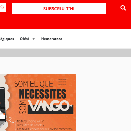
ues
Oh!si
Hemeroteca
SUBSCRIU-T'HI
lògiques
Oh!si
Hemeroteca