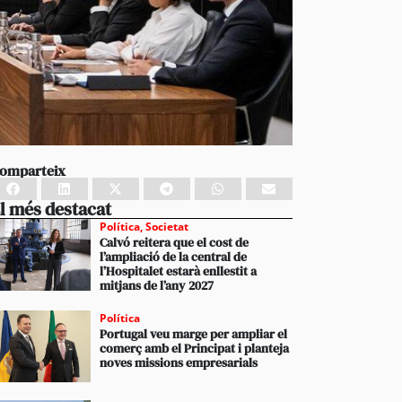
omparteix
l més destacat
Política
,
Societat
Calvó reitera que el cost de
l’ampliació de la central de
l’Hospitalet estarà enllestit a
mitjans de l’any 2027
Política
Portugal veu marge per ampliar el
comerç amb el Principat i planteja
noves missions empresarials