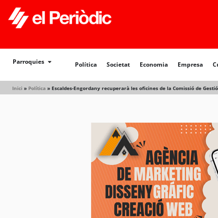
Política
Societat
Economia
Empresa
Cultur
Parroquies
Política
Societat
Economia
Empresa
C
Inici
»
Política
»
Escaldes-Engordany recuperarà les oficines de la Comissió de Gestió 