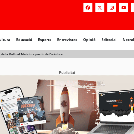
a
Educació
Esports
Entrevistes
Opinió
Editorial
Necrològiq
ultura
Educació
Esports
Entrevistes
Opinió
Editorial
Necro
de la Vall del Madriu a partir de l’octubre
Publicitat