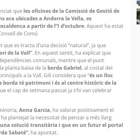
unciat que
les oficines de la Comissió de Gestió de
ins ara ubicades a Andorra la Vella, es
scaldenca a partir de l’1 d’octubre
. Aquest ha estat
l Consell de Comú
t que es tracta d’una decisió “natural”, ja que
ri de la Vall”
. En aquest sentit, ha explicat que
les dependències comunals, mentre que el punt
 la planta baixa de la
borda Gabriel
, al costat del
incipals a la Vall. Gili considera que “
és un lloc
a borda té patrimoni i és al centre històric de la
ue el cap de setmana passat ja s’hi van celebrar
 minoria,
Anna Garcia
, ha valorat positivament el
 ha plantejat la necessitat de pensar a més llarg
na solució transitària i que en un futur el portal
orda Sabaté”
, ha apuntat.