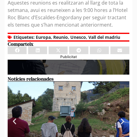
Aquestes reunions es realitzaran al llarg de tota la
setmana, avui es reuneixen a les 9:00 hores a l’Hotel
Roc Blanc d’Escaldes-Engordany per seguir tractant
els temes que s’han mencionat anteriorment.
Etiquetes:
Europa
,
Reunio
,
Unesco
,
Vall del madriu
Comparteix
Publicitat
Notícies relacionades