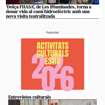
‘Dolça FHASA’, de Les Il·luminades, torna a
La
donar vida al camí hidroelèctric amb una
am
nova visita teatralitzada
‘An
Publicitat
Entrevistes culturals