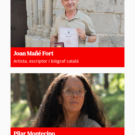
Joan Mañé Fort
Artista, escriptor i biògraf català
Pilar Montecino