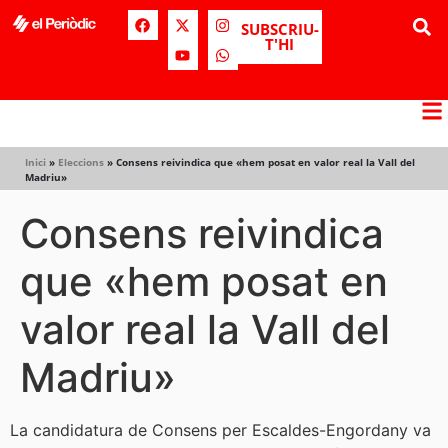
SUBSCRIU-
T'HI
Inici
»
Eleccions
»
Consens reivindica que «hem posat en valor real la Vall del
Madriu»
Consens reivindica
que «hem posat en
valor real la Vall del
Madriu»
La candidatura de Consens per Escaldes-Engordany va