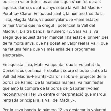
posar en valor totes les accions que s’han fet durant
aquests darrers quatre anys sobre la Vall del Madriu-
Perafita- Claror. En aquest sentit, la número tres de la
llista, Magda Mata, va assenyalar que «hem estat el
primer Comú que ha cregut i potenciat la Vall del
Madriu». D’altra banda, la número 12, Sara Valls, va
afegir que aquest darrer mandat «ha estat el primer, des
de fa molts anys, que ha posat en valor real la Vall i que
ha fet una feina que va més enllà dels programes
electorals».
En aquesta línia, Mata va apuntar que la voluntat de
Consens és continuar treballant sobre el potencial de la
Vall del Madriu-Perafita-Claror i sobre el projecte de la
borda de Ràmio. De la mateixa manera, va manifestar
que amb la compra de la borda del Sabater «volem
reconstruir-la i fer un centre d‘interpretació que marqui
l’entrada principal a la Vall del Madriu».
Per la seva banda, la número 12 va destacar la voluntat