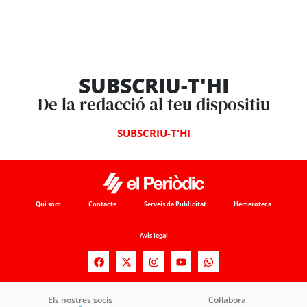
SUBSCRIU-T'HI
De la redacció al teu dispositiu
SUBSCRIU-T'HI
Qui som
Contacte
Serveis de Publicitat
Hemeroteca
Avís legal
Els nostres socis
Col·labora