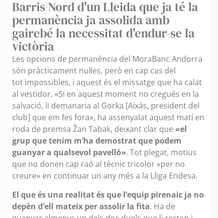
Barris Nord d'un Lleida que ja té la
permanència ja assolida amb
gairebé la necessitat d'endur-se la
victòria
Les opcions de permanència del MoraBanc Andorra
són pràcticament nul·les, però en cap cas del
tot impossibles, i aquest és el missatge que ha calat
al vestidor. «Si en aquest moment no cregués en la
salvació, li demanaria al Gorka [Aixàs, president del
club] que em fes fora», ha assenyalat aquest matí en
roda de premsa Žan Tabak, deixant clar que
«el
grup que tenim m’ha demostrat que podem
guanyar a qualsevol pavelló»
. Tot plegat, motius
que no donen cap raó al tècnic tricolor «per no
creure» en continuar un any més a la Lliga Endesa.
El que és una realitat és que l’equip pirenaic ja no
depèn d’ell mateix per assolir la fita
. Ha de
guanyar almenys un dels dos duels que li resten i