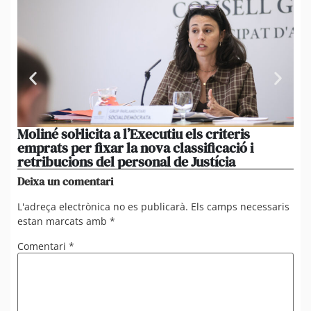
Moliné sol·licita a l’Executiu els criteris
La
emprats per fixar la nova classificació i
mo
retribucions del personal de Justícia
di
Deixa un comentari
L'adreça electrònica no es publicarà.
Els camps necessaris
estan marcats amb
*
Comentari
*