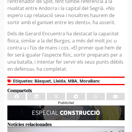
l’entrenador de Split, fent també referència a la
rivalitat entre Andorra i la capital del Segrià. «No
espero cap relaxació seva i nosaltres haurem de
sortir amb el ganivet entre les dents», ha asserit.
Dels de Gerard Encuentra ha destacat la capacitat
física, similar a la del Burgos, a més del molt joc u
contra u i l’ús de mans i cos. «El primer que hem de
fer serà igualar l’aspecte físic, sortir preparats per a
una batalla, i intentar fer servir els seus punts dèbils
en defensa», ha completat.
Etiquetes:
Bàsquet
,
Lleida
,
MBA
,
MoraBanc
Comparteix
Publicitat
Notícies relacionades