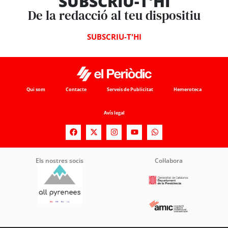
SUBSCRIU-T'HI
De la redacció al teu dispositiu
SUBSCRIU-T'HI
Qui som
Contacte
Serveis de Publicitat
Hemeroteca
Avís legal
Els nostres socis
Col·labora