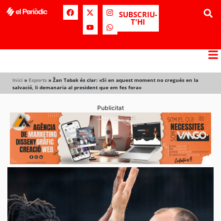
SUBSCRIU-
T'HI
Inici
»
Esports
»
Žan Tabak és clar: «Si en aquest moment no cregués en la
salvació, li demanaria al president que em fes fora»
Publicitat