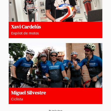
Xavi Cardelús
Expilot de motos
Miguel Silvestre
Ciclista