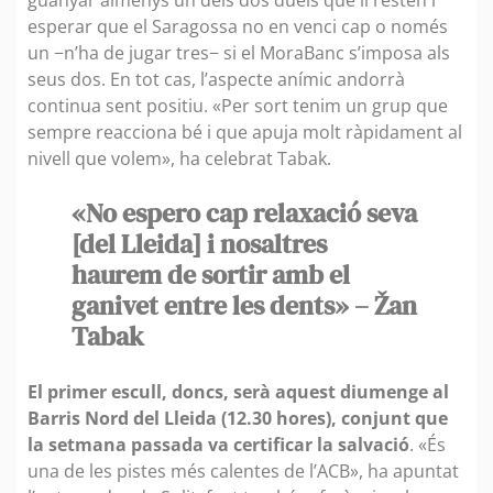
esperar que el Saragossa no en venci cap o només
un −n’ha de jugar tres− si el MoraBanc s’imposa als
seus dos. En tot cas, l’aspecte anímic andorrà
continua sent positiu. «Per sort tenim un grup que
sempre reacciona bé i que apuja molt ràpidament al
nivell que volem», ha celebrat Tabak.
«No espero cap relaxació seva
[del Lleida] i nosaltres
haurem de sortir amb el
ganivet entre les dents» – Žan
Tabak
El primer escull, doncs, serà aquest diumenge al
Barris Nord del Lleida (12.30 hores), conjunt que
la setmana passada va certificar la salvació
. «És
una de les pistes més calentes de l’ACB», ha apuntat