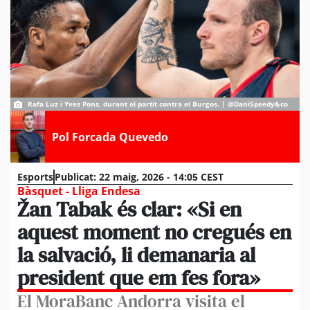
Rafa Luz i Yves Pons, durant el partit contra el Burgos. | @DaniSpeedy&co
Pol Forcada Quevedo
Esports
Publicat:
22 maig, 2026 - 14:05 CEST
Bàsquet - Lliga Endesa
Žan Tabak és clar: «Si en
aquest moment no cregués en
la salvació, li demanaria al
president que em fes fora»
El MoraBanc Andorra visita el