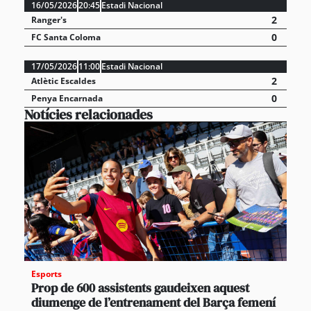
16/05/2026
20:45
Estadi Nacional
2
Ranger's
0
FC Santa Coloma
17/05/2026
11:00
Estadi Nacional
2
Atlètic Escaldes
0
Penya Encarnada
Notícies relacionades
Esports
Prop de 600 assistents gaudeixen aquest
diumenge de l’entrenament del Barça femení