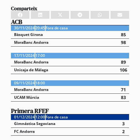
Comparteix
ACB
30/11/2024
20:45
Fora de casa
85
Bàsquet Girona
98
MoraBanc Andorra
17/11/2024
17:00
89
MoraBanc Andorra
106
Unicaja de Màlaga
09/11/2024
18:00
71
MoraBanc Andorra
83
UCAM Múrcia
Primera RFEF
01/12/2024
12:00
Fora de casa
3
Gimnástica Segoviana
2
FC Andorra