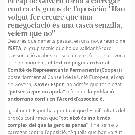
El cap de Govern torna a carregar
contra els grups de l'oposició: "Han
volgut fer creure que una
renegociació és una tasca senzilla,
veiem que no"
Després que dimarts passat, en una nova reunió de
l’EFTA
, el grup tècnic que ha de validar l’Acord
d’associació acabés sense consens, fet que provoca
que, de moment
, el text no pugui arribar al
Comitè de Representants Permanents (Cooper)
i
posteriorment al Consell de la Unió Europea, el cap
de Govern
, Xavier Espot
, ha admès que tot plegat
“potser sí que no ajuda”
a fer que
la població
andorrana confiï en l’Acord d’associació.
Igualment, Espot ha apuntalat que les dificultats del
procés confirmen que
“tot això és molt més
complex del que la gent es pensa”,
i ha tornat a
carregar contra l’oposició. “Aquells que han volgut