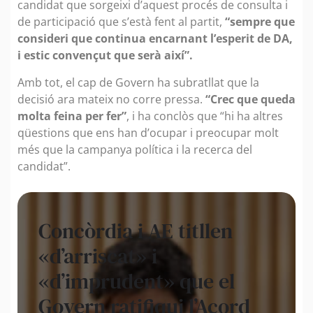
candidat que sorgeixi d’aquest procés de consulta i
de participació que s’està fent al partit,
“sempre que
consideri que continua encarnant l’esperit de DA,
i estic convençut que serà així”.
Amb tot, el cap de Govern ha subratllat que la
decisió ara mateix no corre pressa.
“Crec que queda
molta feina per fer”
, i ha conclòs que “hi ha altres
qüestions que ens han d’ocupar i preocupar molt
més que la campanya política i la recerca del
candidat”.
Concòrdia i AE titllen
«d’arriscat» i
«d’imprudent» que el
Govern ratifiqui l’Acord