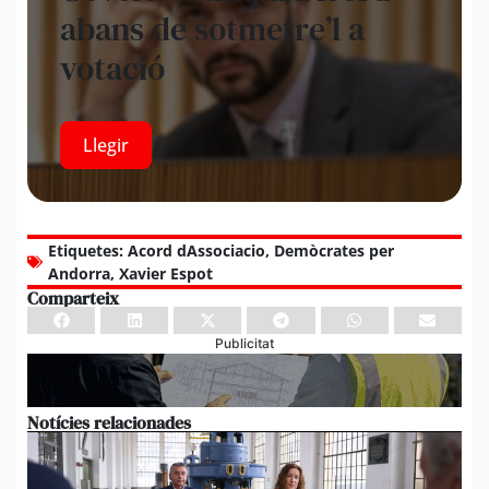
abans de sotmetre’l a
votació
Llegir
Etiquetes:
Acord dAssociacio
,
Demòcrates per
Andorra
,
Xavier Espot
Comparteix
Publicitat
Notícies relacionades