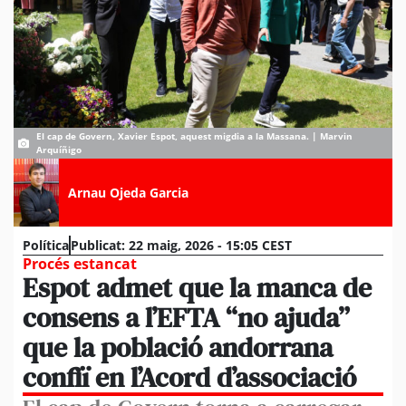
El cap de Govern, Xavier Espot, aquest migdia a la Massana. | Marvin
Arquíñigo
Arnau Ojeda Garcia
Política
Publicat:
22 maig, 2026 - 15:05 CEST
Procés estancat
Espot admet que la manca de
consens a l’EFTA “no ajuda”
que la població andorrana
confiï en l’Acord d’associació