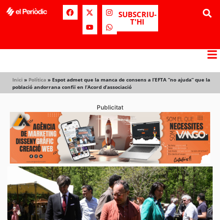
SUBSCRIU-
T'HI
Inici
»
Política
»
Espot admet que la manca de consens a l’EFTA “no ajuda” que la
població andorrana confiï en l’Acord d’associació
Publicitat