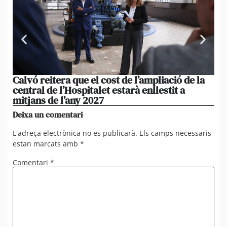
Calvó reitera que el cost de l’ampliació de la
Po
central de l’Hospitalet estarà enllestit a
am
mitjans de l’any 2027
em
Deixa un comentari
L'adreça electrònica no es publicarà.
Els camps necessaris
estan marcats amb
*
Comentari
*