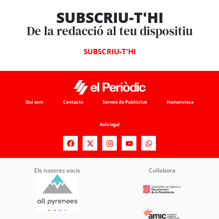
SUBSCRIU-T'HI
De la redacció al teu dispositiu
SUBSCRIU-T'HI
Qui som
Contacte
Serveis de Publicitat
Hemeroteca
Avís legal
Els nostres socis
Col·labora