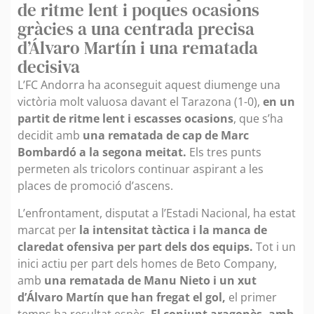
de ritme lent i poques ocasions
gràcies a una centrada precisa
d’Álvaro Martín i una rematada
decisiva
L’FC Andorra ha aconseguit aquest diumenge una
victòria molt valuosa davant el Tarazona (1-0),
en un
partit de ritme lent i escasses ocasions
, que s’ha
decidit amb
una rematada de cap de Marc
Bombardó a la segona meitat.
Els tres punts
permeten als tricolors continuar aspirant a les
places de promoció d’ascens.
L’enfrontament, disputat a l’Estadi Nacional, ha estat
marcat per
la intensitat tàctica i la manca de
claredat ofensiva per part dels dos equips.
Tot i un
inici actiu per part dels homes de Beto Company,
amb
una rematada de Manu Nieto i un xut
d’Álvaro Martín que han fregat el gol,
el primer
temps ha resultat espès.
El conjunt aragonès, amb