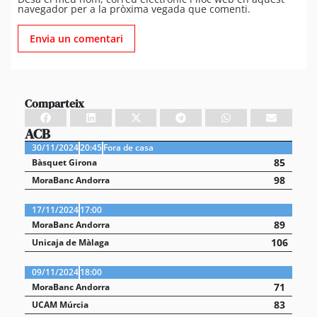
navegador per a la pròxima vegada que comenti.
Comparteix
ACB
30/11/2024
20:45
Fora de casa
85
Bàsquet Girona
98
MoraBanc Andorra
17/11/2024
17:00
89
MoraBanc Andorra
106
Unicaja de Màlaga
09/11/2024
18:00
71
MoraBanc Andorra
83
UCAM Múrcia