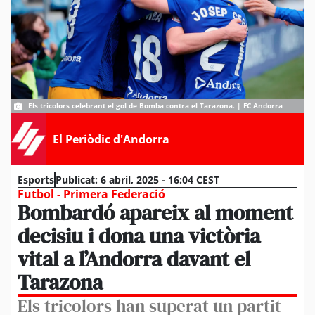
Els tricolors celebrant el gol de Bomba contra el Tarazona. | FC Andorra
El Periòdic d'Andorra
Esports
Publicat:
6 abril, 2025 - 16:04 CEST
Futbol - Primera Federació
Bombardó apareix al moment
decisiu i dona una victòria
vital a l’Andorra davant el
Tarazona
Els tricolors han superat un partit