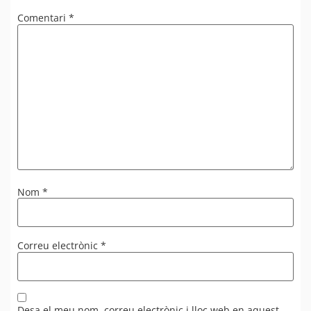
Comentari
*
Nom
*
Correu electrònic
*
Desa el meu nom, correu electrònic i lloc web en aquest