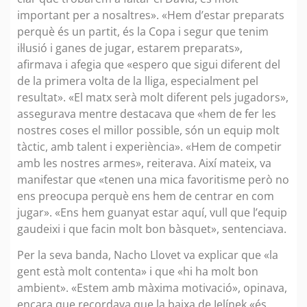
important per a nosaltres». «Hem d’estar preparats
perquè és un partit, és la Copa i segur que tenim
il·lusió i ganes de jugar, estarem preparats»,
afirmava i afegia que «espero que sigui diferent del
de la primera volta de la lliga, especialment pel
resultat». «El matx serà molt diferent pels jugadors»,
assegurava mentre destacava que «hem de fer les
nostres coses el millor possible, són un equip molt
tàctic, amb talent i experiència». «Hem de competir
amb les nostres armes», reiterava. Així mateix, va
manifestar que «tenen una mica favoritisme però no
ens preocupa perquè ens hem de centrar en com
jugar». «Ens hem guanyat estar aquí, vull que l’equip
gaudeixi i que facin molt bon bàsquet», sentenciava.
Per la seva banda, Nacho Llovet va explicar que «la
gent està molt contenta» i que «hi ha molt bon
ambient». «Estem amb màxima motivació», opinava,
encara que recordava que la baixa de Jelínek «és