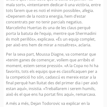
mala sort», «intentarem dedicar-li una victòria, entre
tots farem que es noti el mínim possible», afegia.
«Depenem de la nostra energia, hem d’estar
concentrats per no tenir parcials negatius.
Marcelinho Huertas és una de les claus perquè
porta la batuta de l’equip, mentre que Shermadini
és molt perillós», explicava. «És un equip complet,
per això ens hem de mirar a nosaltres», aclaria.
Per la seva part, Moussa Diagne, va comentar que
«tenim ganes de començar, volíem que arribés el
moment, estem sense pressió». «A la Copa no hi ha
favorits, tots els equips que es classificaquen per a
la competició ho són, cadascú es mereix estar a la
final perquè han lluitat des del primer dia i per això
estan aquí», insistia. «Treballarem i serem humils,
això és el que ens ha portat fins aquí», remarcava.
A més a més, Dejan Todorovic va explicar en la