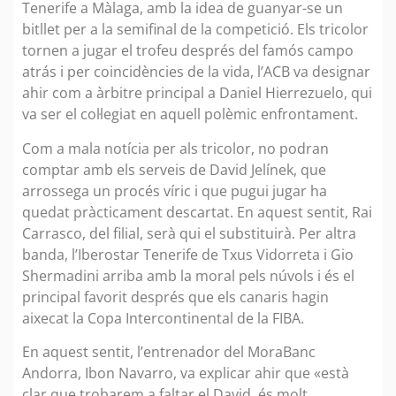
Tenerife a Màlaga, amb la idea de guanyar-se un
bitllet per a la semifinal de la competició. Els tricolor
tornen a jugar el trofeu després del famós campo
atrás i per coincidències de la vida, l’ACB va designar
ahir com a àrbitre principal a Daniel Hierrezuelo, qui
va ser el col·legiat en aquell polèmic enfrontament.
Com a mala notícia per als tricolor, no podran
comptar amb els serveis de David Jelínek, que
arrossega un procés víric i que pugui jugar ha
quedat pràcticament descartat. En aquest sentit, Rai
Carrasco, del filial, serà qui el substituirà. Per altra
banda, l’Iberostar Tenerife de Txus Vidorreta i Gio
Shermadini arriba amb la moral pels núvols i és el
principal favorit després que els canaris hagin
aixecat la Copa Intercontinental de la FIBA.
En aquest sentit, l’entrenador del MoraBanc
Andorra, Ibon Navarro, va explicar ahir que «està
clar que trobarem a faltar el David, és molt