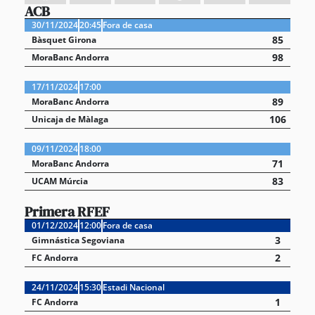
ACB
30/11/2024
20:45
Fora de casa
85
Bàsquet Girona
98
MoraBanc Andorra
17/11/2024
17:00
89
MoraBanc Andorra
106
Unicaja de Màlaga
09/11/2024
18:00
71
MoraBanc Andorra
83
UCAM Múrcia
Primera RFEF
01/12/2024
12:00
Fora de casa
3
Gimnástica Segoviana
2
FC Andorra
24/11/2024
15:30
Estadi Nacional
1
FC Andorra