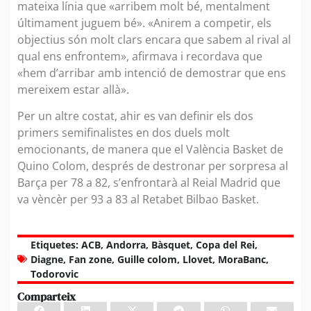
mateixa línia que «arribem molt bé, mentalment
últimament juguem bé». «Anirem a competir, els
objectius són molt clars encara que sabem al rival al
qual ens enfrontem», afirmava i recordava que
«hem d’arribar amb intenció de demostrar que ens
mereixem estar allà».
Per un altre costat, ahir es van definir els dos
primers semifinalistes en dos duels molt
emocionants, de manera que el València Basket de
Quino Colom, després de destronar per sorpresa al
Barça per 78 a 82, s’enfrontarà al Reial Madrid que
va vèncèr per 93 a 83 al Retabet Bilbao Basket.
Etiquetes:
ACB
,
Andorra
,
Bàsquet
,
Copa del Rei
,
Diagne
,
Fan zone
,
Guille colom
,
Llovet
,
MoraBanc
,
Todorovic
Comparteix