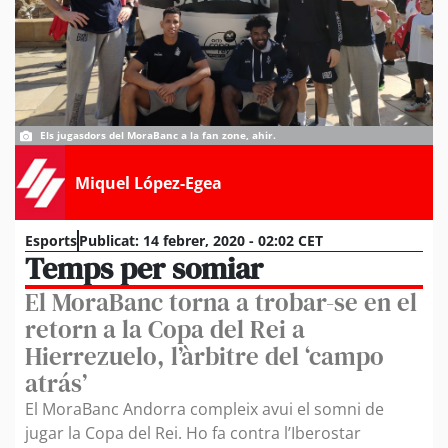
Els jugasdors del MoraBanc a la fan zone, ahir.
Miquel López-Egea
Esports
Publicat:
14 febrer, 2020 - 02:02 CET
Temps per somiar
El MoraBanc torna a trobar-se en el
retorn a la Copa del Rei a
Hierrezuelo, l’àrbitre del ‘campo
atrás’
El MoraBanc Andorra compleix avui el somni de
jugar la Copa del Rei. Ho fa contra l’Iberostar