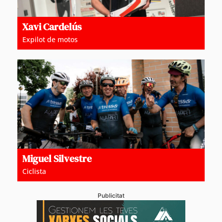
Xavi Cardelús
Expilot de motos
Miguel Silvestre
Ciclista
Publicitat