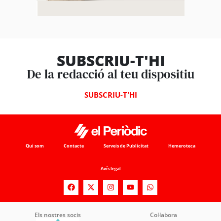
SUBSCRIU-T'HI
De la redacció al teu dispositiu
SUBSCRIU-T'HI
Qui som
Contacte
Serveis de Publicitat
Hemeroteca
Avís legal
Els nostres socis
Col·labora