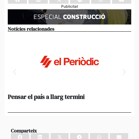
Publicitat
Notícies relacionades
Pensar el país a llarg termini
Em
ini
Ro
Comparteix