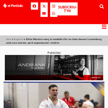
SUBSCRIU-
T'HI
Inici
»
Esports
»
Silvio Moreira venç la medalla d’or en kata davant Luxemburg
amb una estreta, però espectacular victòria
Publicitat