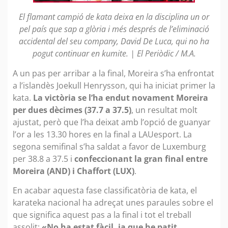
El flamant campió de kata deixa en la disciplina un or
pel país que sap a glòria i més després de l’eliminació
accidental del seu company, David De Luca, qui no ha
pogut continuar en kumite. | El Periòdic / M.A.
A un pas per arribar a la final, Moreira s’ha enfrontat
a l’islandès Joekull Henrysson, qui ha iniciat primer la
kata.
La victòria se l’ha endut novament Moreira
per dues dècimes (37.7 a 37.5)
, un resultat molt
ajustat, però que l’ha deixat amb l’opció de guanyar
l’or a les 13.30 hores en la final a LAUesport. La
segona semifinal s’ha saldat a favor de Luxemburg
per 38.8 a 37.5 i
confeccionant la gran final entre
Moreira (AND) i Chaffort (LUX)
.
En acabar aquesta fase classificatòria de kata, el
karateka nacional ha adreçat unes paraules sobre el
que significa aquest pas a la final i tot el treball
assolit:
«No ha estat fàcil, ja que he patit