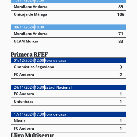
17/11/2024
17:00
89
MoraBanc Andorra
106
Unicaja de Màlaga
09/11/2024
18:00
71
MoraBanc Andorra
83
UCAM Múrcia
Primera RFEF
01/12/2024
12:00
Fora de casa
3
Gimnástica Segoviana
2
FC Andorra
24/11/2024
15:30
Estadi Nacional
1
FC Andorra
1
Unionistas
17/11/2024
17:30
Fora de casa
1
Nàstic
1
FC Andorra
Lliga Multisegur