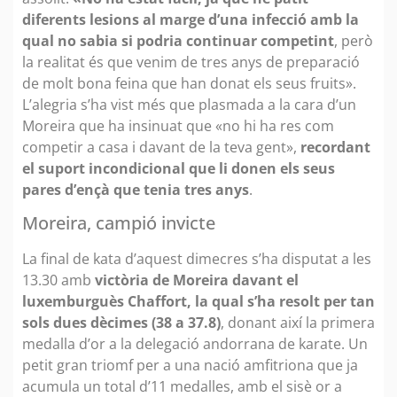
diferents lesions al marge d’una infecció amb la
qual no sabia si podria continuar competint
, però
la realitat és que venim de tres anys de preparació
de molt bona feina que han donat els seus fruits».
L’alegria s’ha vist més que plasmada a la cara d’un
Moreira que ha insinuat que «no hi ha res com
competir a casa i davant de la teva gent»,
recordant
el
suport incondicional que li donen els seus
pares d’ençà que tenia tres anys
.
Moreira, campió invicte
La final de kata d’aquest dimecres s’ha disputat a les
13.30 amb
victòria de Moreira davant el
luxemburguès Chaffort, la qual s’ha resolt per tan
sols dues dècimes (38 a 37.8)
, donant així la primera
medalla d’or a la delegació andorrana de karate. Un
petit gran triomf per a una nació amfitriona que ja
acumula un total d’11 medalles, amb el sisè or a