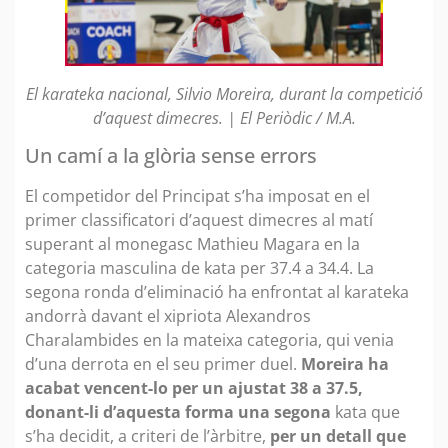
El karateka nacional, Silvio Moreira, durant la competició
d’aquest dimecres. | El Periòdic / M.A.
Un camí a la glòria sense errors
El competidor del Principat s’ha imposat en el
primer classificatori d’aquest dimecres al matí
superant al monegasc Mathieu Magara en la
categoria masculina de kata per 37.4 a 34.4. La
segona ronda d’eliminació ha enfrontat al karateka
andorrà davant el xipriota Alexandros
Charalambides en la mateixa categoria, qui venia
d’una derrota en el seu primer duel.
Moreira ha
acabat vencent-lo per un ajustat 38 a 37.5,
donant-li d’aquesta forma una segona
kata que
s’ha decidit, a criteri de l’àrbitre,
per un detall que