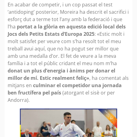
En acabar de competir, i un cop passat el test
‘antidoping’ posterior, Moreira ha descrit el sacrifici i
esforç dut a terme tot l’any amb la federació i que
l’ha
portat a la glòria en aquesta edició local dels
Jocs dels Petits Estats d’Europa 2025
: «Estic molt i
molt satisfet per veure com s’ha resolt tot el meu
treball avui aquí, que no ha pogut ser millor que
amb una medalla d’or. El fet de veure a la meva
família i a tot el públic cridant el meu nom m’ha
donat un plus d’energia i ànims per donar el
millor de mí. Estic realment feliç»
, ha comentat als
mitjans en
culminar el competidor una jornada
ben fructífera pel país
(atorgant el sisè or per
Andorra).