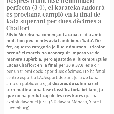
Després d'una fase d'eliminació
perfecta (3-0), el karateka andorrà
es proclama campió en la final de
kata superant per dues dècimes a
Chaffort
Silvio Moreira ha començat i acabat el dia amb
molt bon peu, o més aviat amb bona ‘kata’. De
fet, aquesta categoria ja llueix daurada i tricolor
perquè el mateix ha aconseguit imposar-se de
manera supèrbia, però ajustada al luxemburguès
Lucas Chaffort en la final per 38 a 37.8
; és a dir,
per un triomf decidit per dues dècimes. Ho ha fet al
centre esportiu LAUesport de Sant Julià de Lòria i
amb un públic entregat
després de culminar al
torn matinal una fase classificatòria brillant, ja
que no ha perdut cap de les tres kates
que ha
exhibit davant el jurat
(3-0 davant Mònaco, Xipre i
Luxemburg).