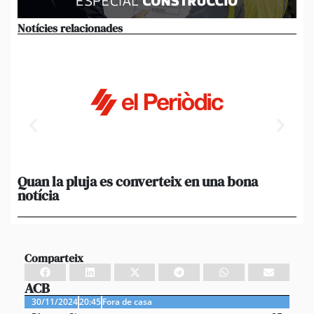
Notícies relacionades
Quan la pluja es converteix en una bona
[A
notícia
in
ca
Comparteix
ACB
30/11/2024
20:45
Fora de casa