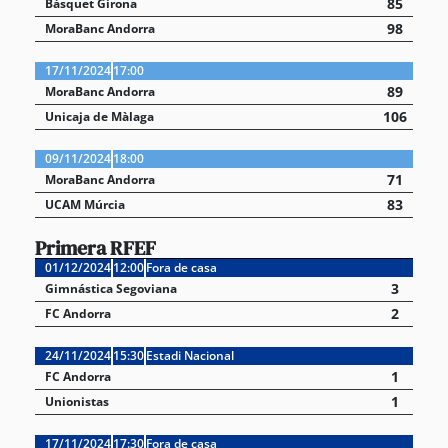
85
Bàsquet Girona
98
MoraBanc Andorra
17/11/2024
17:00
89
MoraBanc Andorra
106
Unicaja de Màlaga
09/11/2024
18:00
71
MoraBanc Andorra
83
UCAM Múrcia
Primera RFEF
01/12/2024
12:00
Fora de casa
3
Gimnástica Segoviana
2
FC Andorra
24/11/2024
15:30
Estadi Nacional
1
FC Andorra
1
Unionistas
17/11/2024
17:30
Fora de casa