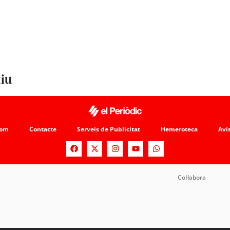
tiu
som
Contacte
Serveis de Publicitat
Hemeroteca
Avís
Col·labora