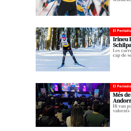
El Periòdi
Irineu 
Schilp
Les carre
cap de 
El Periòdi
Més de 
Andor
Hi van pa
valorats