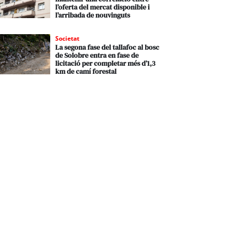
l’oferta del mercat disponible i
l’arribada de nouvinguts
Societat
La segona fase del tallafoc al bosc
de Solobre entra en fase de
licitació per completar més d’1,3
km de camí forestal