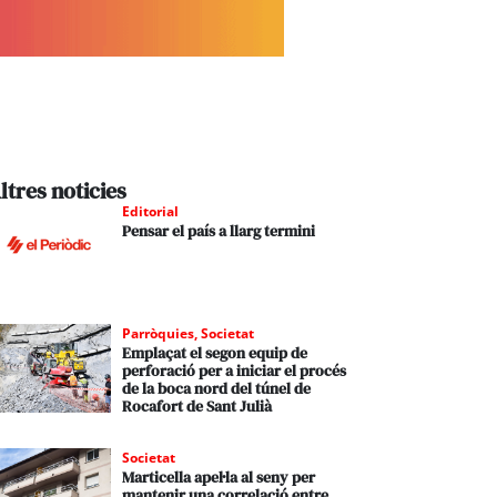
ltres noticies
Editorial
Pensar el país a llarg termini
Parròquies
,
Societat
Emplaçat el segon equip de
perforació per a iniciar el procés
de la boca nord del túnel de
Rocafort de Sant Julià
Societat
Marticella apel·la al seny per
mantenir una correlació entre