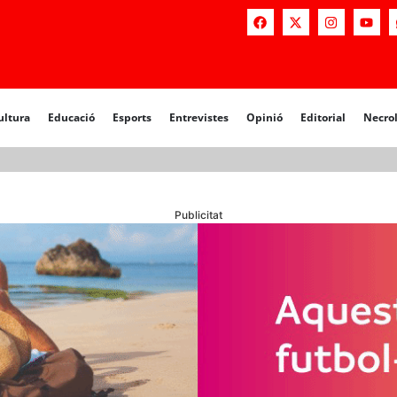
a
Educació
Esports
Entrevistes
Opinió
Editorial
Necrològiq
ultura
Educació
Esports
Entrevistes
Opinió
Editorial
Necro
Publicitat