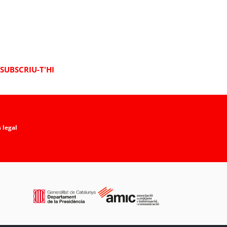
SUBSCRIU-T'HI
 legal