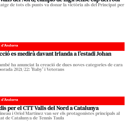
tge de tots els punts va donar la victòria als del Principat per
c d'Andorra
cció es medirà davant Irlanda a l’estadi Johan
ambé ha anunciat la creació de dues noves categories de cara
porada 2021/22: 'Baby' i Veterans
c d'Andorra
is per el CTT Valls del Nord a Catalunya
ineau i Oriol Martinez van ser els protagonistes principals al
t de Catalunya de Tennis Taula