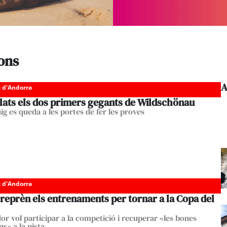
ons
A
c d'Andorra
·lats els dos primers gegants de Wildschönau
ig es queda a les portes de fer les proves
c d'Andorra
reprèn els entrenaments per tornar a la Copa del
dor vol participar a la competició i recuperar «les bones
s» a la pista