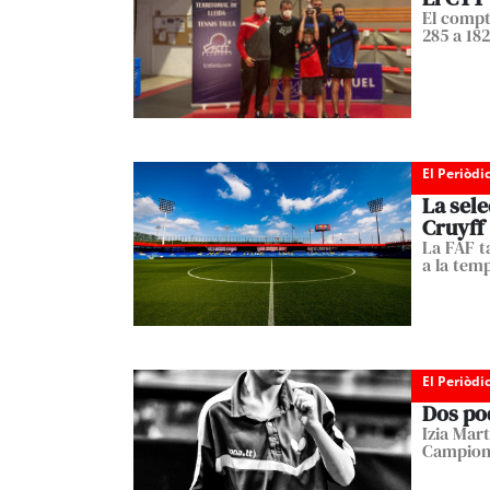
El compta
285 a 182
El Periòdi
La sele
Cruyff
La FAF t
a la tem
El Periòdi
Dos pod
Izia Mart
Campiona