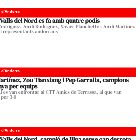
c d'Andorra
Valls del Nord es fa amb quatre podis
Rodriguez, Jordi Rodriguez, Xavier Planchette i Jordi Martínez
el representants andorrans
c d'Andorra
artínez, Zou Tianxiang i Pep Garralla, campions
nya per equips
nal es van enfrontar al CTT Amics de Terrassa, al que van
 per 3-0
c d'Andorra
Valls del Nord, campió de lliga sense cap derrota