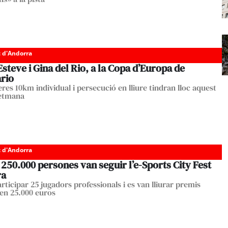
c d'Andorra
Esteve i Gina del Rio, a la Copa d’Europa de
ario
res 10km individual i persecució en lliure tindran lloc aquest
setmana
c d'Andorra
250.000 persones van seguir l’e-Sports City Fest
ra
rticipar 25 jugadors professionals i es van lliurar premis
 en 25.000 euros