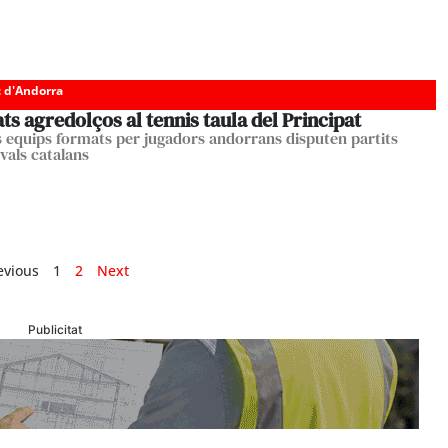
c d'Andorra
ts agredolços al tennis taula del Principat
s equips formats per jugadors andorrans disputen partits
vals catalans
evious
1
2
Next
Publicitat