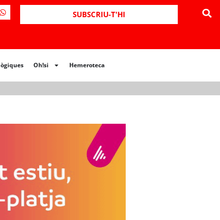
ues
Oh!si
Hemeroteca
SUBSCRIU-T'HI
lògiques
Oh!si
Hemeroteca