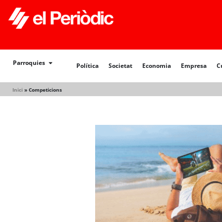
Política
Societat
Economia
Empresa
Cultur
Parroquies
Política
Societat
Economia
Empresa
C
Inici
»
Competicions