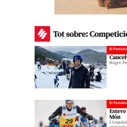
Tot sobre: Competici
El Periòdi
Cancel
Roger Pu
El Periòdi
Esteve 
Món
L’esquia
sensacion