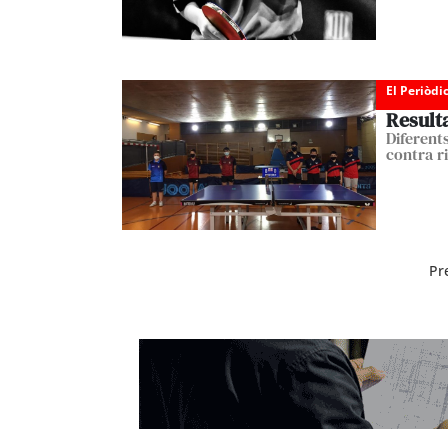
El Periòdi
Resulta
Diferent
contra ri
Pr