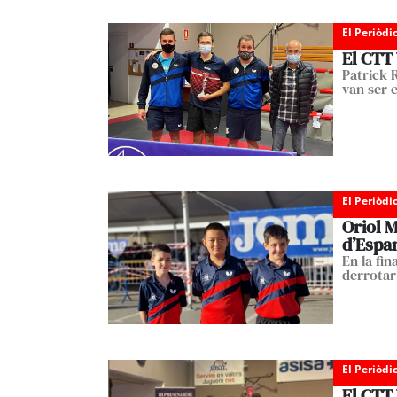
El Periòdi
El CTT 
Patrick 
van ser 
El Periòdi
Oriol M
d’Espa
En la fi
derrotar
El Periòdi
El CTT 