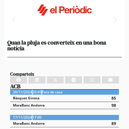
Quan la pluja es converteix en una bona
[A
notícia
in
ca
Comparteix
ACB
30/11/2024
20:45
Fora de casa
85
Bàsquet Girona
98
MoraBanc Andorra
17/11/2024
17:00
89
MoraBanc Andorra