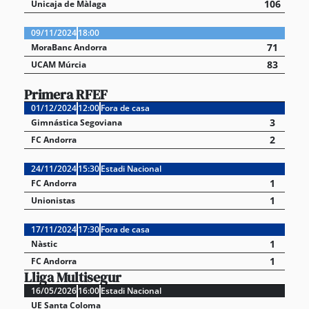
106
Unicaja de Màlaga
09/11/2024
18:00
71
MoraBanc Andorra
83
UCAM Múrcia
Primera RFEF
01/12/2024
12:00
Fora de casa
3
Gimnástica Segoviana
2
FC Andorra
24/11/2024
15:30
Estadi Nacional
1
FC Andorra
1
Unionistas
17/11/2024
17:30
Fora de casa
1
Nàstic
1
FC Andorra
Lliga Multisegur
16/05/2026
16:00
Estadi Nacional
UE Santa Coloma