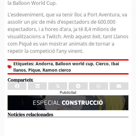
la Balloon World Cup.
L’esdeveniment, que va tenir lloc a Port Aventura, va
assolir un pic de més d’espectadors de 600.000
espectadors, i a hores d’ara, ja té 8,4 milions de
visualitzacions a Twitch. Amb aquest èxit, tant Llanos
com Piqué es van mostrar animats de tornar a
repetir la competició l’any vinent.
Etiquetes:
Andorra
,
Balloon world cup
,
Cierco
,
Ibai
llanos
,
Pique
,
Ramon cierco
Comparteix
Publicitat
Notícies relacionades