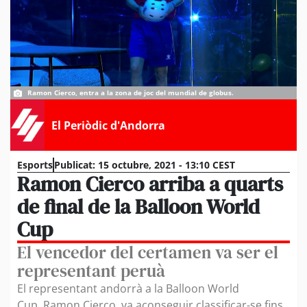
Ramon Cierco, entra a la zona de joc del mundial de globus.
El Periòdic d'Andorra
Esports
Publicat:
15 octubre, 2021 - 13:10 CEST
Ramon Cierco arriba a quarts
de final de la Balloon World
Cup
El vencedor del certamen va ser el
representant peruà
El representant andorrà a la Balloon World
Cup, Ramon Cierco, va aconseguir classificar-se fins