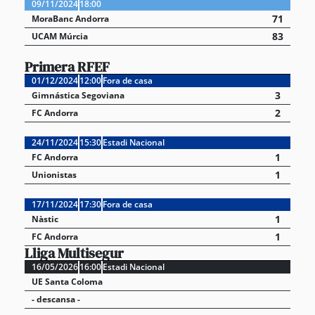
09/11/2024
18:00
71
MoraBanc Andorra
83
UCAM Múrcia
Primera RFEF
01/12/2024
12:00
Fora de casa
3
Gimnástica Segoviana
2
FC Andorra
24/11/2024
15:30
Estadi Nacional
1
FC Andorra
1
Unionistas
17/11/2024
17:30
Fora de casa
1
Nàstic
1
FC Andorra
Lliga Multisegur
16/05/2026
16:00
Estadi Nacional
UE Santa Coloma
- descansa -