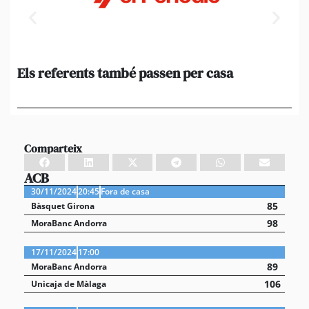
Els referents també passen per casa
El
de
en 
Comparteix
ACB
30/11/2024
20:45
Fora de casa
85
Bàsquet Girona
98
MoraBanc Andorra
17/11/2024
17:00
89
MoraBanc Andorra
106
Unicaja de Màlaga