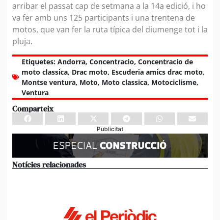
arribar el passat cap de setmana a la 14a edició, i ho
va fer amb uns 125 participants i una trentena de
motos, que van fer la ruta típica del diumenge tot i la
pluja.
Etiquetes:
Andorra
,
Concentracio
,
Concentracio de
moto classica
,
Drac moto
,
Escuderia amics drac moto
,
Montse ventura
,
Moto
,
Moto classica
,
Motociclisme
,
Ventura
Comparteix
Publicitat
Notícies relacionades