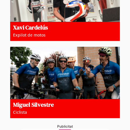
Xavi Cardelús
Expilot de motos
Miguel Silvestre
Ciclista
Publicitat