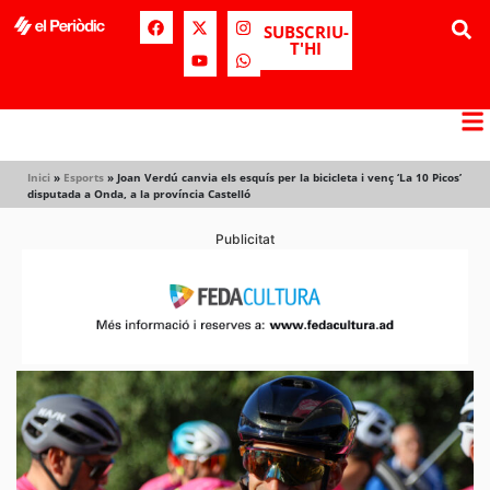
SUBSCRIU-
T'HI
Inici
»
Esports
»
Joan Verdú canvia els esquís per la bicicleta i venç ‘La 10 Picos’
disputada a Onda, a la província Castelló
Publicitat