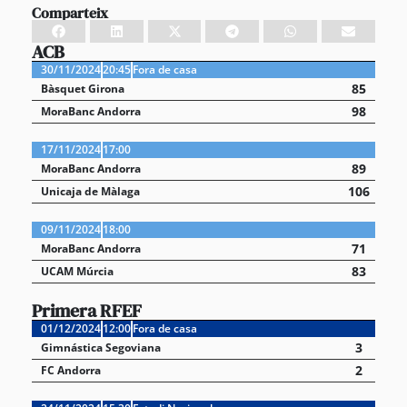
Comparteix
ACB
30/11/2024
20:45
Fora de casa
85
Bàsquet Girona
98
MoraBanc Andorra
17/11/2024
17:00
89
MoraBanc Andorra
106
Unicaja de Màlaga
09/11/2024
18:00
71
MoraBanc Andorra
83
UCAM Múrcia
Primera RFEF
01/12/2024
12:00
Fora de casa
3
Gimnástica Segoviana
2
FC Andorra