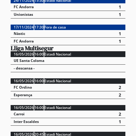
24/11/2024
15:30
Estadi Nacional
1
FC Andorra
1
Unionistas
17/11/2024
17:30
Fora de casa
1
Nàstic
1
FC Andorra
Lliga Multisegur
16/05/2026
16:00
Estadi Nacional
UE Santa Coloma
- descansa -
16/05/2026
16:00
Estadi Nacional
2
FC Ordino
2
Esperança
16/05/2026
16:00
Estadi Nacional
2
Carroi
1
Inter Escaldes
16/05/2026
20:45
Estadi Nacional