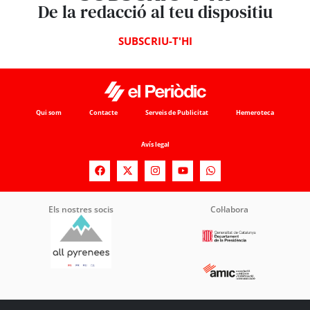
De la redacció al teu dispositiu
SUBSCRIU-T'HI
Qui som
Contacte
Serveis de Publicitat
Hemeroteca
Avís legal
Els nostres socis
Col·labora