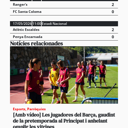
2
Ranger's
0
FC Santa Coloma
17/05/2026
11:00
Estadi Nacional
2
Atlètic Escaldes
0
Penya Encarnada
Notícies relacionades
Esports
,
Parròquies
[Amb vídeo] Les jugadores del Barça, gaudint
de la pretemporada al Principat i anhelant
omplir les vitrines