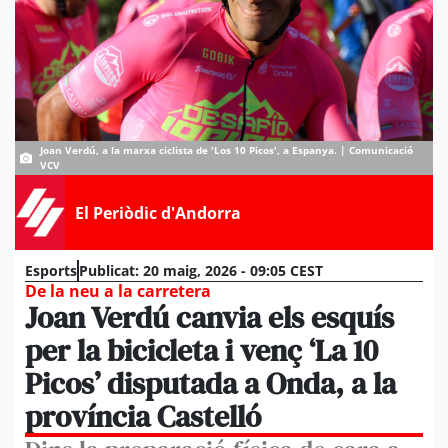
Joan Verdú, a la marxa ciclista de 'Los 10 Picos', a Espanya. | Comunicació
VCV
El Periòdic d'Andorra
Esports
Publicat:
20 maig, 2026 - 09:05 CEST
De la neu a la carretera
Joan Verdú canvia els esquís
per la bicicleta i venç ‘La 10
Picos’ disputada a Onda, a la
província Castelló