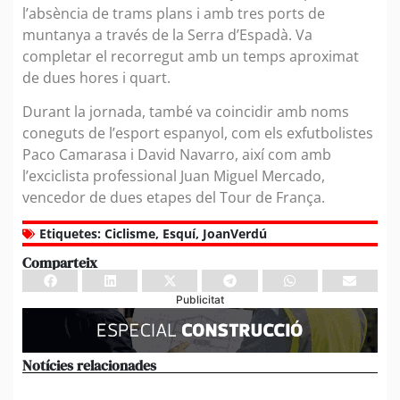
l’absència de trams plans i amb tres ports de
muntanya a través de la Serra d’Espadà. Va
completar el recorregut amb un temps aproximat
de dues hores i quart.
Durant la jornada, també va coincidir amb noms
coneguts de l’esport espanyol, com els exfutbolistes
Paco Camarasa i David Navarro, així com amb
l’exciclista professional Juan Miguel Mercado,
vencedor de dues etapes del Tour de França.
Etiquetes:
Ciclisme
,
Esquí
,
JoanVerdú
Comparteix
Publicitat
Notícies relacionades