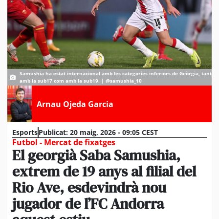
Samushia ha estat internacional amb les categories inferiors de Geòrgia, tant
amb la sub17 com amb la sub19. | @samushia_10
Arnau Ojeda Garcia
Esports
Publicat:
20 maig, 2026 - 09:05 CEST
Futbol - Mercat de fixatges
El georgià Saba Samushia,
extrem de 19 anys al filial del
Rio Ave, esdevindrà nou
jugador de l’FC Andorra