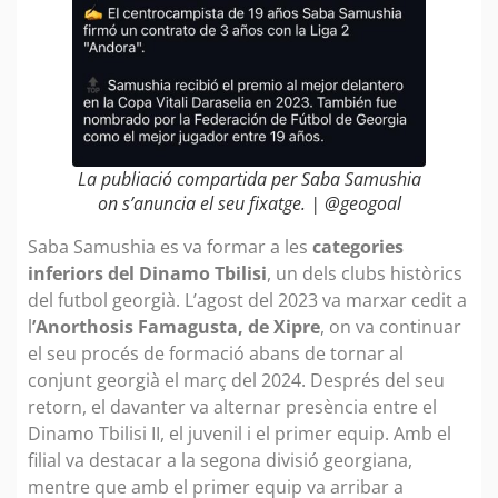
La publiació compartida per Saba Samushia
on s’anuncia el seu fixatge. | @geogoal
Saba Samushia es va formar a les
categories
inferiors del Dinamo Tbilisi
, un dels clubs històrics
del futbol georgià. L’agost del 2023 va marxar cedit a
l
’Anorthosis Famagusta, de Xipre
, on va continuar
el seu procés de formació abans de tornar al
conjunt georgià el març del 2024. Després del seu
retorn, el davanter va alternar presència entre el
Dinamo Tbilisi II, el juvenil i el primer equip. Amb el
filial va destacar a la segona divisió georgiana,
mentre que amb el primer equip va arribar a