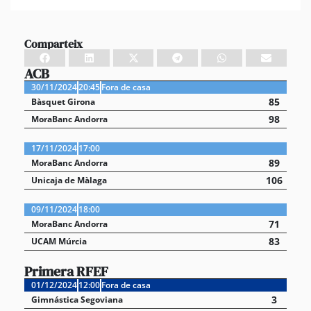
Comparteix
ACB
30/11/2024
20:45
Fora de casa
85
Bàsquet Girona
98
MoraBanc Andorra
17/11/2024
17:00
89
MoraBanc Andorra
106
Unicaja de Màlaga
09/11/2024
18:00
71
MoraBanc Andorra
83
UCAM Múrcia
Primera RFEF
01/12/2024
12:00
Fora de casa
3
Gimnástica Segoviana