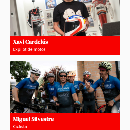
Xavi Cardelús
Expilot de motos
Miguel Silvestre
Ciclista