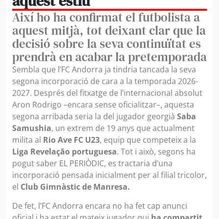
aquest estiu
Així ho ha confirmat el futbolista a
aquest mitjà, tot deixant clar que la
decisió sobre la seva continuïtat es
prendrà en acabar la pretemporada
Sembla que l’FC Andorra ja tindria tancada la seva
segona incorporació de cara a la temporada 2026-
2027. Després del fitxatge de l’internacional absolut
Aron Rodrigo –encara sense oficialitzar–, aquesta
segona arribada seria la del jugador georgià
Saba
Samushia
, un extrem de 19 anys que actualment
milita al
Rio Ave FC U23
, equip que competeix a la
Liga Revelação portuguesa
. Tot i això, segons ha
pogut saber EL PERIÒDIC, es tractaria d’una
incorporació pensada inicialment per al filial tricolor,
el
Club Gimnàstic de Manresa.
De fet, l’FC Andorra encara no ha fet cap anunci
oficial i ha estat el mateix jugador qui
ha compartit