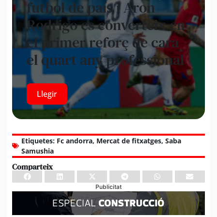
futbol de país i Aron
Rodrigo es converteix en
el primer reforç de cara
el quart any professional
Llegir
Etiquetes:
Fc andorra
,
Mercat de fitxatges
,
Saba
Samushia
Comparteix
Publicitat