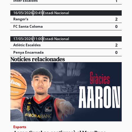
1
Inter Escaldes
16/05/2026
20:45
Estadi Nacional
2
Ranger's
0
FC Santa Coloma
17/05/2026
11:00
Estadi Nacional
2
Atlètic Escaldes
0
Penya Encarnada
Notícies relacionades
Esports