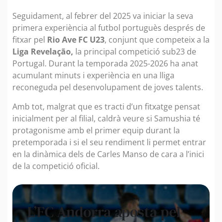
Seguidament, al febrer del 2025 va iniciar la seva
primera experiència al futbol portuguès després de
fitxar pel
Rio Ave FC U23
, conjunt que competeix a la
Liga Revelação,
la principal competició sub23 de
Portugal. Durant la temporada 2025-2026 ha anat
acumulant minuts i experiència en una lliga
reconeguda pel desenvolupament de joves talents.
Amb tot, malgrat que es tracti d’un fitxatge pensat
inicialment per al filial, caldrà veure si Samushia té
protagonisme amb el primer equip durant la
pretemporada i si el seu rendiment li permet entrar
en la dinàmica dels de Carles Manso de cara a l’inici
de la competició oficial.
L’FC Andorra aposta pel