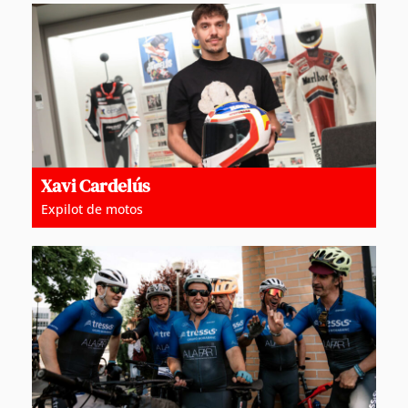
Xavi Cardelús
Expilot de motos