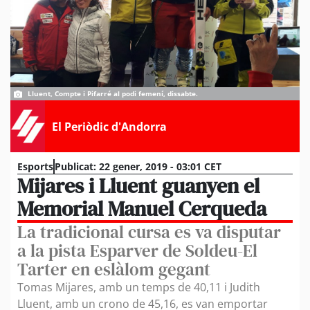
Lluent, Compte i Pifarré al podi femení, dissabte.
El Periòdic d'Andorra
Esports
Publicat:
22 gener, 2019 - 03:01 CET
Mijares i Lluent guanyen el
Memorial Manuel Cerqueda
La tradicional cursa es va disputar
a la pista Esparver de Soldeu-El
Tarter en eslàlom gegant
Tomas Mijares, amb un temps de 40,11 i Judith
Lluent, amb un crono de 45,16, es van emportar