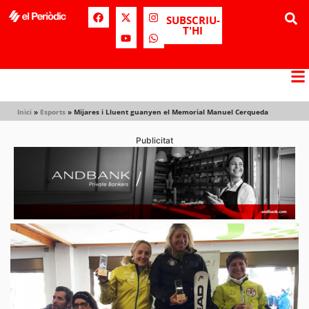
SUBSCRIU-
T'HI
Inici
»
Esports
»
Mijares i Lluent guanyen el Memorial Manuel Cerqueda
Publicitat