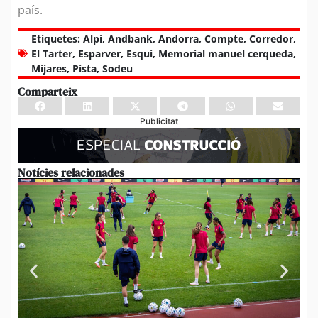
país.
Etiquetes:
Alpí
,
Andbank
,
Andorra
,
Compte
,
Corredor
,
El Tarter
,
Esparver
,
Esqui
,
Memorial manuel cerqueda
,
Mijares
,
Pista
,
Sodeu
Comparteix
Publicitat
Notícies relacionades