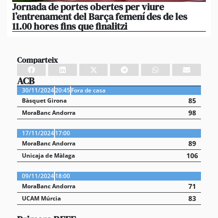
Jornada de portes obertes per viure
La
l’entrenament del Barça femení des de les
tu
11.00 hores fins que finalitzi
que
Comparteix
ACB
30/11/2024
20:45
Fora de casa
85
Bàsquet Girona
98
MoraBanc Andorra
17/11/2024
17:00
89
MoraBanc Andorra
106
Unicaja de Màlaga
09/11/2024
18:00
71
MoraBanc Andorra
83
UCAM Múrcia