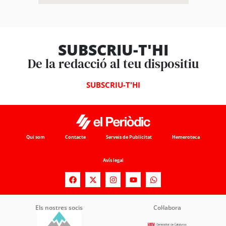
SUBSCRIU-T'HI
De la redacció al teu dispositiu
SUBSCRIU-T'HI
Qui som
Contacte
Serveis de Publicitat
Hemeroteca
Avís legal
Els nostres socis
Col·labora