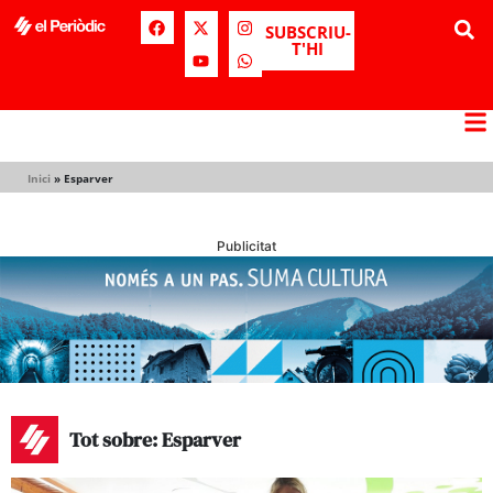
SUBSCRIU-
T'HI
Inici
»
Esparver
Publicitat
Tot sobre: Esparver