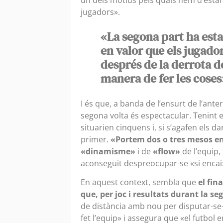
jugadors».
«La segona part ha esta
en valor que els jugador
després de la derrota de 
manera de fer les coses
I és que, a banda de l’ensurt de l’ante
segona volta és espectacular. Tenint 
situarien cinquens i, si s’agafen els da
primer.
«Portem dos o tres mesos en
«dinamisme»
i de
«flow»
de l’equip,
aconseguit despreocupar-se «si encaixe
En aquest context, sembla que
el fin
que, per joc i resultats durant la se
de distància amb nou per disputar-se-.
fet l’equip» i assegura que «el futbol