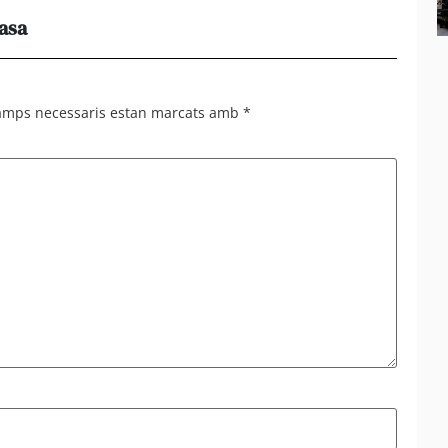
casa
Els e
al 95%
camps necessaris estan marcats amb
*