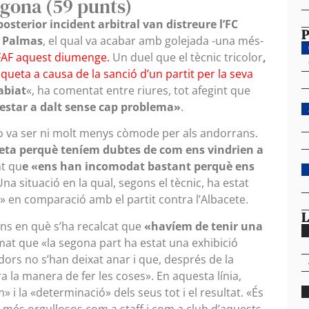
gona (59 punts)
posterior incident arbitral van distreure l’FC
P
s Palmas
, el qual va acabar amb golejada -una més-
a FAF aquest diumenge.
Un duel que el tècnic tricolor
,
anqueta a causa de la sanció d’un partit per la seva
abiat
«, ha comentat entre riures, tot afegint que
star a dalt sense cap problema»
.
tit no va ser ni molt menys còmode per als andorrans.
ueta perquè teníem dubtes de com ens vindrien a
nt qu
e «ens han incomodat bastant perquè ens
Una situació en la qual, segons el tècnic, ha estat
 en comparació amb el partit contra l’Albacete.
L
ans en què s’ha recalcat que
«havíem de tenir una
mat que «la segona part ha estat una exhibició
dors no s’han deixat anar i que, després de la
ra la manera de fer les coses». En aquesta línia,
» i la «determinació» dels seus tot i el resultat. «És
 més orgullosos com a staff i com a club d’aquests