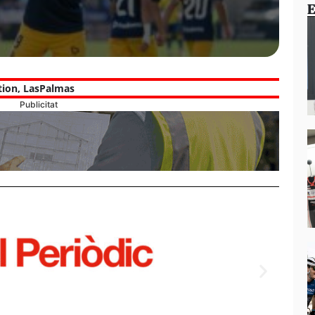
E
tion
,
LasPalmas
Publicitat