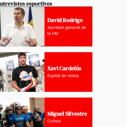
ntrevistes esportives
David Rodrigo
Secretari general de
la FAF
Xavi Cardelús
Expilot de motos
Miguel Silvestre
Ciclista