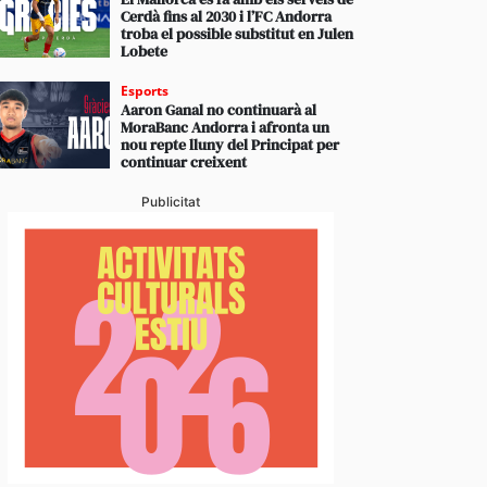
Cerdà fins al 2030 i l’FC Andorra
troba el possible substitut en Julen
Lobete
Esports
Aaron Ganal no continuarà al
MoraBanc Andorra i afronta un
nou repte lluny del Principat per
continuar creixent
Publicitat