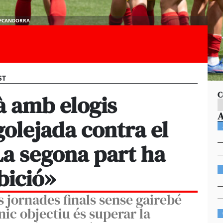
| @FCANDORRA
ST
C
à amb elogis
golejada contra el
La segona part ha
bició»
s jornades finals sense gairebé
únic objectiu és superar la