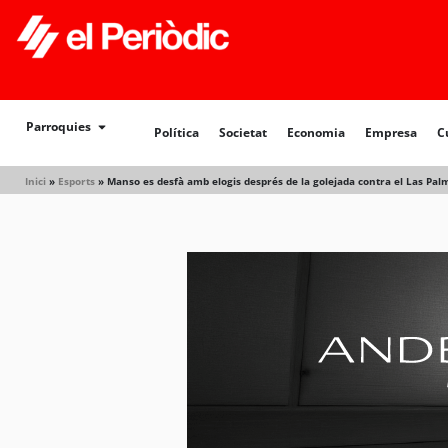
Política
Societat
Economia
Empresa
Cultur
Parroquies
Política
Societat
Economia
Empresa
C
Inici
»
Esports
»
Manso es desfà amb elogis després de la golejada contra el Las Palm