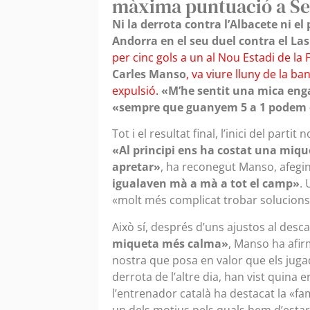
màxima puntuació a Se
Ni la derrota contra l’Albacete ni el 
Andorra en el seu duel contra el La
per cinc gols a un al Nou Estadi de l
Carles Manso
, va viure lluny de la b
expulsió.
«M’he sentit una mica eng
«sempre que guanyem 5 a 1 podem e
Tot i el resultat final, l’inici del par
«Al principi ens ha costat una miq
apretar»
, ha reconegut Manso, afegi
igualaven mà a mà a tot el camp»
. 
«molt més complicat trobar solucions»
Això sí, després d’uns ajustos al desc
miqueta més calma»
, Manso ha afir
nostra que posa en valor que els juga
derrota de l’altre dia, han vist quina e
l’entrenador català ha destacat la «fam
un dels motius pels quals hem d’estar