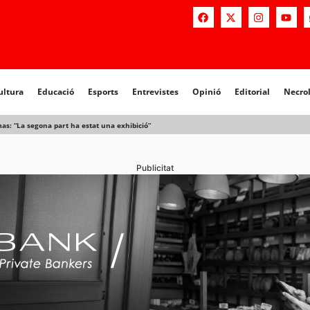
a
Educació
Esports
Entrevistes
Opinió
Editorial
Necrològiq
ultura
Educació
Esports
Entrevistes
Opinió
Editorial
Necro
as: “La segona part ha estat una exhibició”
Publicitat