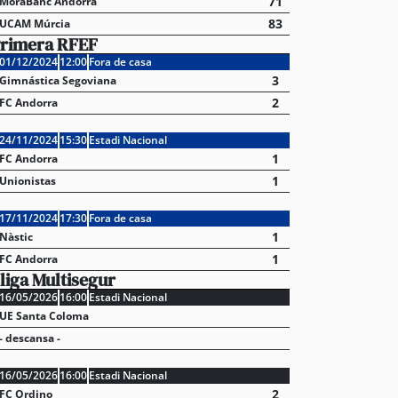
71
MoraBanc Andorra
83
UCAM Múrcia
rimera RFEF
01/12/2024
12:00
Fora de casa
3
Gimnástica Segoviana
2
FC Andorra
24/11/2024
15:30
Estadi Nacional
1
FC Andorra
1
Unionistas
17/11/2024
17:30
Fora de casa
1
Nàstic
1
FC Andorra
liga Multisegur
16/05/2026
16:00
Estadi Nacional
UE Santa Coloma
- descansa -
16/05/2026
16:00
Estadi Nacional
2
FC Ordino