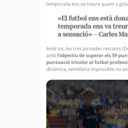
temporada ens va treure quant a gols,
«El futbol ens està don
temporada ens va treure
a sensació» – Carles M
Amb tot, les tres jornades restants (De
amb
l’objectiu de superar els 59 pu
puntuació tricolor al futbol profess
dinàmica, semblaria impossible no ass
Remuntada i exhibi
passa per sobre d’
després del descans