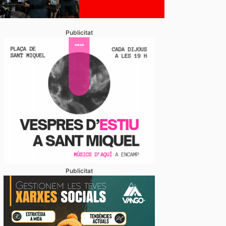
stabliments es fan forts davant una demanda enorme 
 en un juliol que ja és històric
Publicitat
Publicitat