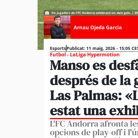
Els jugadors de l'FC Andorra celebrant un dels gols. 
Arnau Ojeda Garcia
Esports
Publicat:
11 maig, 2026 - 15:05 CE
Futbol - LaLiga Hypermotion
Manso es desf
després de la 
Las Palmas: «
estat una exhi
L'FC Andorra afronta le
opcions de play-off i l'