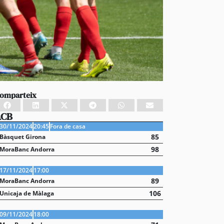
omparteix
ACB
30/11/2024
20:45
Fora de casa
85
Bàsquet Girona
98
MoraBanc Andorra
17/11/2024
17:00
89
MoraBanc Andorra
106
Unicaja de Màlaga
09/11/2024
18:00