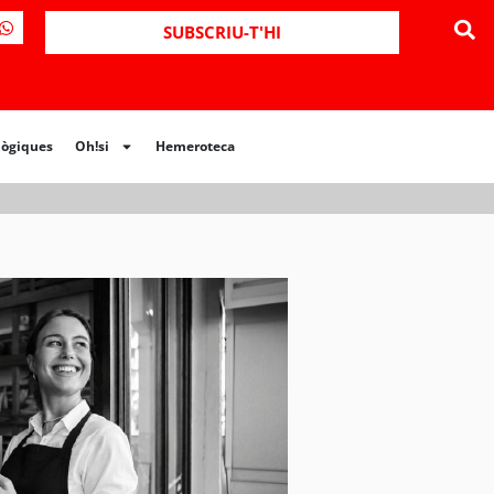
ues
Oh!si
Hemeroteca
SUBSCRIU-T'HI
lògiques
Oh!si
Hemeroteca