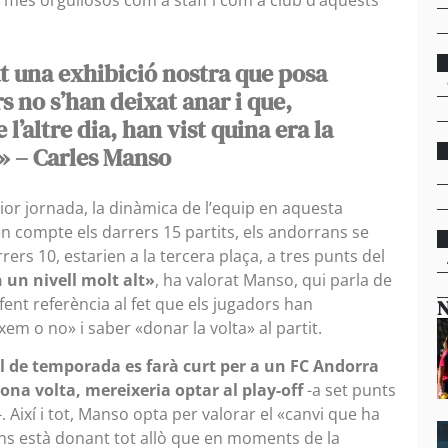
t una exhibició nostra que posa
s no s’han deixat anar i que,
l’altre dia, han vist quina era la
» – Carles Manso
rior jornada, la dinàmica de l’equip en aquesta
en compte els darrers 15 partits, els andorrans se
rrers 10, estarien a la tercera plaça, a tres punts del
 un nivell molt alt»
, ha valorat Manso, qui parla de
 fent referència al fet que els jugadors han
N
m o no» i saber «donar la volta» al partit.
al de temporada es farà curt per a un FC Andorra
gona volta, mereixeria optar al play-off
-a set punts
 Així i tot, Manso opta per valorar el «canvi que ha
 ens està donant tot allò que en moments de la