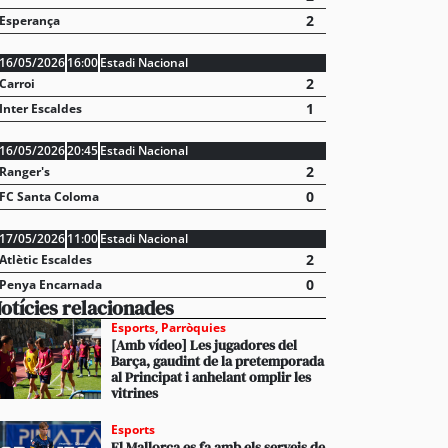
2
Esperança
16/05/2026
16:00
Estadi Nacional
2
Carroi
1
Inter Escaldes
16/05/2026
20:45
Estadi Nacional
2
Ranger's
0
FC Santa Coloma
17/05/2026
11:00
Estadi Nacional
2
Atlètic Escaldes
0
Penya Encarnada
otícies relacionades
Esports
,
Parròquies
[Amb vídeo] Les jugadores del
Barça, gaudint de la pretemporada
al Principat i anhelant omplir les
vitrines
Esports
El Mallorca es fa amb els serveis de