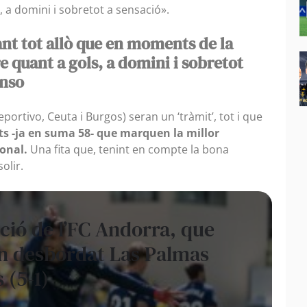
 a domini i sobretot a sensació».
ant tot allò que en moments de la
 quant a gols, a domini i sobretot
anso
portivo, Ceuta i Burgos) seran un ‘tràmit’, tot i que
nts -ja en suma 58- que marquen la millor
ional.
Una fita que, tenint en compte la bona
olir.
ció de l’FC Andorra, que
un desbordat Las Palmas
 (5-1)