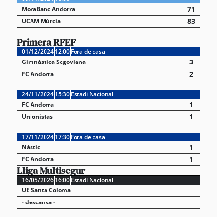
71
MoraBanc Andorra
83
UCAM Múrcia
Primera RFEF
01/12/2024
12:00
Fora de casa
3
Gimnástica Segoviana
2
FC Andorra
24/11/2024
15:30
Estadi Nacional
1
FC Andorra
1
Unionistas
17/11/2024
17:30
Fora de casa
1
Nàstic
1
FC Andorra
Lliga Multisegur
16/05/2026
16:00
Estadi Nacional
UE Santa Coloma
- descansa -