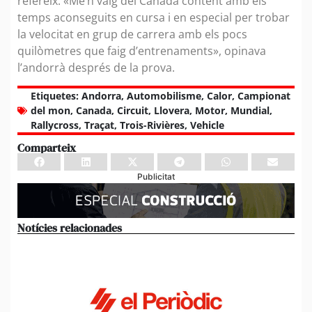
refereix. «Me’n vaig del Canadà content amb els
temps aconseguits en cursa i en especial per trobar
la velocitat en grup de carrera amb els pocs
quilòmetres que faig d’entrenaments», opinava
l’andorrà després de la prova.
Etiquetes:
Andorra
,
Automobilisme
,
Calor
,
Campionat
del mon
,
Canada
,
Circuit
,
Llovera
,
Motor
,
Mundial
,
Rallycross
,
Traçat
,
Trois-Rivières
,
Vehicle
Comparteix
Publicitat
Notícies relacionades