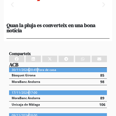
Quan la pluja es converteix en una bona
[A
notícia
in
ca
Comparteix
ACB
30/11/2024
20:45
Fora de casa
85
Bàsquet Girona
98
MoraBanc Andorra
17/11/2024
17:00
89
MoraBanc Andorra
106
Unicaja de Màlaga
09/11/2024
18:00