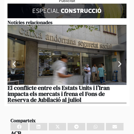
Publicitat
Notícies relacionades
El conflicte entre els Estats Units i l’Iran
L’
impacta els mercats i frena el Fons de
el
Reserva de Jubilació al juliol
i 
Comparteix
ACB