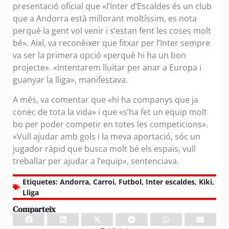
presentació oficial que «l’Inter d’Escaldes és un club
que a Andorra està millorant moltíssim, es nota
perquè la gent vol venir i s’estan fent les coses molt
bé». Així, va reconèixer que fitxar per l’Inter sempre
va ser la primera opció «perquè hi ha un bon
projecte». «Intentarem lluitar per anar a Europa i
guanyar la lliga», manifestava.
A més, va comentar que «hi ha companys que ja
conec de tota la vida» i que «s’ha fet un equip molt
bo per poder competir en totes les competicions».
«Vull ajudar amb gols i la meva aportació, sóc un
jugador ràpid que busca molt bé els espais, vull
treballar per ajudar a l’equip», sentenciava.
Etiquetes:
Andorra
,
Carroi
,
Futbol
,
Inter escaldes
,
Kiki
,
Lliga
Comparteix