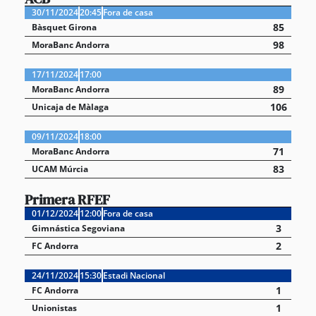
30/11/2024
20:45
Fora de casa
85
Bàsquet Girona
98
MoraBanc Andorra
17/11/2024
17:00
89
MoraBanc Andorra
106
Unicaja de Màlaga
09/11/2024
18:00
71
MoraBanc Andorra
83
UCAM Múrcia
Primera RFEF
01/12/2024
12:00
Fora de casa
3
Gimnástica Segoviana
2
FC Andorra
24/11/2024
15:30
Estadi Nacional
1
FC Andorra
1
Unionistas