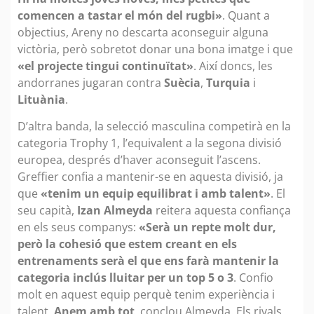
comencen a tastar el món del rugbi»
. Quant a
objectius, Areny no descarta aconseguir alguna
victòria, però sobretot donar una bona imatge i que
«el projecte tingui continuïtat»
. Així doncs, les
andorranes jugaran contra
Suècia
,
Turquia
i
Lituània
.
D’altra banda, la selecció masculina competirà en la
categoria Trophy 1, l’equivalent a la segona divisió
europea, després d’haver aconseguit l’ascens.
Greffier confia a mantenir-se en aquesta divisió, ja
que
«tenim un equip equilibrat i amb talent»
. El
seu capità,
Izan Almeyda
reitera aquesta confiança
en els seus companys:
«Serà un repte molt dur,
però la cohesió que estem creant en els
entrenaments serà el que ens farà mantenir la
categoria inclús lluitar per un top 5 o 3
. Confio
molt en aquest equip perquè tenim experiència i
talent.
Anem amb tot
, conclou Almeyda. Els rivals