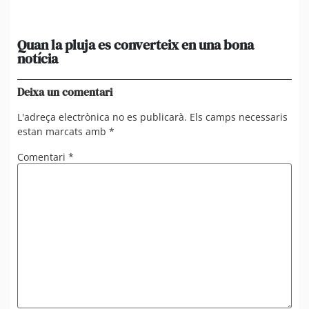
Quan la pluja es converteix en una bona
[A
notícia
in
ca
Deixa un comentari
L'adreça electrònica no es publicarà.
Els camps necessaris
estan marcats amb
*
Comentari
*