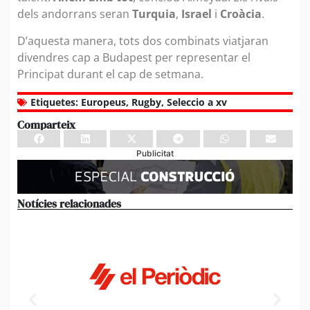
dels andorrans seran
Turquia
,
Israel
i
Croàcia
.
D’aquesta manera, tots dos combinats viatjaran
divendres cap a Budapest per representar el
Principat durant el cap de setmana.
Etiquetes:
Europeus
,
Rugby
,
Seleccio a xv
Comparteix
Publicitat
Notícies relacionades