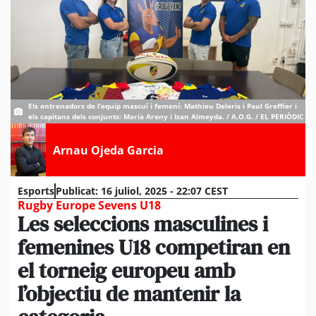
Els entrenadors de l’equip mascuí i femení: Mathieu Deleris i Paul Greffier i
els capitans dels conjunts: Maria Areny i Izan Almeyda. / A.O.G. / EL PERIÒDIC
Arnau Ojeda Garcia
Esports
Publicat:
16 juliol, 2025 - 22:07 CEST
Rugby Europe Sevens U18
Les seleccions masculines i
femenines U18 competiran en
el torneig europeu amb
l’objectiu de mantenir la