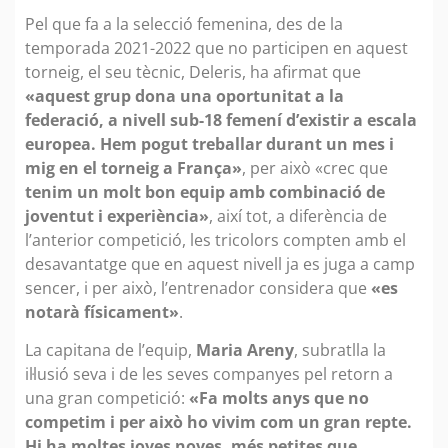
Pel que fa a la selecció femenina, des de la
temporada 2021-2022 que no participen en aquest
torneig, el seu tècnic, Deleris, ha afirmat que
«aquest grup dona una oportunitat a la
federació, a nivell sub-18 femení d’existir a escala
europea. Hem pogut treballar durant un mes i
mig en el torneig a França»
, per això «crec que
tenim un molt bon equip amb combinació de
joventut i experiència»
, així tot, a diferència de
l’anterior competició, les tricolors compten amb el
desavantatge que en aquest nivell ja es juga a camp
sencer, i per això, l’entrenador considera que
«es
notarà físicament»
.
La capitana de l’equip,
Maria Areny
, subratlla la
il·lusió seva i de les seves companyes pel retorn a
una gran competició:
«Fa molts anys que no
competim i per això ho vivim com un gran repte.
Hi ha moltes joves noves, més petites que