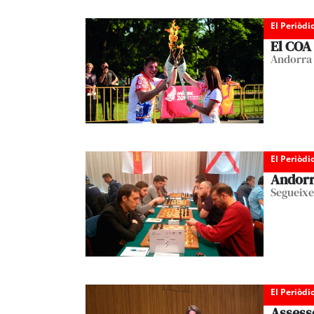
El Periòdi
El COA 
Andorra 
El Periòdi
Andorr
Segueixen
El Periòdi
Assesso