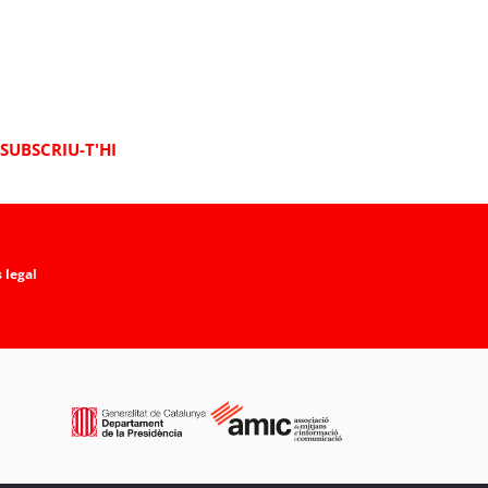
SUBSCRIU-T'HI
 legal