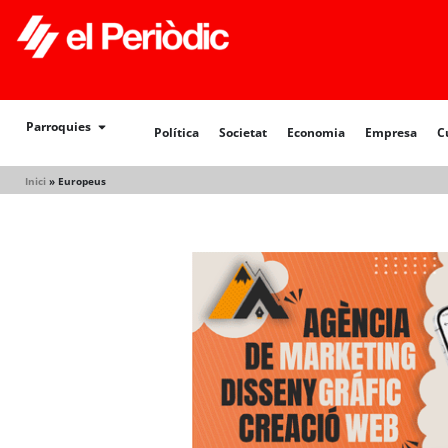
Política
Societat
Economia
Empresa
Cultur
Parroquies
Política
Societat
Economia
Empresa
C
Inici
»
Europeus