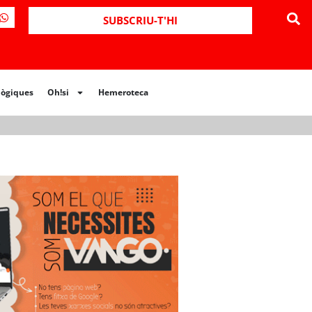
ues
Oh!si
Hemeroteca
SUBSCRIU-T'HI
lògiques
Oh!si
Hemeroteca