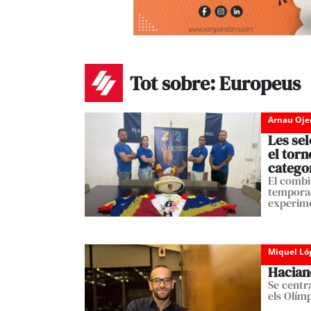
Tot sobre: Europeus
Arnau Oje
Les se
el torn
catego
El combi
temporad
experim
Miquel Ló
Haciane
Se centra
els Olím