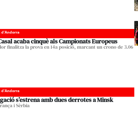
c d'Andorra
Casal acaba cinquè als Campionats Europeus
dor finalitza la prova en 14a posició, marcant un crono de 3.06
c d'Andorra
egació s’estrena amb dues derrotes a Minsk
rança i Sèrbia