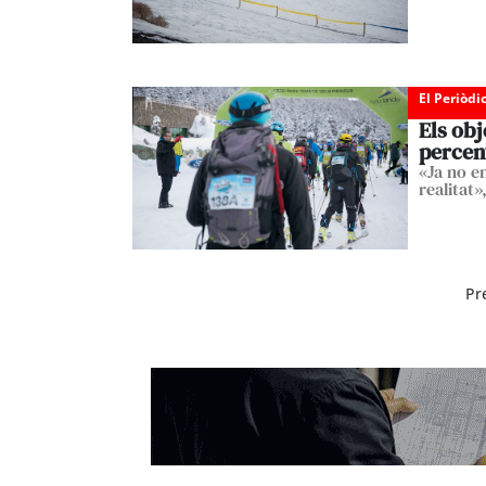
El Periòdi
Els obj
percen
«Ja no en
realitat»
Pr