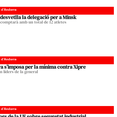
c d'Andorra
desvetlla la delegació per a Minsk
comptarà amb un total de 12 atletes
c d'Andorra
a s’imposa per la mínima contra Xipre
 líders de la general
c d'Andorra
rs de la UE sobre seguretat industrial