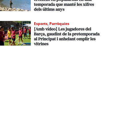
temporada que manté les xifres
dels últims anys
Esports
,
Parròquies
[Amb vídeo] Les jugadores del
Barça, gaudint de la pretemporada
al Principat i anhelant omplir les
vitrines