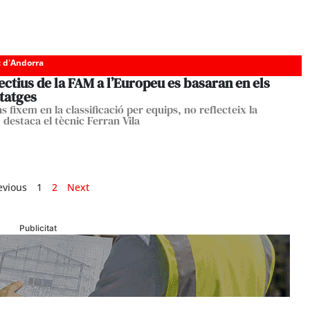
c d'Andorra
ectius de la FAM a l’Europeu es basaran en els
tatges
s fixem en la classificació per equips, no reflecteix la
, destaca el tècnic Ferran Vila
evious
1
2
Next
Publicitat