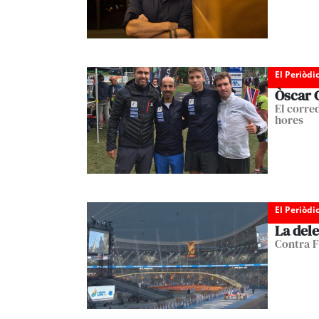
El Periòdi
Òscar 
El corre
hores
El Periòdi
La del
Contra F