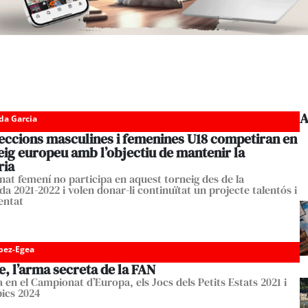
A
da Garcia
leccions masculines i femenines U18 competiran en
eig europeu amb l’objectiu de mantenir la
ria
nat femení no participa en aquest torneig des de la
a 2021-2022 i volen donar-li continuïtat un projecte talentós i
entat
pez-Egea
, l’arma secreta de la FAN
 en el Campionat d’Europa, els Jocs dels Petits Estats 2021 i
pics 2024