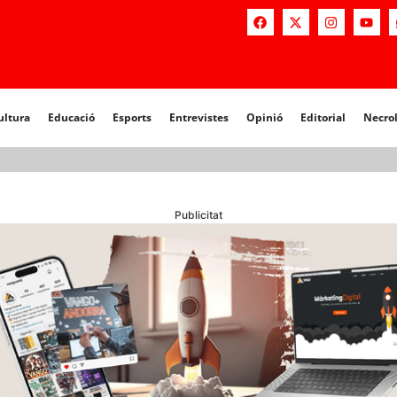
a
Educació
Esports
Entrevistes
Opinió
Editorial
Necrològiq
ultura
Educació
Esports
Entrevistes
Opinió
Editorial
Necro
Publicitat