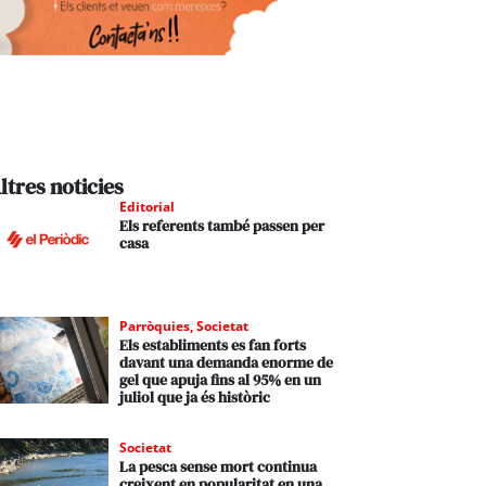
ltres noticies
Editorial
Els referents també passen per
casa
Parròquies
,
Societat
Els establiments es fan forts
davant una demanda enorme de
gel que apuja fins al 95% en un
juliol que ja és històric
Societat
La pesca sense mort continua
creixent en popularitat en una