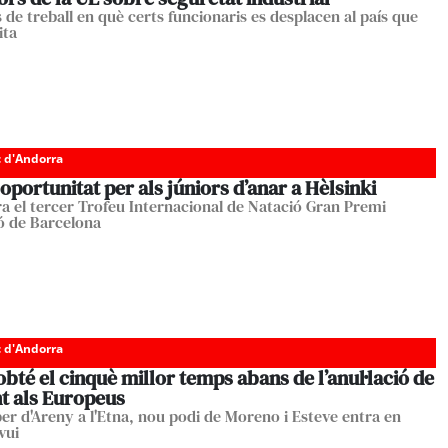
 de treball en què certs funcionaris es desplacen al país que
ita
c d'Andorra
oportunitat per als júniors d’anar a Hèlsinki
ra el tercer Trofeu Internacional de Natació Gran Premi
ó de Barcelona
c d'Andorra
bté el cinquè millor temps abans de l’anul·lació de
nt als Europeus
er d'Areny a l'Etna, nou podi de Moreno i Esteve entra en
vui