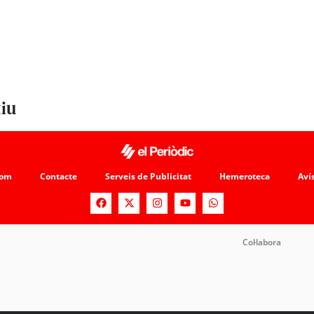
tiu
som
Contacte
Serveis de Publicitat
Hemeroteca
Avís
Col·labora