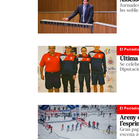
Jornades
ho sol·lic
El Periòdi
Última 
Se celeb
Diputaci
El Periòdi
Areny o
l’espri
Gran pap
escena a