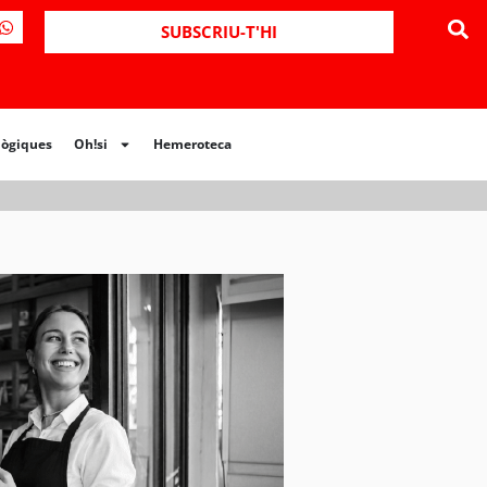
SUBSCRIU-T'HI
lògiques
Oh!si
Hemeroteca