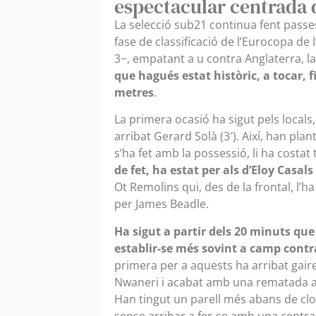
espectacular centrada 
La selecció sub21 continua fent passes
fase de classificació de l’Eurocopa de 
3−, empatant a u contra Anglaterra, 
que hagués estat històric, a tocar, f
metres
.
La primera ocasió ha sigut pels local
arribat Gerard Solà (3′). Així, han pla
s’ha fet amb la possessió, li ha costat
de fet, ha estat per als d’Eloy Casals
Ot Remolins qui, des de la frontal, l’h
per James Beadle.
Ha sigut a partir dels 20 minuts qu
establir-se més sovint a camp contr
primera per a aquests ha arribat gaire
Nwaneri i acabat amb una rematada a
Han tingut un parell més abans de c
sense arribar a fer-se amb una centrad