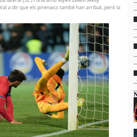
Val a dir que els pirenaics també han arribat, però la
N