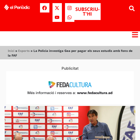
SUBSCRIU-
T'HI
Inici
»
Esports
»
La Policia investiga Gea per pagar els seus estudis amb fons de
la FAF
Publicitat