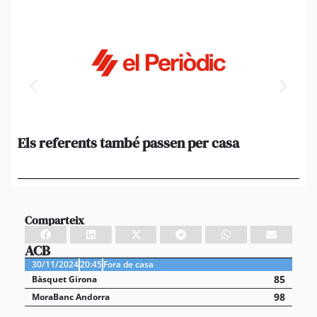
Els referents també passen per casa
El
de
en 
Comparteix
ACB
30/11/2024
20:45
Fora de casa
85
Bàsquet Girona
98
MoraBanc Andorra