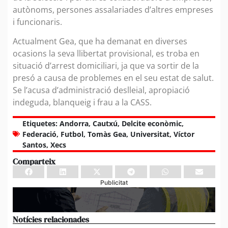
autònoms, persones assalariades d’altres empreses
i funcionaris.
Actualment Gea, que ha demanat en diverses
ocasions la seva llibertat provisional, es troba en
situació d’arrest domiciliari, ja que va sortir de la
presó a causa de problemes en el seu estat de salut.
Se l’acusa d’administració deslleial, apropiació
indeguda, blanqueig i frau a la CASS.
Etiquetes:
Andorra
,
Cautxú
,
Delcite econòmic
,
Federació
,
Futbol
,
Tomàs Gea
,
Universitat
,
Víctor
Santos
,
Xecs
Comparteix
Publicitat
Notícies relacionades