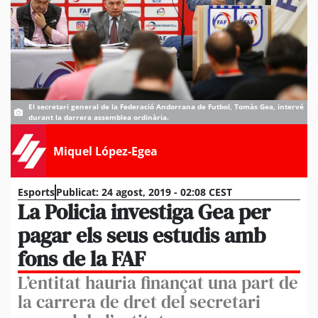
El secretari general de la Federació Andorrana de Futbol, Tomàs Gea, intervé
durant la darrera assemblea ordinària.
Miquel López-Egea
Esports
Publicat:
24 agost, 2019 - 02:08 CEST
La Policia investiga Gea per
pagar els seus estudis amb
fons de la FAF
L’entitat hauria finançat una part de
la carrera de dret del secretari