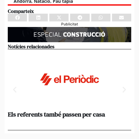
Andorrà
,
Natacio
,
Pau tapia
Comparteix
Publicitat
Notícies relacionades
Els referents també passen per casa
El
de
en 