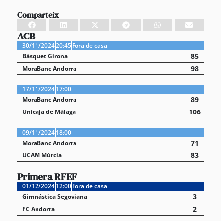
Comparteix
ACB
30/11/2024
20:45
Fora de casa
85
Bàsquet Girona
98
MoraBanc Andorra
17/11/2024
17:00
89
MoraBanc Andorra
106
Unicaja de Màlaga
09/11/2024
18:00
71
MoraBanc Andorra
83
UCAM Múrcia
Primera RFEF
01/12/2024
12:00
Fora de casa
3
Gimnástica Segoviana
2
FC Andorra