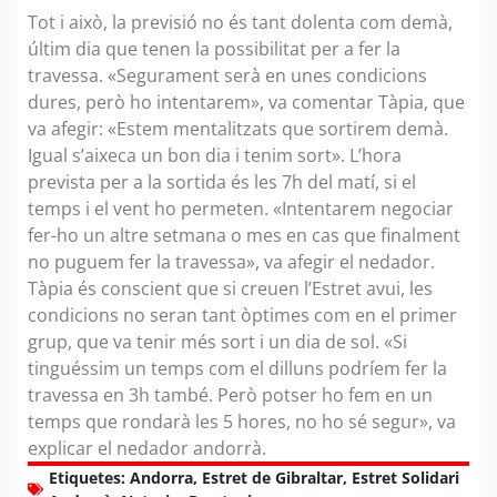
Tot i això, la previsió no és tant dolenta com demà,
últim dia que tenen la possibilitat per a fer la
travessa. «Segurament serà en unes condicions
dures, però ho intentarem», va comentar Tàpia, que
va afegir: «Estem mentalitzats que sortirem demà.
Igual s’aixeca un bon dia i tenim sort». L’hora
prevista per a la sortida és les 7h del matí, si el
temps i el vent ho permeten. «Intentarem negociar
fer-ho un altre setmana o mes en cas que finalment
no puguem fer la travessa», va afegir el nedador.
Tàpia és conscient que si creuen l’Estret avui, les
condicions no seran tant òptimes com en el primer
grup, que va tenir més sort i un dia de sol. «Si
tinguéssim un temps com el dilluns podríem fer la
travessa en 3h també. Però potser ho fem en un
temps que rondarà les 5 hores, no ho sé segur», va
explicar el nedador andorrà.
Etiquetes:
Andorra
,
Estret de Gibraltar
,
Estret Solidari