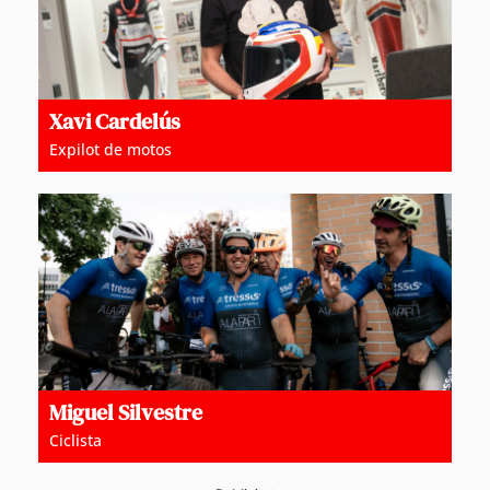
Xavi Cardelús
Expilot de motos
Miguel Silvestre
Ciclista