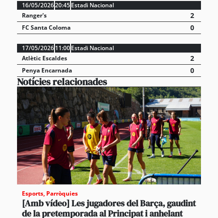
16/05/2026
20:45
Estadi Nacional
2
Ranger's
0
FC Santa Coloma
17/05/2026
11:00
Estadi Nacional
2
Atlètic Escaldes
0
Penya Encarnada
Notícies relacionades
Esports
,
Parròquies
[Amb vídeo] Les jugadores del Barça, gaudint
de la pretemporada al Principat i anhelant