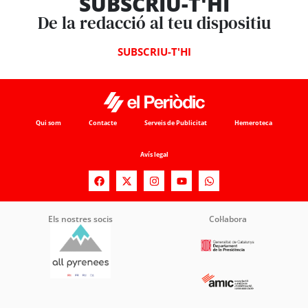
SUBSCRIU-T'HI
De la redacció al teu dispositiu
SUBSCRIU-T'HI
Qui som
Contacte
Serveis de Publicitat
Hemeroteca
Avís legal
Els nostres socis
Col·labora