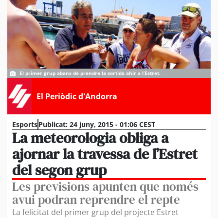
El primer grup abans de prendre la sortida ahir a l’Estret.
El Periòdic d'Andorra
Esports
Publicat:
24 juny, 2015 - 01:06 CEST
La meteorologia obliga a
ajornar la travessa de l’Estret
del segon grup
Les previsions apunten que només
avui podran reprendre el repte
La felicitat del primer grup del projecte Estret