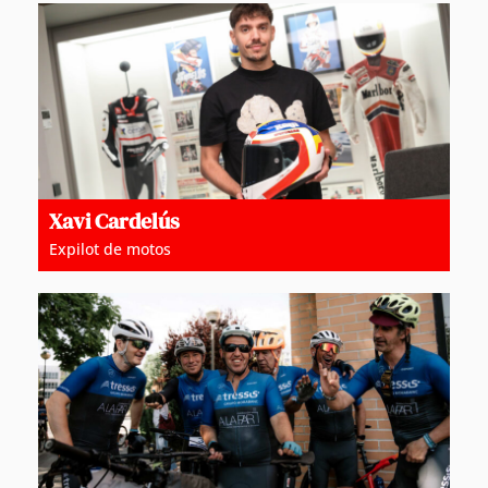
Xavi Cardelús
Expilot de motos