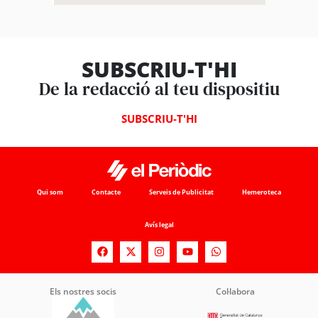
SUBSCRIU-T'HI
De la redacció al teu dispositiu
SUBSCRIU-T'HI
Qui som
Contacte
Serveis de Publicitat
Hemeroteca
Avís legal
Els nostres socis
Col·labora