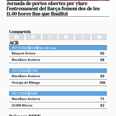
Jornada de portes obertes per viure
La
l’entrenament del Barça femení des de les
tu
11.00 hores fins que finalitzi
que
Comparteix
ACB
30/11/2024
20:45
Fora de casa
85
Bàsquet Girona
98
MoraBanc Andorra
17/11/2024
17:00
89
MoraBanc Andorra
106
Unicaja de Màlaga
09/11/2024
18:00
71
MoraBanc Andorra
83
UCAM Múrcia