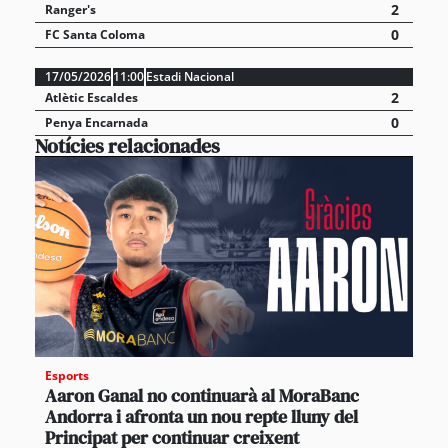
2
Ranger's
0
FC Santa Coloma
17/05/2026
11:00
Estadi Nacional
2
Atlètic Escaldes
0
Penya Encarnada
Notícies relacionades
Esports
Aaron Ganal no continuarà al MoraBanc
Andorra i afronta un nou repte lluny del
Principat per continuar creixent