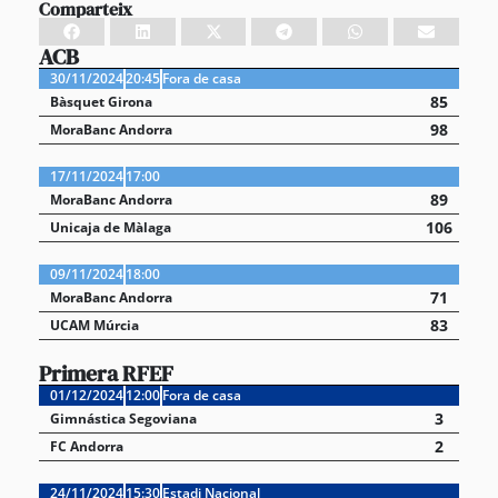
Comparteix
ACB
30/11/2024
20:45
Fora de casa
85
Bàsquet Girona
98
MoraBanc Andorra
17/11/2024
17:00
89
MoraBanc Andorra
106
Unicaja de Màlaga
09/11/2024
18:00
71
MoraBanc Andorra
83
UCAM Múrcia
Primera RFEF
01/12/2024
12:00
Fora de casa
3
Gimnástica Segoviana
2
FC Andorra
24/11/2024
15:30
Estadi Nacional