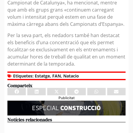
Campionat de Catalunya», ha mencionat, mentre
que amb els grups grans «continuem carregant
volum i intensitat perquè estem en una fase de
màxima càrrega abans dels Campionats d’Espanya».
Per la seva part, els nedadors també han destacat
els beneficis d’una concentració que els permet
focalitzar-se exclusivament en els entrenaments i
acumular hores de treball de qualitat en un moment
determinant de la temporada.
Etiquetes:
Estatge
,
FAN
,
Natacio
Comparteix
Publicitat
Notícies relacionades