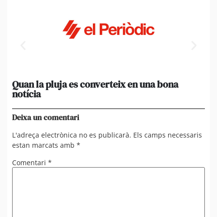
Quan la pluja es converteix en una bona
[A
notícia
in
ca
Deixa un comentari
L'adreça electrònica no es publicarà.
Els camps necessaris
estan marcats amb
*
Comentari
*