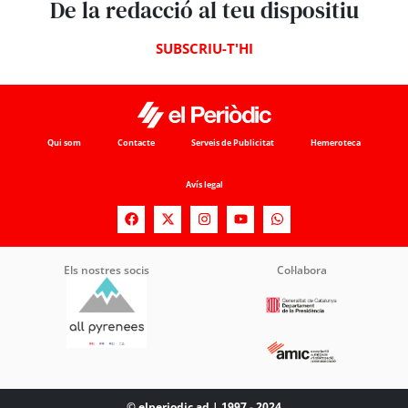
De la redacció al teu dispositiu
SUBSCRIU-T'HI
Qui som
Contacte
Serveis de Publicitat
Hemeroteca
Avís legal
Els nostres socis
Col·labora
© elperiodic.ad | 1997 - 2024