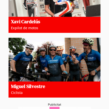
Xavi Cardelús
Expilot de motos
Miguel Silvestre
Ciclista
Publicitat