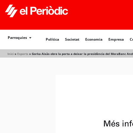
Política
Societat
Economia
Empresa
Cultur
Parroquies
Política
Societat
Economia
Empresa
C
Inici
»
Esports
»
Gorka Aixàs obre la porta a deixar la presidència del MoraBanc An