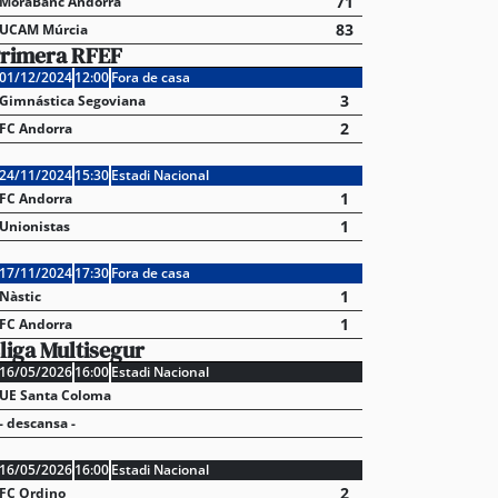
71
MoraBanc Andorra
83
UCAM Múrcia
rimera RFEF
01/12/2024
12:00
Fora de casa
3
Gimnástica Segoviana
2
FC Andorra
24/11/2024
15:30
Estadi Nacional
1
FC Andorra
1
Unionistas
17/11/2024
17:30
Fora de casa
1
Nàstic
1
FC Andorra
liga Multisegur
16/05/2026
16:00
Estadi Nacional
UE Santa Coloma
- descansa -
16/05/2026
16:00
Estadi Nacional
2
FC Ordino