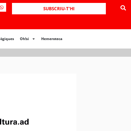
ues
Oh!si
Hemeroteca
SUBSCRIU-T'HI
lògiques
Oh!si
Hemeroteca