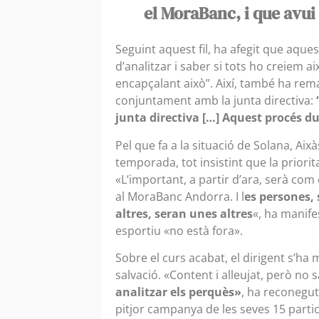
el MoraBanc, i que avui
Seguint aquest fil, ha afegit que aques
d’analitzar i saber si tots ho creiem ai
encapçalant això”. Així, també ha rem
conjuntament amb la junta directiva:
junta directiva […] Aquest procés du
Pel que fa a la situació de Solana, Aix
temporada, tot insistint que la priori
«L’important, a partir d’ara, serà co
al MoraBanc Andorra. I l
es persones, 
altres, seran unes altres
«, ha manife
esportiu «no està fora».
Sobre el curs acabat, el dirigent s’ha
salvació. «Content i alleujat, però no s
analitzar els perquès»
, ha reconegut
pitjor campanya de les seves 15 partic