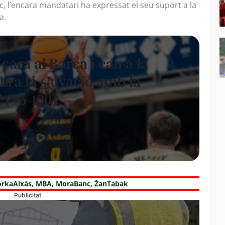
oc, l’encara mandatari ha expressat el seu suport a la
a.
cara al Barça i cau a la
bra la salvació amb la
 (95-100)
rkaAixàs
,
MBA
,
MoraBanc
,
ŽanTabak
Publicitat