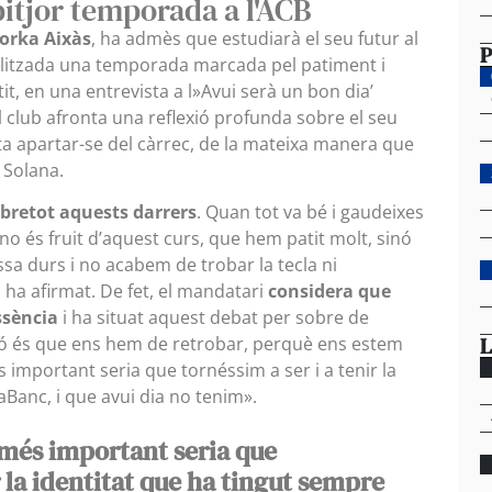
pitjor temporada a l'ACB
orka Aixàs
, ha admès que estudiarà el seu futur al
P
nalitzada una temporada marcada pel patiment i
t, en una entrevista a l»Avui serà un bon dia’
l club afronta una reflexió profunda sobre el seu
ta apartar-se del càrrec, de la mateixa manera que
 Solana.
bretot aquests darrers
. Quan tot va bé i gaudeixes
a no és fruit d’aquest curs, que hem patit molt, sinó
sa durs i no acabem de trobar la tecla ni
 ha afirmat. De fet, el mandatari
considera que
ssència
i ha situat aquest debat per sobre de
L
xió és que ens hem de retrobar, perquè ens estem
s important seria que tornéssim a ser i a tenir la
aBanc, i que avui dia no tenim».
e més important seria que
r la identitat que ha tingut sempre