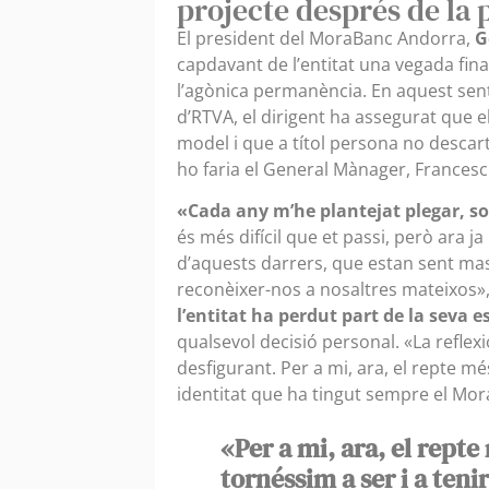
projecte després de la 
El president del MoraBanc Andorra,
G
capdavant de l’entitat una vegada fi
l’agònica permanència. En aquest senti
d’RTVA, el dirigent ha assegurat que e
model i que a títol persona no descar
ho faria el General Mànager, Francesc
«Cada any m’he plantejat plegar, so
és més difícil que et passi, però ara j
d’aquests darrers, que estan sent mas
reconèixer-nos a nosaltres mateixos»,
l’entitat ha perdut part de la seva e
qualsevol decisió personal. «La refle
desfigurant. Per a mi, ara, el repte mé
identitat que ha tingut sempre el Mor
«Per a mi, ara, el rept
tornéssim a ser i a teni