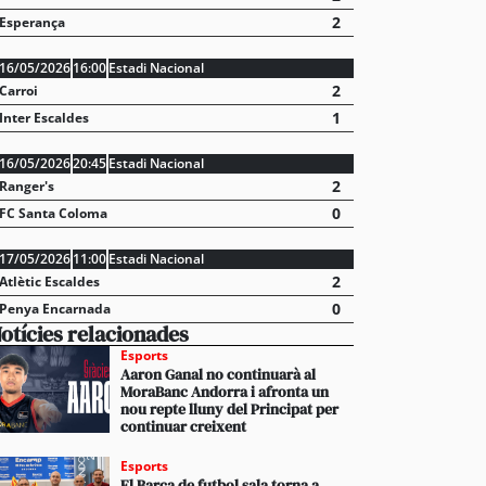
2
Esperança
16/05/2026
16:00
Estadi Nacional
2
Carroi
1
Inter Escaldes
16/05/2026
20:45
Estadi Nacional
2
Ranger's
0
FC Santa Coloma
17/05/2026
11:00
Estadi Nacional
2
Atlètic Escaldes
0
Penya Encarnada
otícies relacionades
Esports
Aaron Ganal no continuarà al
MoraBanc Andorra i afronta un
nou repte lluny del Principat per
continuar creixent
Esports
El Barça de futbol sala torna a