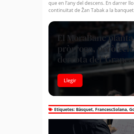
que en l’any del descens. En darrer ll
continuïtat de Žan Tabak a la banquet
El MoraBanc planta 
pròrroga, però cele
derrota del ‘Granca’
Llegir
Etiquetes:
Bàsquet
,
FrancescSolana
,
Go