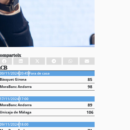
omparteix
ACB
30/11/2024
20:45
Fora de casa
85
Bàsquet Girona
98
MoraBanc Andorra
17/11/2024
17:00
89
MoraBanc Andorra
106
Unicaja de Màlaga
09/11/2024
18:00