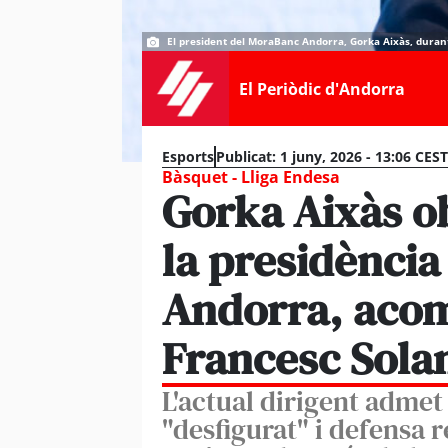
El president del MoraBanc Andorra, Gorka Aixàs, duran
El Periòdic d'Andorra
Esports
Publicat:
1 juny, 2026 - 13:06 CEST
Bàsquet - Lliga Endesa
Gorka Aixàs ob
la presidènci
Andorra, aco
Francesc Sola
L'actual dirigent admet 
"desfigurat" i defensa r