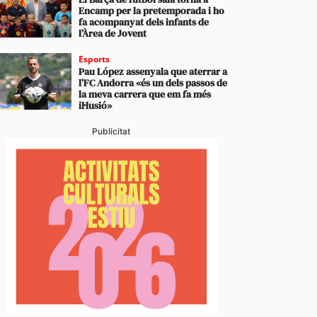
Encamp per la pretemporada i ho
fa acompanyat dels infants de
l’Àrea de Jovent
Esports
Pau López assenyala que aterrar a
l’FC Andorra «és un dels passos de
la meva carrera que em fa més
il·lusió»
Publicitat