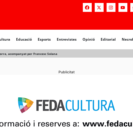
a
Educació
Esports
Entrevistes
Opinió
Editorial
Necrològiq
ultura
Educació
Esports
Entrevistes
Opinió
Editorial
Necro
dorra, acompanyat per Francesc Solana
Publicitat