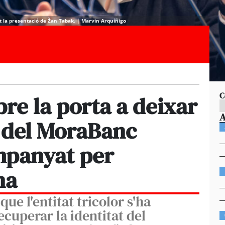
t la presentació de Žan Tabak. | Marvin Arquíñigo
C
re la porta a deixar
a del MoraBanc
mpanyat per
na
que l'entitat tricolor s'ha
ecuperar la identitat del