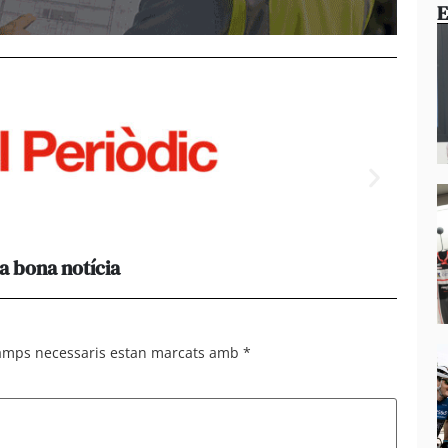
E
a bona notícia
[Amb 
acomp
camps necessaris estan marcats amb
*