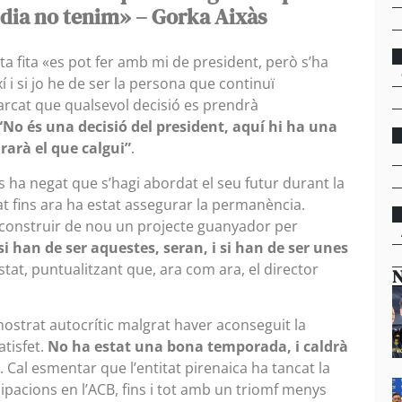
 dia no tenim» – Gorka Aixàs
ta fita «es pot fer amb mi de president, però s’ha
xí i si jo he de ser la persona que continuï
arcat que qualsevol decisió es prendrà
“No és una decisió del president, aquí hi ha una
rarà el que calgui”
.
às ha negat que s’hagi abordat el seu futur durant la
tat fins ara ha estat assegurar la permanència.
m construir de nou un projecte guanyador per
si han de ser aquestes, seran, i si han de ser unes
stat, puntualitzant que, ara com ara, el director
N
 mostrat autocrític malgrat haver aconseguit la
atisfet.
No ha estat una bona temporada, i caldrà
. Cal esmentar que l’entitat pirenaica ha tancat la
ipacions en l’ACB, fins i tot amb un triomf menys