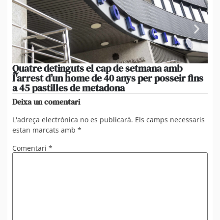
Quatre detinguts el cap de setmana amb
Do
l’arrest d’un home de 40 anys per posseir fins
i 
a 45 pastilles de metadona
Zo
Deixa un comentari
L'adreça electrònica no es publicarà.
Els camps necessaris
estan marcats amb
*
Comentari
*