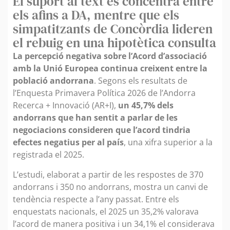
El suport al text es concentra entre
els afins a DA, mentre que els
simpatitzants de Concòrdia lideren
el rebuig en una hipotètica consulta
La percepció negativa sobre l’Acord d’associació
amb la Unió Europea continua creixent entre la
població andorrana
. Segons els resultats de
l’Enquesta Primavera Política 2026 de l’Andorra
Recerca + Innovació (AR+I),
un 45,7% dels
andorrans que han sentit a parlar de les
negociacions consideren que l’acord tindria
efectes negatius per al país
, una xifra superior a la
registrada el 2025.
L’estudi, elaborat a partir de les respostes de 370
andorrans i 350 no andorrans, mostra un canvi de
tendència respecte a l’any passat. Entre els
enquestats nacionals, el 2025 un 35,2% valorava
l’acord de manera positiva i un 34,1% el considerava