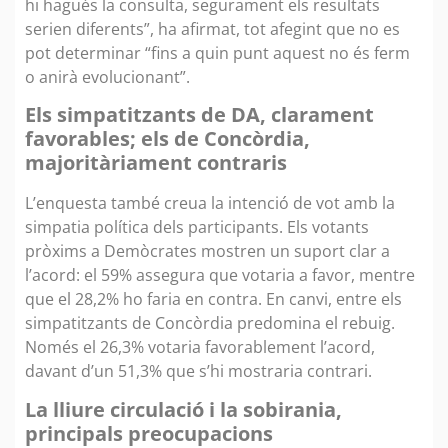
hi hagués la consulta, segurament els resultats
serien diferents”, ha afirmat, tot afegint que no es
pot determinar “fins a quin punt aquest no és ferm
o anirà evolucionant”.
Els simpatitzants de DA, clarament
favorables; els de Concòrdia,
majoritàriament contraris
L’enquesta també creua la intenció de vot amb la
simpatia política dels participants. Els votants
pròxims a Demòcrates mostren un suport clar a
l’acord: el 59% assegura que votaria a favor, mentre
que el 28,2% ho faria en contra. En canvi, entre els
simpatitzants de Concòrdia predomina el rebuig.
Només el 26,3% votaria favorablement l’acord,
davant d’un 51,3% que s’hi mostraria contrari.
La lliure circulació i la sobirania,
principals preocupacions