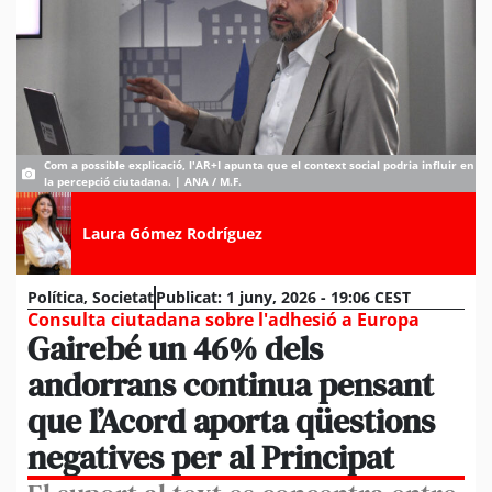
Com a possible explicació, l'AR+I apunta que el context social podria influir en
la percepció ciutadana. | ANA / M.F.
Laura Gómez Rodríguez
Política
,
Societat
Publicat:
1 juny, 2026 - 19:06 CEST
Consulta ciutadana sobre l'adhesió a Europa
Gairebé un 46% dels
andorrans continua pensant
que l’Acord aporta qüestions
negatives per al Principat