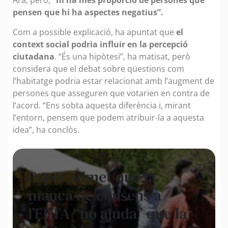
Ara, però,
“hi ha més proporció de persones que
pensen que hi ha aspectes negatius”.
Com a possible explicació, ha apuntat que
el
context social podria influir en la percepció
ciutadana
. “És una hipòtesi”, ha matisat, però
considera que el debat sobre qüestions com
l’habitatge podria estar relacionat amb l’augment de
persones que asseguren que votarien en contra de
l’acord. “Ens sobta aquesta diferència i, mirant
l’entorn, pensem que podem atribuir-la a aquesta
idea”, ha conclòs.
Espot admet que la
manca de consens a
l’EFTA “no ajuda” que la