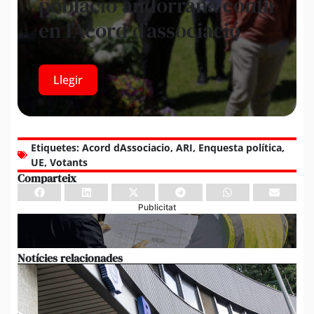
població andorrana confiï
en l’Acord d’associació
Llegir
Etiquetes:
Acord dAssociacio
,
ARI
,
Enquesta política
,
UE
,
Votants
Comparteix
Publicitat
Notícies relacionades