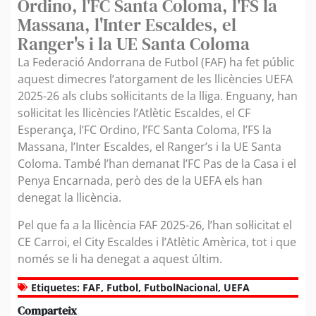
Ordino, l'FC Santa Coloma, l'FS la
Massana, l'Inter Escaldes, el
Ranger's i la UE Santa Coloma
La Federació Andorrana de Futbol (FAF) ha fet públic
aquest dimecres l’atorgament de les llicències UEFA
2025-26 als clubs sol·licitants de la lliga. Enguany, han
sol·licitat les llicències l’Atlètic Escaldes, el CF
Esperança, l’FC Ordino, l’FC Santa Coloma, l’FS la
Massana, l’Inter Escaldes, el Ranger’s i la UE Santa
Coloma. També l’han demanat l’FC Pas de la Casa i el
Penya Encarnada, però des de la UEFA els han
denegat la llicència.
Pel que fa a la llicència FAF 2025-26, l’han sol·licitat el
CE Carroi, el City Escaldes i l’Atlètic Amèrica, tot i que
només se li ha denegat a aquest últim.
Etiquetes:
FAF
,
Futbol
,
FutbolNacional
,
UEFA
Comparteix