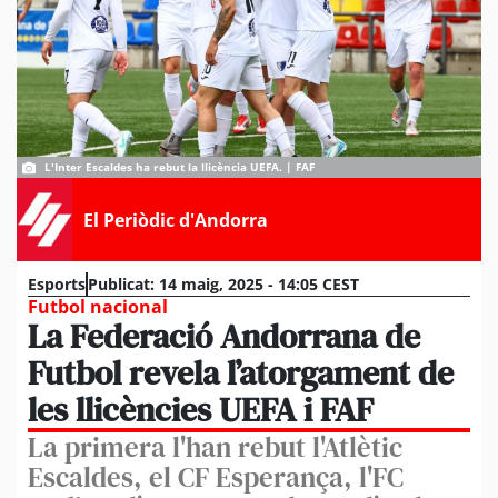
L'Inter Escaldes ha rebut la llicència UEFA. | FAF
El Periòdic d'Andorra
Esports
Publicat:
14 maig, 2025 - 14:05 CEST
Futbol nacional
La Federació Andorrana de
Futbol revela l’atorgament de
les llicències UEFA i FAF
La primera l'han rebut l'Atlètic
Escaldes, el CF Esperança, l'FC