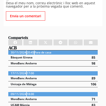
Desa el meu nom, correu electrònic i lloc web en aquest
navegador per a la pròxima vegada que comenti.
Comparteix
ACB
30/11/2024
20:45
Fora de casa
85
Bàsquet Girona
98
MoraBanc Andorra
17/11/2024
17:00
89
MoraBanc Andorra
106
Unicaja de Màlaga
09/11/2024
18:00
71
MoraBanc Andorra
83
UCAM Múrcia