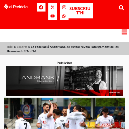
SUBSCRIU-
T'HI
Inici
»
Esports
»
La Federació Andorrana de Futbol revela l’atorgament de les
llicències UEFA i FAF
Publicitat