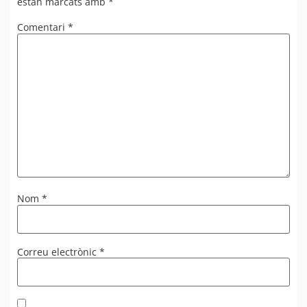
estan marcats amb
*
Comentari
*
Nom
*
Correu electrònic
*