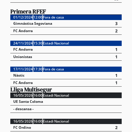
Primera RFEF
01/12/2024
12:00
Fora de casa
3
Gimnástica Segoviana
2
FC Andorra
24/11/2024
15:30
Estadi Nacional
1
FC Andorra
1
Unionistas
17/11/2024
17:30
Fora de casa
1
Nàstic
1
FC Andorra
Lliga Multisegur
16/05/2026
16:00
Estadi Nacional
UE Santa Coloma
- descansa -
16/05/2026
16:00
Estadi Nacional
2
FC Ordino