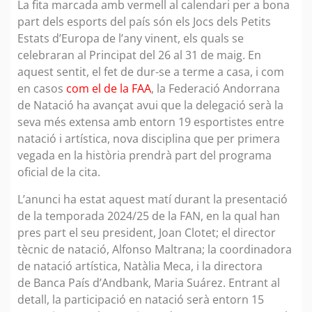
La fita marcada amb vermell al calendari per a bona
part dels esports del país són els Jocs dels Petits
Estats d’Europa de l’any vinent, els quals se
celebraran al Principat del 26 al 31 de maig. En
aquest sentit, el fet de dur-se a terme a casa, i com
en casos
com el de la FAA
, la Federació Andorrana
de Natació ha avançat avui que la delegació serà la
seva més extensa amb entorn 19 esportistes entre
natació i artística, nova disciplina que per primera
vegada en la història prendrà part del programa
oficial de la cita.
L’anunci ha estat aquest matí durant la presentació
de la temporada 2024/25 de la FAN, en la qual han
pres part el seu president, Joan Clotet; el director
tècnic de natació, Alfonso Maltrana; la coordinadora
de natació artística, Natàlia Meca, i la directora
de Banca País d’Andbank, Maria Suárez. Entrant al
detall, la participació en natació serà entorn 15