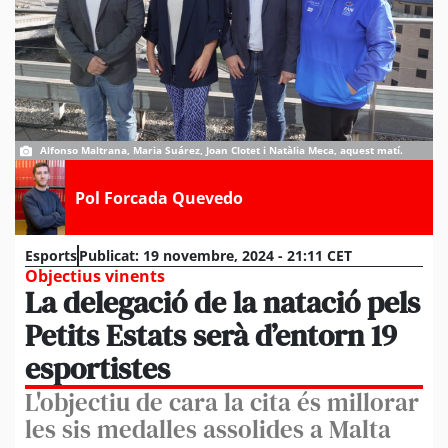
Alfonso Maltrana, Maria Suárez, Joan Clotet i Natàlia Meca, aquest matí.
Pol Forcada Quevedo
Esports
Publicat:
19 novembre, 2024 - 21:11 CET
Objectius vinents
La delegació de la natació pels
Petits Estats serà d’entorn 19
esportistes
L'objectiu de cara la cita és millorar
les sis medalles assolides a Malta