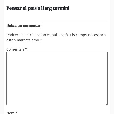
Pensar el país a llarg termini
Em
ini
Ro
Deixa un comentari
L'adreça electrònica no es publicarà.
Els camps necessaris
estan marcats amb
*
Comentari
*
Nom
*