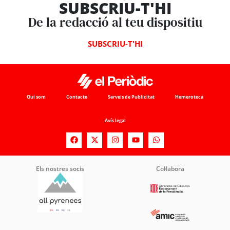
SUBSCRIU-T'HI
De la redacció al teu dispositiu
SUBSCRIU-T'HI
Qui som
Contacte
Serveis de Publicitat
Hemeroteca
Avís legal
Els nostres socis
Col·labora