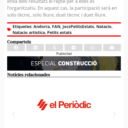
enllà dels resultats el repte per a elles és
l’organitzatiu. En aquest cas, la participació serà en
solo tècnic, solo lliure, duet tècnic i duet lliure.
Etiquetes:
Andorra
,
FAN
,
JocsPetitsEstats
,
Natacio
,
Natacio artistica
,
Petits estats
Comparteix
Publicitat
Notícies relacionades