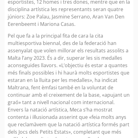
esportistes, 12 homes i tres dones, mentre que en la
disciplina artística les representants seran quatre
júniors: Zoe Palau, Jasmine Serrano, Aran Van Den
Eerenbeemt i Mariona Casas.
Pel que fa a la principal fita de cara la cita
multiesportiva biennal, des de la federació han
assenyalat que volen millorar els resultats assolits a
Malta l’any 2023. És a dir, superar les sis medalles
aconseguides llavors. «L’objectiu és estar a quantes
més finals possibles i hi haurà molts esportistes que
estaran en la lluita per les medalles», ha indicat
Maltrana, fent èmfasi també en la voluntat de
continuar amb el creixement de la base, «apujant un
graó» tant a nivell nacional com internacional.
Envers la natació artística, Meca s’ha mostrat
contenta i il·lusionada asserint que «feia molts anys
que reclamàvem que la natació artística formés part
dels Jocs dels Petits Estats», completant que més