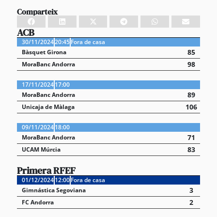
Comparteix
ACB
30/11/2024
20:45
Fora de casa
85
Bàsquet Girona
98
MoraBanc Andorra
17/11/2024
17:00
89
MoraBanc Andorra
106
Unicaja de Màlaga
09/11/2024
18:00
71
MoraBanc Andorra
83
UCAM Múrcia
Primera RFEF
01/12/2024
12:00
Fora de casa
3
Gimnástica Segoviana
2
FC Andorra