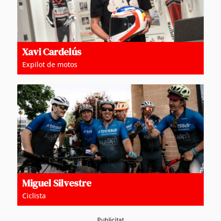
Xavi Cardelús
Expilot de motos
Miguel Silvestre
Ciclista
Publicitat