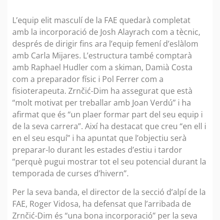
L’equip elit masculí de la FAE quedarà completat
amb la incorporació de Josh Alayrach com a tècnic,
després de dirigir fins ara l’equip femení d’eslàlom
amb Carla Mijares. L’estructura també comptarà
amb Raphael Hudler com a skiman, Damià Costa
com a preparador físic i Pol Ferrer com a
fisioterapeuta. Zrnčić-Dim ha assegurat que està
“molt motivat per treballar amb Joan Verdú” i ha
afirmat que és “un plaer formar part del seu equip i
de la seva carrera”. Així ha destacat que creu “en ell i
en el seu esquí” i ha apuntat que l’objectiu serà
preparar-lo durant les estades d’estiu i tardor
“perquè pugui mostrar tot el seu potencial durant la
temporada de curses d’hivern”.
Per la seva banda, el director de la secció d’alpí de la
FAE, Roger Vidosa, ha defensat que l’arribada de
Zrnčić-Dim és “una bona incorporació” per la seva