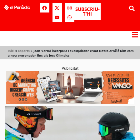
SUBSCRIU-
T'HI
Inici
»
Esports
»
Joan Verdú incorpora l’exesquiador croat Natko Zrnčić-Dim com
a nou entrenador fins als Jocs Olímpics
Publicitat