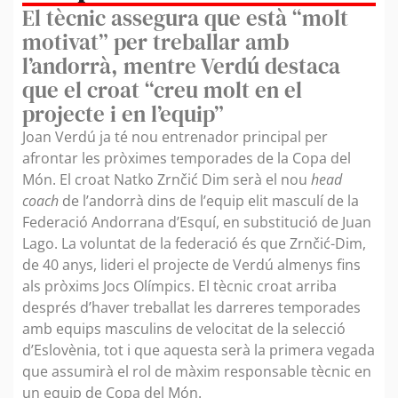
El tècnic assegura que està “molt
motivat” per treballar amb
l’andorrà, mentre Verdú destaca
que el croat “creu molt en el
projecte i en l’equip”
Joan Verdú ja té nou entrenador principal per
afrontar les pròximes temporades de la Copa del
Món. El croat Natko Zrnčić Dim serà el nou
head
coach
de l’andorrà dins de l’equip elit masculí de la
Federació Andorrana d’Esquí, en substitució de Juan
Lago. La voluntat de la federació és que Zrnčić-Dim,
de 40 anys, lideri el projecte de Verdú almenys fins
als pròxims Jocs Olímpics. El tècnic croat arriba
després d’haver treballat les darreres temporades
amb equips masculins de velocitat de la selecció
d’Eslovènia, tot i que aquesta serà la primera vegada
que assumirà el rol de màxim responsable tècnic en
un equip de Copa del Món.