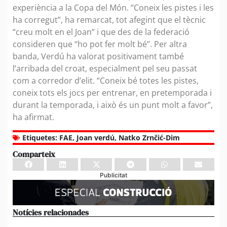
experiència a la Copa del Món. “Coneix les pistes i les
ha corregut”, ha remarcat, tot afegint que el tècnic
“creu molt en el Joan” i que des de la federació
consideren que “ho pot fer molt bé”. Per altra
banda, Verdú ha valorat positivament també
l’arribada del croat, especialment pel seu passat
com a corredor d’elit. “Coneix bé totes les pistes,
coneix tots els jocs per entrenar, en pretemporada i
durant la temporada, i això és un punt molt a favor”,
ha afirmat.
Etiquetes:
FAE
,
Joan verdú
,
Natko Zrnčić-Dim
Comparteix
Publicitat
Notícies relacionades