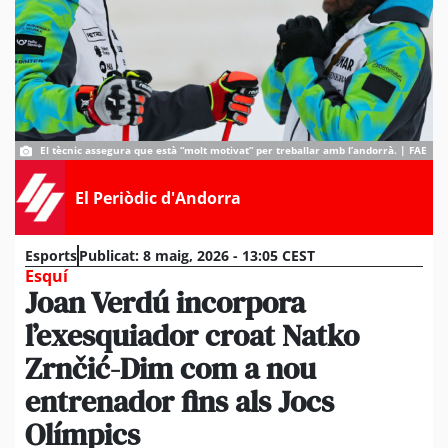
El tècnic assegura que està “molt motivat” per treballar amb l’andorrà. | FAE
El Periòdic d'Andorra
Esports
Publicat:
8 maig, 2026 - 13:05 CEST
Esquí
Joan Verdú incorpora
l’exesquiador croat Natko
Zrnčić-Dim com a nou
entrenador fins als Jocs
Olímpics