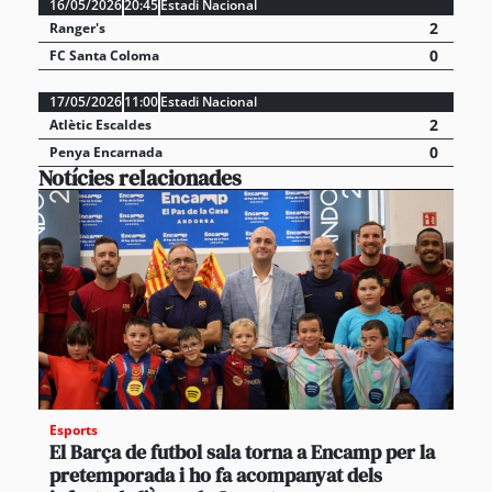
16/05/2026
20:45
Estadi Nacional
2
Ranger's
0
FC Santa Coloma
17/05/2026
11:00
Estadi Nacional
2
Atlètic Escaldes
0
Penya Encarnada
Notícies relacionades
Esports
El Barça de futbol sala torna a Encamp per la
pretemporada i ho fa acompanyat dels