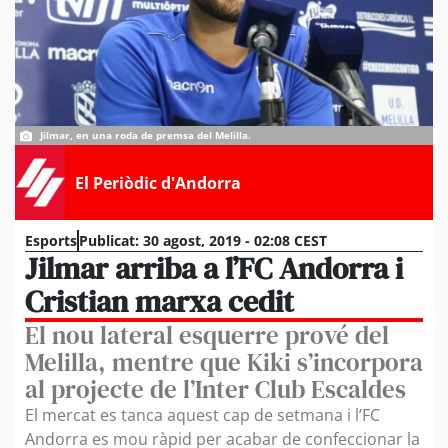
Jilmar, en una roda de premsa del Melilla.
El Periòdic d'Andorra
Esports
Publicat:
30 agost, 2019 - 02:08 CEST
Jilmar arriba a l’FC Andorra i
Cristian marxa cedit
El nou lateral esquerre prové del
Melilla, mentre que Kiki s’incorpora
al projecte de l’Inter Club Escaldes
El mercat es tanca aquest cap de setmana i l’FC
Andorra es mou ràpid per acabar de confeccionar la