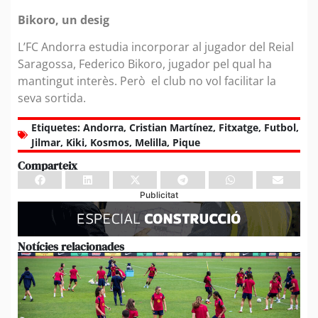
Bikoro, un desig
L’FC Andorra estudia incorporar al jugador del Reial
Saragossa, Federico Bikoro, jugador pel qual ha
mantingut interès. Però el club no vol facilitar la
seva sortida.
Etiquetes:
Andorra
,
Cristian Martínez
,
Fitxatge
,
Futbol
,
Jilmar
,
Kiki
,
Kosmos
,
Melilla
,
Pique
Comparteix
Publicitat
Notícies relacionades