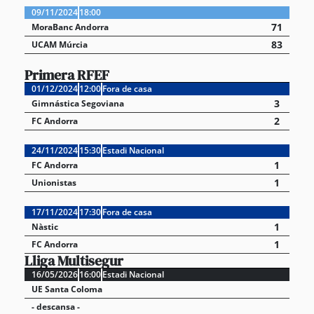
09/11/2024
18:00
71
MoraBanc Andorra
83
UCAM Múrcia
Primera RFEF
01/12/2024
12:00
Fora de casa
3
Gimnástica Segoviana
2
FC Andorra
24/11/2024
15:30
Estadi Nacional
1
FC Andorra
1
Unionistas
17/11/2024
17:30
Fora de casa
1
Nàstic
1
FC Andorra
Lliga Multisegur
16/05/2026
16:00
Estadi Nacional
UE Santa Coloma
- descansa -