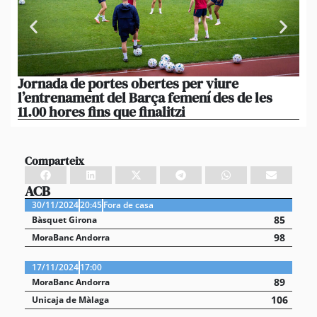
Jornada de portes obertes per viure
La
l’entrenament del Barça femení des de les
tu
11.00 hores fins que finalitzi
que
Comparteix
ACB
30/11/2024
20:45
Fora de casa
85
Bàsquet Girona
98
MoraBanc Andorra
17/11/2024
17:00
89
MoraBanc Andorra
106
Unicaja de Màlaga