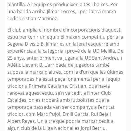
plantilla. A l’equip es produeixen altes i baixes. Per
una banda arriba Jilmar Torres, i per l’altra marxa
cedit Cristian Martínez .
El club amplia el nombre d’incorporacions d’aquest
estiu per tenir un equip el màxim competitiu per a la
Segona Divisió B. Jilmar és un lateral esquerre amb
experiència a la categoria i prové de la UD Melilla. De
25 anys, anteriorment va jugar a la UE Sant Andreu i
Atlètic Llevant B. L’arribada de jugadors també
suposa la marxa d’altres, com la d’un que les últimes
temporades ha estat peça fonamental per a l’equip
tricolor a Primera Catalana. Cristian, que havia
renovat aquest estiu, se’n va cedit a l’Inter Club
Escaldes, on es trobarà amb futbolistes que la
temporada passada van ser companys a l’entitat
tricolor, com Marc Pujol, Emili Garcia, Rui Beja i
Albert Reyes. Un altre que podria marxar cedit a
algun club de la Lliga Nacional és Jordi Betriu.