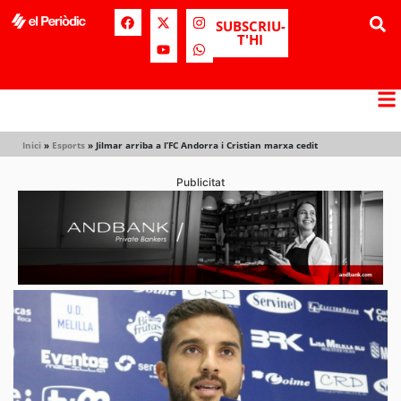
SUBSCRIU-
T'HI
Inici
»
Esports
»
Jilmar arriba a l’FC Andorra i Cristian marxa cedit
Publicitat