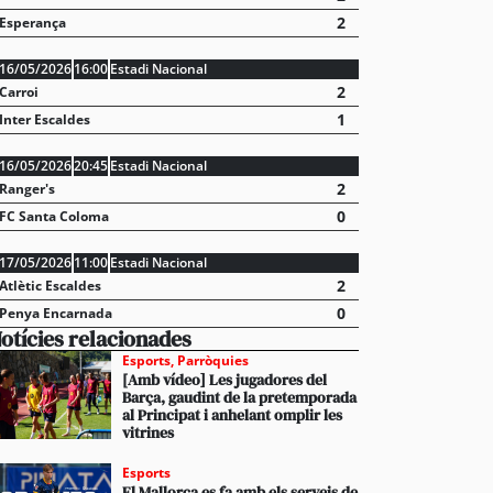
2
Esperança
16/05/2026
16:00
Estadi Nacional
2
Carroi
1
Inter Escaldes
16/05/2026
20:45
Estadi Nacional
2
Ranger's
0
FC Santa Coloma
17/05/2026
11:00
Estadi Nacional
2
Atlètic Escaldes
0
Penya Encarnada
otícies relacionades
Esports
,
Parròquies
[Amb vídeo] Les jugadores del
Barça, gaudint de la pretemporada
stabliments es fan forts davant una demanda enorme 
al Principat i anhelant omplir les
 en un juliol que ja és històric
vitrines
Esports
El Mallorca es fa amb els serveis de