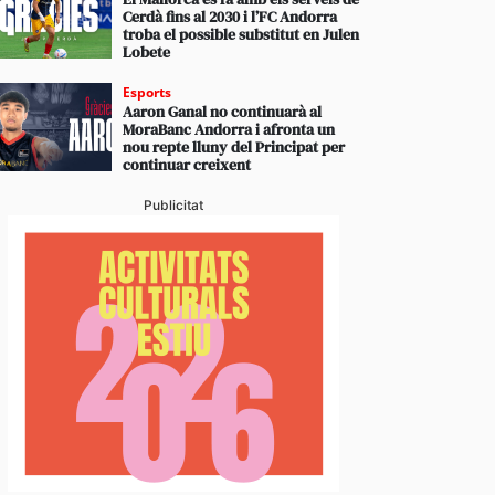
Cerdà fins al 2030 i l’FC Andorra
troba el possible substitut en Julen
Lobete
Esports
Aaron Ganal no continuarà al
MoraBanc Andorra i afronta un
nou repte lluny del Principat per
continuar creixent
Publicitat