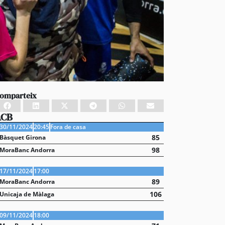
omparteix
ACB
30/11/2024
20:45
Fora de casa
85
Bàsquet Girona
98
MoraBanc Andorra
17/11/2024
17:00
89
MoraBanc Andorra
106
Unicaja de Màlaga
09/11/2024
18:00