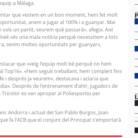
l’equip a Màlaga.
P
omentar que «estem en un bon moment, hem fet molt
portunitat, anem a jugar al 100% i a guanyar. Mai
 sols un partit, veurem què passarà», afegia. Així
línek «és una mala notícia perquè necessitem a tots
ra, tenim moltes oportunitats per guanyar»,
estacar que «veig l’equip molt bé perquè no hem
al Top16». «Hem seguit treballant, hem complert fins
rife i després ja veurem», destacava i aclaria que
 dia». Després de l’entrenament d’ahir, jugadors de
 Tricolor es van apropar al Poliesportiu per
L
anc Andorra i actual del San Pablo Burgos, Joan
que fa l’ACB que el conjunt del Principat s’emportarà