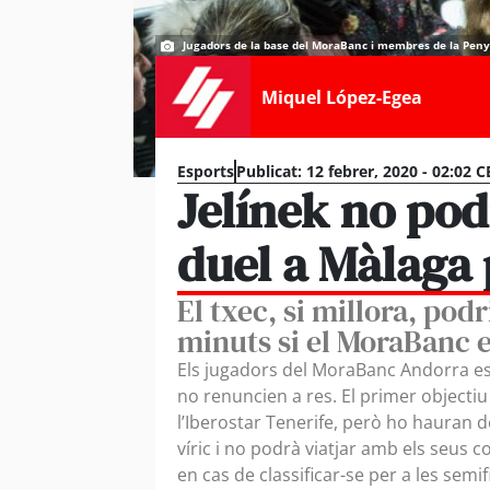
Jugadors de la base del MoraBanc i membres de la Penya 
Miquel López-Egea
Esports
Publicat:
12 febrer, 2020 - 02:02 C
Jelínek no pod
duel a Màlaga 
El txec, si millora, podr
minuts si el MoraBanc es
Els jugadors del MoraBanc Andorra es 
no renuncien a res. El primer objectiu
l’Iberostar Tenerife, però ho hauran d
víric i no podrà viatjar amb els seus
en cas de classificar-se per a les semif