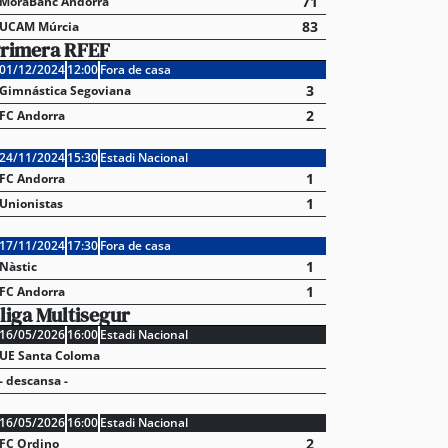
71
MoraBanc Andorra
83
UCAM Múrcia
rimera RFEF
01/12/2024
12:00
Fora de casa
3
Gimnástica Segoviana
2
FC Andorra
24/11/2024
15:30
Estadi Nacional
1
FC Andorra
1
Unionistas
17/11/2024
17:30
Fora de casa
1
Nàstic
1
FC Andorra
liga Multisegur
16/05/2026
16:00
Estadi Nacional
UE Santa Coloma
- descansa -
16/05/2026
16:00
Estadi Nacional
2
FC Ordino