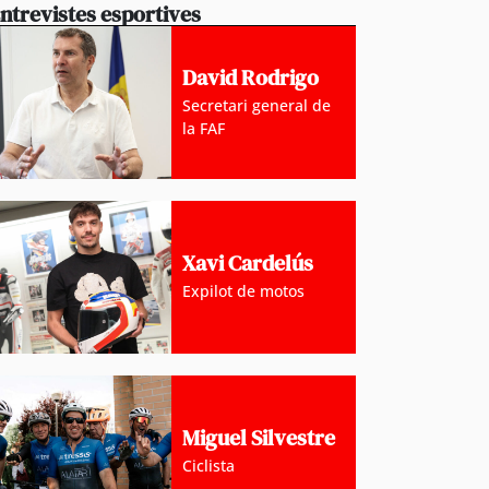
ntrevistes esportives
David Rodrigo
Secretari general de
la FAF
Xavi Cardelús
Expilot de motos
Miguel Silvestre
Ciclista