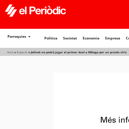
Política
Societat
Economia
Empresa
Cultur
Parroquies
Política
Societat
Economia
Empresa
C
Inici
»
Esports
»
Jelínek no podrà jugar el primer duel a Màlaga per un procés víric