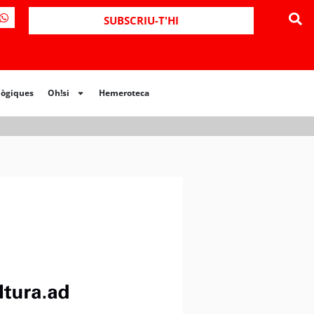
ues
Oh!si
Hemeroteca
SUBSCRIU-T'HI
lògiques
Oh!si
Hemeroteca