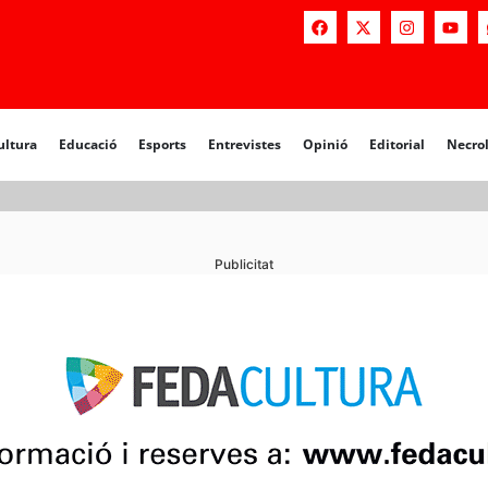
a
Educació
Esports
Entrevistes
Opinió
Editorial
Necrològiq
ultura
Educació
Esports
Entrevistes
Opinió
Editorial
Necro
Publicitat