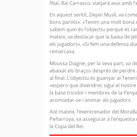
filial, Rai Carrasco, viatjarà avui amb 
En aquest sentit, Dejan Musli, va c
bons partits». «Tenim una molt bona o
sabem quin és l’objectiu perquè és tan
mateix, va destacar que la baixa de Je
els jugadors». «Si fem una defensa du
remarcava.
Moussa Diagne, per la seva part, va d
abaixat els braços després de perdre 
al final. L’objectiu és guanyar al Tene
«espero que divendres sigui el nostre
la base tricolor i membres de la Penya
acomiadar-se i animar als jugadors.
Així mateix, l’exentrenador del MoraB
Peñarroya, va assegurar a l’enquesta 
la Copa del Rei.