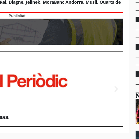
Rei
,
Diagne
,
Jelinek
,
MoraBanc Andorra
,
Musli
,
Quarts de
Publicitat
N
casa
Els e
al 95%