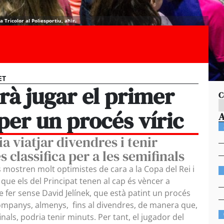
Tricolor al Poliesportiu, ahir.
ET
rà jugar el primer
C
per un procés víric
ia viatjar divendres i tenir
 classifica per a les semifinals
mostren molt optimistes de cara a la Copa del Rei i
 que els del Principat tenen al cap és vèncer a
e fer sense David Jelínek, que està patint un procés
 companys, almenys, fins al divendres, de manera que,
inals, podria tenir minuts. Per tant, el jugador del