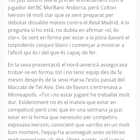
Tot just dilluns feia el primer entrenament com a
jugador del BC MorBanc Andorra, però Colton
Iverson té molt clar que se sent preparat per
debutar dissabte mateix contra el Reial Madrid. A la
pregunta si ho està, no dubta en afirmar «sí, és
clar». Se sent en forma per estar a la pista davant el
totpoderós conjunt blanc i començar a mostrar a
l’afició qui és i del que és capaç de fer.
En la seva presentació el nord-americà assegurava
trobar-se en forma, tot i no tenir equip des de fa
mesos després de la seva marxa l’estiu passat del
Maccabi de Tel Aviv. Des de llavors s’entrenava a
Minneapolis. «Tot i no estar jugant he treballat molt
dur. Evidentment no és el mateix que estar en
competició però crec que en una setmana ja puc
estar en la forma que necessito per competir»,
exposava Iverson, conscient que «arribo en un molt
bon moment, l’equip ha aconseguit unes victòries
molt importants als dos últims partits, vull sumar-