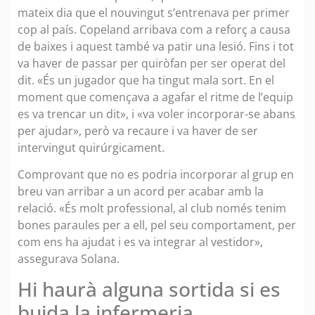
mateix dia que el nouvingut s’entrenava per primer
cop al país. Copeland arribava com a reforç a causa
de baixes i aquest també va patir una lesió. Fins i tot
va haver de passar per quiròfan per ser operat del
dit. «És un jugador que ha tingut mala sort. En el
moment que començava a agafar el ritme de l’equip
es va trencar un dit», i «va voler incorporar-se abans
per ajudar», però va recaure i va haver de ser
intervingut quirúrgicament.
Comprovant que no es podria incorporar al grup en
breu van arribar a un acord per acabar amb la
relació. «És molt professional, al club només tenim
bones paraules per a ell, pel seu comportament, per
com ens ha ajudat i es va integrar al vestidor»,
assegurava Solana.
Hi haurà alguna sortida si es
buida la infermeria