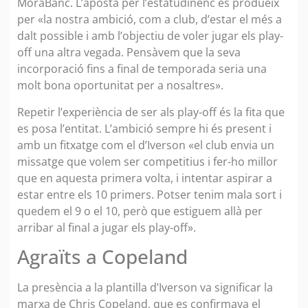
MoraBanc. L’aposta per l’estatudinenc es produeix
per «la nostra ambició, com a club, d’estar el més a
dalt possible i amb l’objectiu de voler jugar els play-
off una altra vegada. Pensàvem que la seva
incorporació fins a final de temporada seria una
molt bona oportunitat per a nosaltres».
Repetir l’experiència de ser als play-off és la fita que
es posa l’entitat. L’ambició sempre hi és present i
amb un fitxatge com el d’Iverson «el club envia un
missatge que volem ser competitius i fer-ho millor
que en aquesta primera volta, i intentar aspirar a
estar entre els 10 primers. Potser tenim mala sort i
quedem el 9 o el 10, però que estiguem allà per
arribar al final a jugar els play-off».
Agraïts a Copeland
La presència a la plantilla d’Iverson va significar la
marxa de Chris Copeland, que es confirmava el