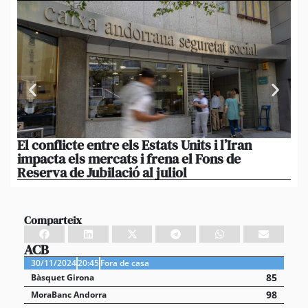
El conflicte entre els Estats Units i l’Iran
L’
impacta els mercats i frena el Fons de
el
Reserva de Jubilació al juliol
i 
Comparteix
ACB
30/11/2024
20:45
Fora de casa
85
Bàsquet Girona
98
MoraBanc Andorra