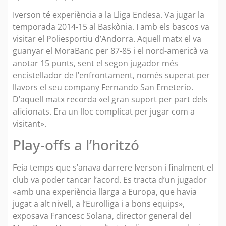
Iverson té experiència a la Lliga Endesa. Va jugar la
temporada 2014-15 al Baskònia. I amb els bascos va
visitar el Poliesportiu d’Andorra. Aquell matx el va
guanyar el MoraBanc per 87-85 i el nord-americà va
anotar 15 punts, sent el segon jugador més
encistellador de l’enfrontament, només superat per
llavors el seu company Fernando San Emeterio.
D’aquell matx recorda «el gran suport per part dels
aficionats. Era un lloc complicat per jugar com a
visitant».
Play-offs a l’horitzó
Feia temps que s’anava darrere Iverson i finalment el
club va poder tancar l’acord. Es tracta d’un jugador
«amb una experiència llarga a Europa, que havia
jugat a alt nivell, a l’Eurolliga i a bons equips»,
exposava Francesc Solana, director general del