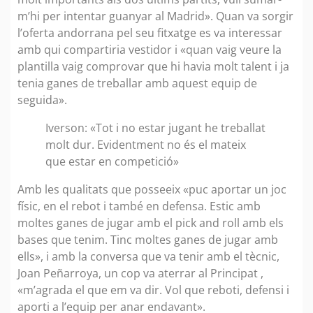
m’hi per intentar guanyar al Madrid». Quan va sorgir
l’oferta andorrana pel seu fitxatge es va interessar
amb qui compartiria vestidor i «quan vaig veure la
plantilla vaig comprovar que hi havia molt talent i ja
tenia ganes de treballar amb aquest equip de
seguida».
Iverson: «Tot i no estar jugant he treballat
molt dur. Evidentment no és el mateix
que estar en competició»
Amb les qualitats que posseeix «puc aportar un joc
físic, en el rebot i també en defensa. Estic amb
moltes ganes de jugar amb el pick and roll amb els
bases que tenim. Tinc moltes ganes de jugar amb
ells», i amb la conversa que va tenir amb el tècnic,
Joan Peñarroya, un cop va aterrar al Principat ,
«m’agrada el que em va dir. Vol que reboti, defensi i
aporti a l’equip per anar endavant».