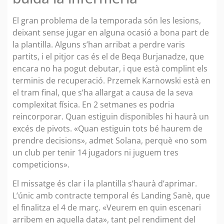
El gran problema de la temporada són les lesions,
deixant sense jugar en alguna ocasió a bona part de
la plantilla. Alguns s’han arribat a perdre varis
partits, i el pitjor cas és el de Beqa Burjanadze, que
encara no ha pogut debutar, i que està complint els
terminis de recuperació. Przemek Karnowski està en
el tram final, que s’ha allargat a causa de la seva
complexitat física. En 2 setmanes es podria
reincorporar. Quan estiguin disponibles hi haurà un
excés de pivots. «Quan estiguin tots bé haurem de
prendre decisions», admet Solana, perquè «no som
un club per tenir 14 jugadors ni juguem tres
competicions».
El missatge és clar i la plantilla s’haurà d’aprimar.
L’únic amb contracte temporal és Landing Sanè, que
el finalitza el 4 de març. «Veurem en quin escenari
arribem en aquella data», tant pel rendiment del