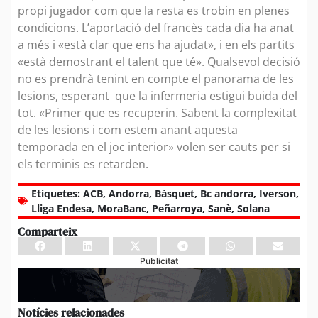
propi jugador com que la resta es trobin en plenes
condicions. L’aportació del francès cada dia ha anat
a més i «està clar que ens ha ajudat», i en els partits
«està demostrant el talent que té». Qualsevol decisió
no es prendrà tenint en compte el panorama de les
lesions, esperant que la infermeria estigui buida del
tot. «Primer que es recuperin. Sabent la complexitat
de les lesions i com estem anant aquesta
temporada en el joc interior» volen ser cauts per si
els terminis es retarden.
Etiquetes:
ACB
,
Andorra
,
Bàsquet
,
Bc andorra
,
Iverson
,
Lliga Endesa
,
MoraBanc
,
Peñarroya
,
Sanè
,
Solana
Comparteix
Publicitat
Notícies relacionades