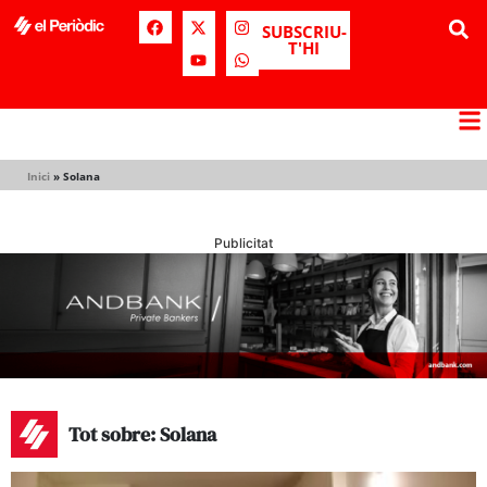
SUBSCRIU-
T'HI
Inici
»
Solana
Publicitat
Tot sobre: Solana