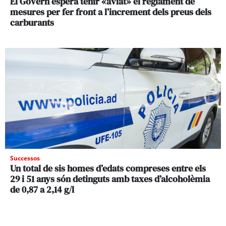
El Govern espera tenir «aviat» el reglament de
mesures per fer front a l’increment dels preus dels
carburants
Successos
Un total de sis homes d’edats compreses entre els
29 i 51 anys són detinguts amb taxes d’alcoholèmia
de 0,87 a 2,14 g/l