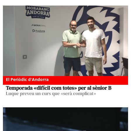
El Periòdic d'Andorra
Temporada «difícil com totes» per al sènior B
Luque preveu un curs que «serà complicat»