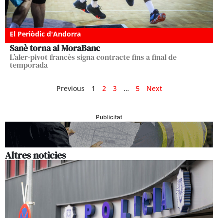
El Periòdic d'Andorra
Sanè torna al MoraBanc
L’aler-pivot francès signa contracte fins a final de
temporada
Previous
1
2
3
…
5
Next
Publicitat
Altres noticies