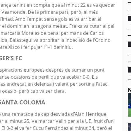
rança tenint en compte que al minut 22 es va quedar
 Vaamonde. De la primera part, però, el més
d’Imad. Amb l’empat sense gols es va arribar al
el domini en la segona meitat. Freixa va xutar al pal
que marcaria Morales de penal per mans de Carlos
ida, Balastegui va aprofitar la indecisió de l’Ordino
e Xisco i fer pujar l’1-1 definitiu.
GER’S FC
 aspiracions europees després de sumar un punt
ense ocasions de perill que va acabar 0-0. Els
 endreçat en defensa i valent per sortir a l’atac.
N
ocasió, però cap va ser clara.
E SANTA COLOMA
amb una rematada de cap desviada d’Alan Henrique
ar al minut 25. Va marcar Valin per a la UE, fruit d’un
El 0-2 el va fer Cucu Fernández al minut 34, però el