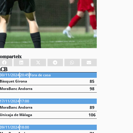
omparteix
ACB
30/11/2024
20:45
Fora de casa
85
Bàsquet Girona
98
MoraBanc Andorra
17/11/2024
17:00
89
MoraBanc Andorra
106
Unicaja de Màlaga
09/11/2024
18:00