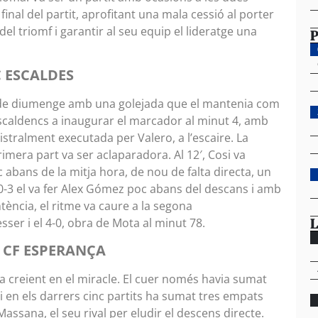
final del partit, aprofitant una mala cessió al porter
del triomf i garantir al seu equip el lideratge una
P
C ESCALDES
ts de diumenge amb una golejada que el mantenia com
 escaldencs a inaugurar el marcador al minut 4, amb
istralment executada per Valero, a l’escaire. La
rimera part va ser aclaparadora. Al 12′, Cosi va
 abans de la mitja hora, de nou de falta directa, un
 0-3 el va fer Alex Gómez poc abans del descans i amb
tència, el ritme va caure a la segona
L
sser i el 4-0, obra de Mota al minut 78.
. CF ESPERANÇA
 creient en el miracle. El cuer només havia sumat
 en els darrers cinc partits ha sumat tres empats
ssana, el seu rival per eludir el descens directe.