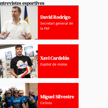
ntrevistes esportives
David Rodrigo
Secretari general de
la FAF
Xavi Cardelús
Expilot de motos
 d’ordre arresta dos turistes durant la nit de dimecr
 per agressió a les parelles
Miguel Silvestre
Ciclista