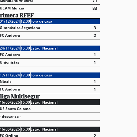
71
MoraBanc Andorra
83
UCAM Múrcia
rimera RFEF
01/12/2024
12:00
Fora de casa
3
Gimnástica Segoviana
2
FC Andorra
24/11/2024
15:30
Estadi Nacional
1
FC Andorra
1
Unionistas
17/11/2024
17:30
Fora de casa
1
Nàstic
1
FC Andorra
liga Multisegur
16/05/2026
16:00
Estadi Nacional
UE Santa Coloma
- descansa -
16/05/2026
16:00
Estadi Nacional
2
FC Ordino