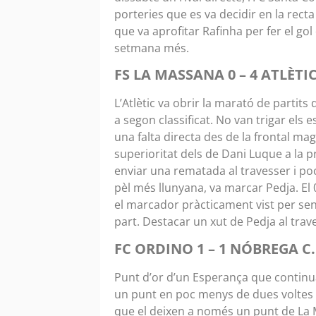
porteries que es va decidir en la recta 
que va aprofitar Rafinha per fer el gol 
setmana més.
FS LA MASSANA 0 – 4 ATLÈTI
L’Atlètic va obrir la marató de parti
a segon classificat. No van trigar els
una falta directa des de la frontal mag
superioritat dels de Dani Luque a la p
enviar una rematada al travesser i poc
pèl més llunyana, va marcar Pedja. El
el marcador pràcticament vist per sen
part. Destacar un xut de Pedja al trave
FC ORDINO 1 – 1 NÓBREGA C
Punt d’or d’un Esperança que continua
un punt en poc menys de dues voltes i
que el deixen a només un punt de La Ma