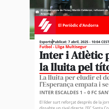
El migcampista de l’Inter, Martín Calderon, refusant de
Arquíñigo
El Periòdic d'Andorra
Esports
Publicat:
7 abril, 2025 - 10:04 CES
Futbol - Lliga Multisegur
Inter i Atlètic
la lluita pel tít
La lluita per eludir el 
l’Esperança empata i se
INTER ESCALDES 1 – 0 FC S
El líder surt reforçat després de la j
dissabte un rival directe, l’FC Santa 