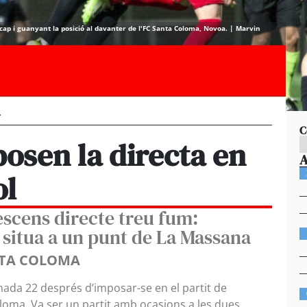
 cap i guanyant la posició al davanter de l'FC Santa Coloma, Novoa. | Marvin
T
C
 posen la directa en
ol
descens directe treu fum:
 situa a un punt de La Massana
ANTA COLOMA
ornada 22 després d’imposar-se en el partit de
Coloma. Va ser un partit amb ocasions a les dues