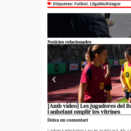
Etiquetes:
Futbol
,
LligaMultisegur
Notícies relacionades
[Amb vídeo] Les jugadores del Ba
i anhelant omplir les vitrines
Deixa un comentari
L'adreça electrònica no es publicarà.
Els 