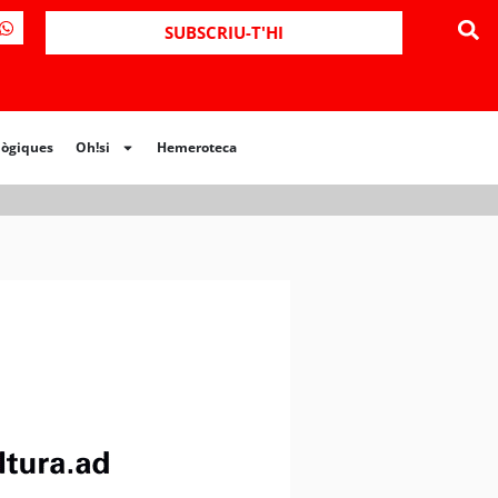
ues
Oh!si
Hemeroteca
SUBSCRIU-T'HI
lògiques
Oh!si
Hemeroteca