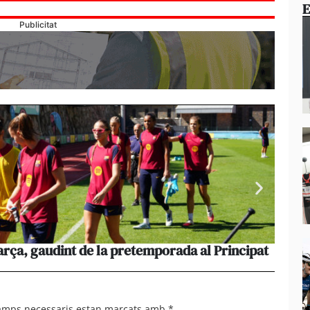
E
Publicitat
rça, gaudint de la pretemporada al Principat
El cos
dijous
camps necessaris estan marcats amb
*