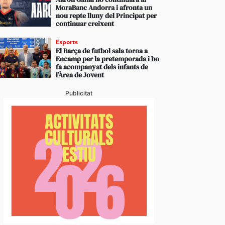
MoraBanc Andorra i afronta un
nou repte lluny del Principat per
continuar creixent
Esports
El Barça de futbol sala torna a
Encamp per la pretemporada i ho
fa acompanyat dels infants de
l’Àrea de Jovent
Publicitat