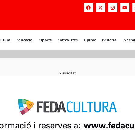
a
Educació
Esports
Entrevistes
Opinió
Editorial
Necrològiq
ultura
Educació
Esports
Entrevistes
Opinió
Editorial
Necro
Publicitat