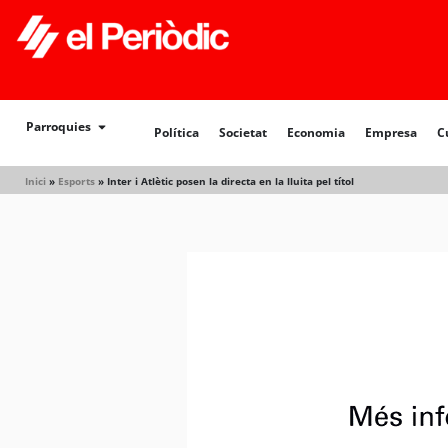
Política
Societat
Economia
Empresa
Cultur
Parroquies
Política
Societat
Economia
Empresa
C
Inici
»
Esports
»
Inter i Atlètic posen la directa en la lluita pel títol