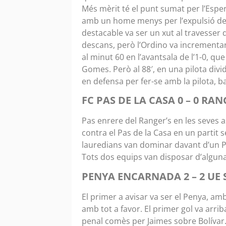
Més mèrit té el punt sumat per l’Espe
amb un home menys per l’expulsió de
destacable va ser un xut al travesser 
descans, però l’Ordino va incrementar 
al minut 60 en l’avantsala de l’1-0, 
Gomes. Però al 88′, en una pilota divid
en defensa per fer-se amb la pilota, batr
FC PAS DE LA CASA 0 – 0 RAN
Pas enrere del Ranger’s en les seves
contra el Pas de la Casa en un partit s
lauredians van dominar davant d’un Pas
Tots dos equips van disposar d’alguna 
PENYA ENCARNADA 2 – 2 U
El primer a avisar va ser el Penya, 
amb tot a favor. El primer gol va arrib
penal comès per Jaimes sobre Bolívar. 