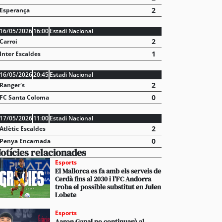
2
Esperança
16/05/2026
16:00
Estadi Nacional
2
Carroi
1
Inter Escaldes
16/05/2026
20:45
Estadi Nacional
2
Ranger's
0
FC Santa Coloma
17/05/2026
11:00
Estadi Nacional
2
Atlètic Escaldes
0
Penya Encarnada
otícies relacionades
Esports
El Mallorca es fa amb els serveis de
Cerdà fins al 2030 i l’FC Andorra
troba el possible substitut en Julen
Lobete
Esports
Aaron Ganal no continuarà al