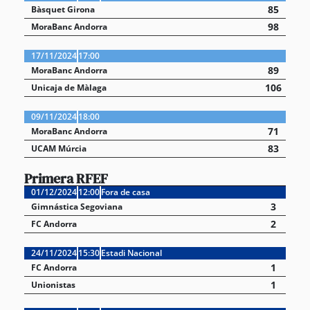
85
Bàsquet Girona
98
MoraBanc Andorra
17/11/2024
17:00
89
MoraBanc Andorra
106
Unicaja de Màlaga
09/11/2024
18:00
71
MoraBanc Andorra
83
UCAM Múrcia
Primera RFEF
01/12/2024
12:00
Fora de casa
3
Gimnástica Segoviana
2
FC Andorra
24/11/2024
15:30
Estadi Nacional
1
FC Andorra
1
Unionistas