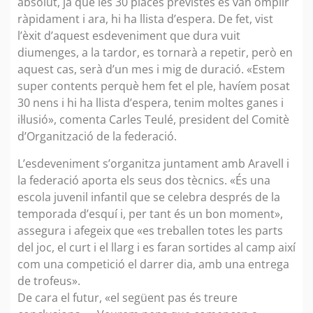
absolut, ja que les 30 places previstes es van omplir
ràpidament i ara, hi ha llista d’espera. De fet, vist
l’èxit d’aquest esdeveniment que dura vuit
diumenges, a la tardor, es tornarà a repetir, però en
aquest cas, serà d’un mes i mig de duració. «Estem
super contents perquè hem fet el ple, havíem posat
30 nens i hi ha llista d’espera, tenim moltes ganes i
il·lusió», comenta Carles Teulé, president del Comitè
d’Organització de la federació.
L’esdeveniment s’organitza juntament amb Aravell i
la federació aporta els seus dos tècnics. «És una
escola juvenil infantil que se celebra després de la
temporada d’esquí i, per tant és un bon moment»,
assegura i afegeix que «es treballen totes les parts
del joc, el curt i el llarg i es faran sortides al camp així
com una competició el darrer dia, amb una entrega
de trofeus».
De cara el futur, «el següent pas és treure