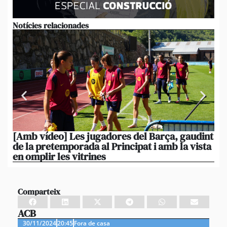
Notícies relacionades
[Amb vídeo] Les jugadores del Barça, gaudint
El
de la pretemporada al Principat i amb la vista
ni
en omplir les vitrines
ag
Comparteix
ACB
30/11/2024
20:45
Fora de casa