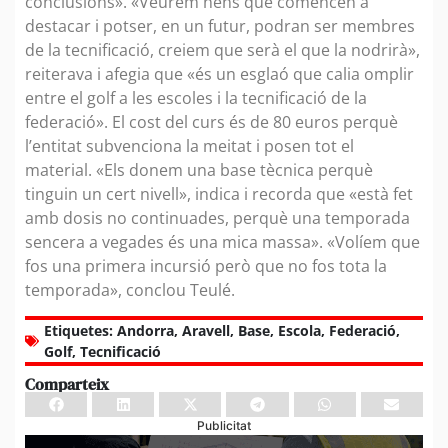
conclusions». «Veurem nens que comencen a
destacar i potser, en un futur, podran ser membres
de la tecnificació, creiem que serà el que la nodrirà»,
reiterava i afegia que «és un esglaó que calia omplir
entre el golf a les escoles i la tecnificació de la
federació». El cost del curs és de 80 euros perquè
l’entitat subvenciona la meitat i posen tot el
material. «Els donem una base tècnica perquè
tinguin un cert nivell», indica i recorda que «està fet
amb dosis no continuades, perquè una temporada
sencera a vegades és una mica massa». «Volíem que
fos una primera incursió però que no fos tota la
temporada», conclou Teulé.
Etiquetes:
Andorra
,
Aravell
,
Base
,
Escola
,
Federació
,
Golf
,
Tecnificació
Comparteix
Publicitat