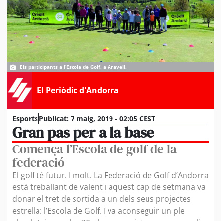
Els participants a l’Escola de Golf, a Aravell.
El Periòdic d'Andorra
Esports
Publicat:
7 maig, 2019 - 02:05 CEST
Gran pas per a la base
Comença l’Escola de golf de la
federació
El golf té futur. I molt. La Federació de Golf d’Andorra
està treballant de valent i aquest cap de setmana va
donar el tret de sortida a un dels seus projectes
estrella: l’Escola de Golf. I va aconseguir un ple