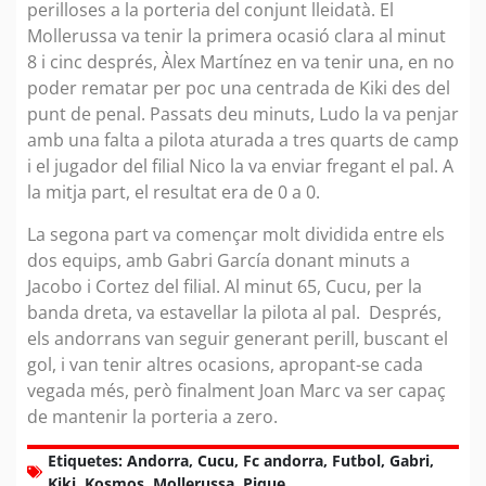
perilloses a la porteria del conjunt lleidatà. El
Mollerussa va tenir la primera ocasió clara al minut
8 i cinc després, Àlex Martínez en va tenir una, en no
poder rematar per poc una centrada de Kiki des del
punt de penal. Passats deu minuts, Ludo la va penjar
amb una falta a pilota aturada a tres quarts de camp
i el jugador del filial Nico la va enviar fregant el pal. A
la mitja part, el resultat era de 0 a 0.
La segona part va començar molt dividida entre els
dos equips, amb Gabri García donant minuts a
Jacobo i Cortez del filial. Al minut 65, Cucu, per la
banda dreta, va estavellar la pilota al pal. Després,
els andorrans van seguir generant perill, buscant el
gol, i van tenir altres ocasions, apropant-se cada
vegada més, però finalment Joan Marc va ser capaç
de mantenir la porteria a zero.
Etiquetes:
Andorra
,
Cucu
,
Fc andorra
,
Futbol
,
Gabri
,
Kiki
,
Kosmos
,
Mollerussa
,
Pique