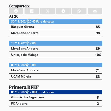
Comparteix
ACB
30/11/2024
20:45
Fora de casa
85
Bàsquet Girona
98
MoraBanc Andorra
17/11/2024
17:00
89
MoraBanc Andorra
106
Unicaja de Màlaga
09/11/2024
18:00
71
MoraBanc Andorra
83
UCAM Múrcia
Primera RFEF
01/12/2024
12:00
Fora de casa
3
Gimnástica Segoviana
2
FC Andorra