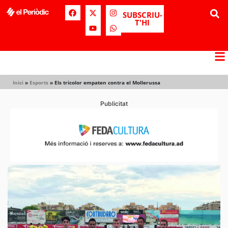
SUBSCRIU-
T'HI
Inici
»
Esports
»
Els tricolor empaten contra el Mollerussa
Publicitat