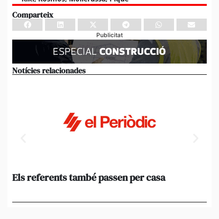
Comparteix
Publicitat
Notícies relacionades
Els referents també passen per casa
El
de
en 