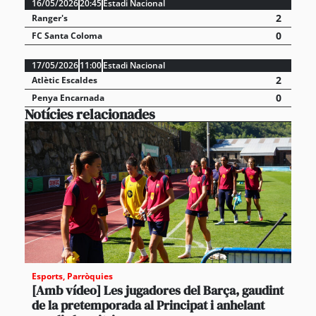
16/05/2026
20:45
Estadi Nacional
2
Ranger's
0
FC Santa Coloma
17/05/2026
11:00
Estadi Nacional
2
Atlètic Escaldes
0
Penya Encarnada
Notícies relacionades
Esports
,
Parròquies
[Amb vídeo] Les jugadores del Barça, gaudint
de la pretemporada al Principat i anhelant