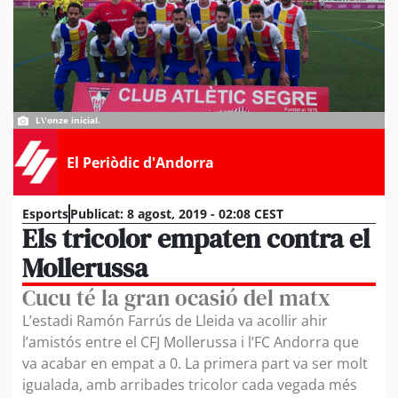
L\'onze inicial.
El Periòdic d'Andorra
Esports
Publicat:
8 agost, 2019 - 02:08 CEST
Els tricolor empaten contra el
Mollerussa
Cucu té la gran ocasió del matx
L’estadi Ramón Farrús de Lleida va acollir ahir
l’amistós entre el CFJ Mollerussa i l’FC Andorra que
va acabar en empat a 0. La primera part va ser molt
igualada, amb arribades tricolor cada vegada més