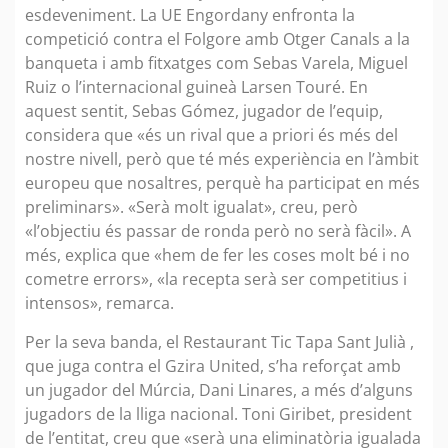
esdeveniment. La UE Engordany enfronta la
competició contra el Folgore amb Otger Canals a la
banqueta i amb fitxatges com Sebas Varela, Miguel
Ruiz o l’internacional guineà Larsen Touré. En
aquest sentit, Sebas Gómez, jugador de l’equip,
considera que «és un rival que a priori és més del
nostre nivell, però que té més experiència en l’àmbit
europeu que nosaltres, perquè ha participat en més
preliminars». «Serà molt igualat», creu, però
«l’objectiu és passar de ronda però no serà fàcil». A
més, explica que «hem de fer les coses molt bé i no
cometre errors», «la recepta serà ser competitius i
intensos», remarca.
Per la seva banda, el Restaurant Tic Tapa Sant Julià ,
que juga contra el Gzira United, s’ha reforçat amb
un jugador del Múrcia, Dani Linares, a més d’alguns
jugadors de la lliga nacional. Toni Giribet, president
de l’entitat, creu que «serà una eliminatòria igualada