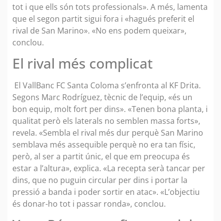
tot i que ells són tots professionals». A més, lamenta
que el segon partit sigui fora i «hagués preferit el
rival de San Marino». «No ens podem queixar»,
conclou.
El rival més complicat
El VallBanc FC Santa Coloma s’enfronta al KF Drita.
Segons Marc Rodríguez, tècnic de l’equip, «és un
bon equip, molt fort per dins». «Tenen bona planta, i
qualitat però els laterals no semblen massa forts»,
revela. «Sembla el rival més dur perquè San Marino
semblava més assequible perquè no era tan físic,
però, al ser a partit únic, el que em preocupa és
estar a l’altura», explica. «La recepta serà tancar per
dins, que no puguin circular per dins i portar la
pressió a banda i poder sortir en atac». «L’objectiu
és donar-ho tot i passar ronda», conclou.