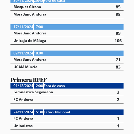
30/11/2024
20:45
Fora de casa
85
Bàsquet Girona
98
MoraBanc Andorra
17/11/2024
17:00
89
MoraBanc Andorra
106
Unicaja de Màlaga
09/11/2024
18:00
71
MoraBanc Andorra
83
UCAM Múrcia
Primera RFEF
01/12/2024
12:00
Fora de casa
3
Gimnástica Segoviana
2
FC Andorra
24/11/2024
15:30
Estadi Nacional
1
FC Andorra
1
Unionistas