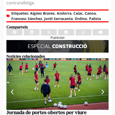
contrarellotge.
Etiquetes:
Aigües Braves
,
Andorra
,
Caiac
,
Canoa
,
Francesc Sánchez
,
Jordi Serracanta
,
Ordino
,
Palista
Comparteix
Publicitat
Notícies relacionades
Jornada de portes obertes per viure
La