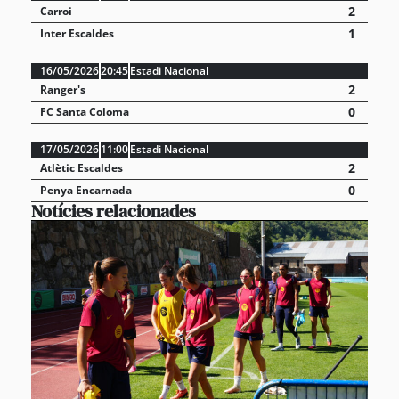
2
Carroi
1
Inter Escaldes
16/05/2026
20:45
Estadi Nacional
2
Ranger's
0
FC Santa Coloma
17/05/2026
11:00
Estadi Nacional
2
Atlètic Escaldes
0
Penya Encarnada
Notícies relacionades