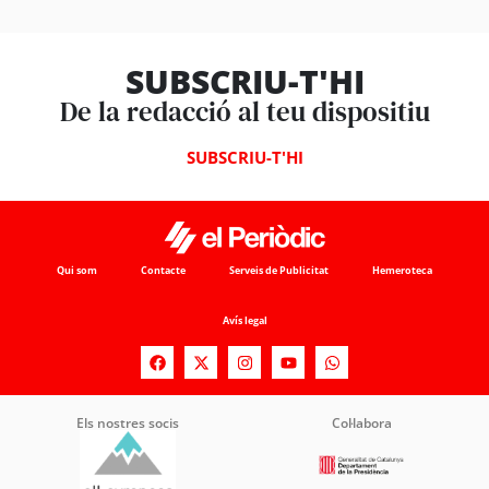
SUBSCRIU-T'HI
De la redacció al teu dispositiu
SUBSCRIU-T'HI
Qui som
Contacte
Serveis de Publicitat
Hemeroteca
Avís legal
Els nostres socis
Col·labora