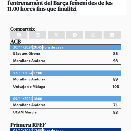
l’entrenament del Barça femení des de les
tu
11.00 hores fins que finalitzi
que
Comparteix
ACB
30/11/2024
20:45
Fora de casa
85
Bàsquet Girona
98
MoraBanc Andorra
17/11/2024
17:00
89
MoraBanc Andorra
106
Unicaja de Màlaga
09/11/2024
18:00
71
MoraBanc Andorra
83
UCAM Múrcia
Primera RFEF
01/12/2024
12:00
Fora de casa