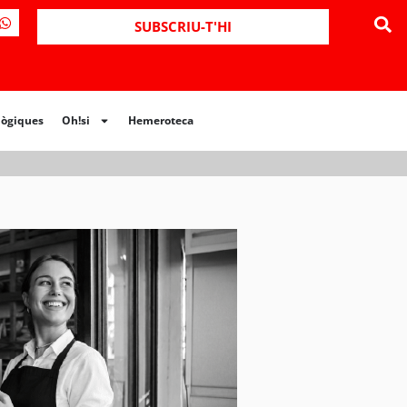
ues
Oh!si
Hemeroteca
SUBSCRIU-T'HI
lògiques
Oh!si
Hemeroteca