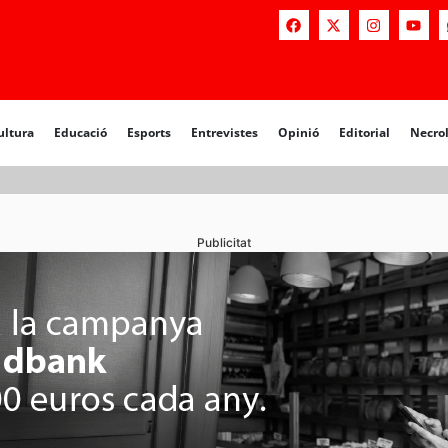
a
Educació
Esports
Entrevistes
Opinió
Editorial
Necrològiq
ultura
Educació
Esports
Entrevistes
Opinió
Editorial
Necro
Publicitat