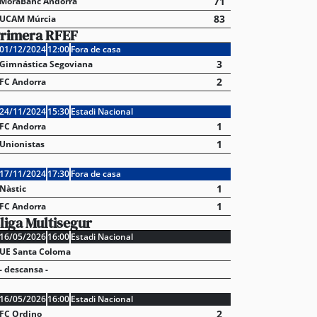
71
MoraBanc Andorra
83
UCAM Múrcia
rimera RFEF
01/12/2024
12:00
Fora de casa
3
Gimnástica Segoviana
2
FC Andorra
24/11/2024
15:30
Estadi Nacional
1
FC Andorra
1
Unionistas
17/11/2024
17:30
Fora de casa
1
Nàstic
1
FC Andorra
liga Multisegur
16/05/2026
16:00
Estadi Nacional
UE Santa Coloma
- descansa -
16/05/2026
16:00
Estadi Nacional
2
FC Ordino