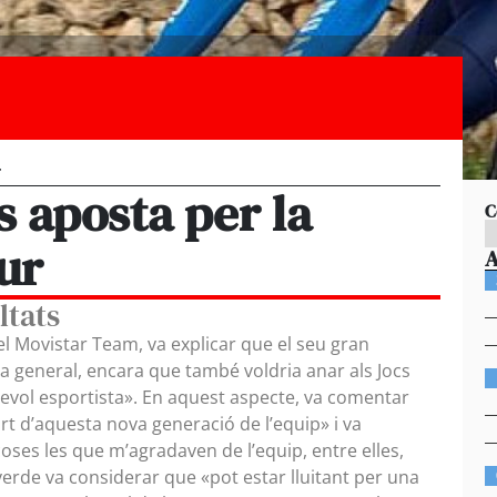
T
s aposta per la
C
ur
ltats
el Movistar Team, va explicar que el seu gran
 la general, encara que també voldria anar als Jocs
evol esportista». En aquest aspecte, va comentar
rt d’aquesta nova generació de l’equip» i va
ses les que m’agradaven de l’equip, entre elles,
verde va considerar que «pot estar lluitant per una