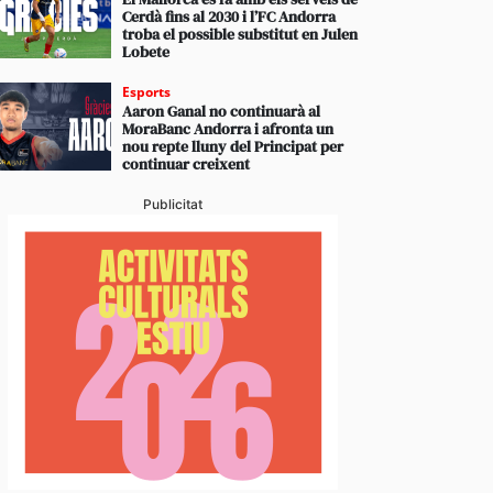
Cerdà fins al 2030 i l’FC Andorra
troba el possible substitut en Julen
Lobete
Esports
Aaron Ganal no continuarà al
MoraBanc Andorra i afronta un
nou repte lluny del Principat per
continuar creixent
Publicitat