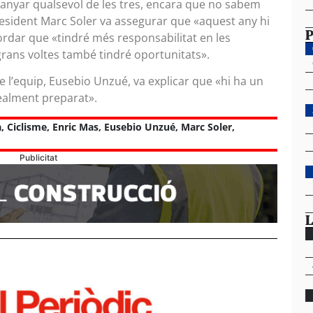
guanyar qualsevol de les tres, encara que no sabem
 resident Marc Soler va assegurar que «aquest any hi
P
ordar que «tindré més responsabilitat en les
grans voltes també tindré oportunitats».
e l’equip, Eusebio Unzué, va explicar que «hi ha un
ealment preparat».
a
,
Ciclisme
,
Enric Mas
,
Eusebio Unzué
,
Marc Soler
,
Publicitat
L