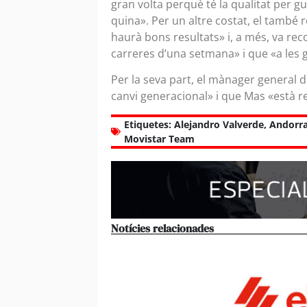
gran volta perquè té la qualitat per 
quina». Per un altre costat, el també
haurà bons resultats» i, a més, va rec
carreres d’una setmana» i que «a les 
Per la seva part, el mànager general d
canvi generacional» i que Mas «està r
Etiquetes:
Alejandro Valverde
,
Andorr
Movistar Team
Notícies relacionades