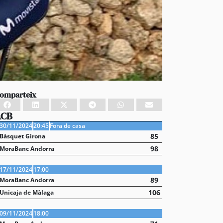
omparteix
ACB
30/11/2024
20:45
Fora de casa
85
Bàsquet Girona
98
MoraBanc Andorra
17/11/2024
17:00
89
MoraBanc Andorra
106
Unicaja de Màlaga
09/11/2024
18:00