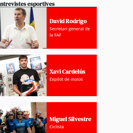
ntrevistes esportives
David Rodrigo
Secretari general de
la FAF
Xavi Cardelús
Expilot de motos
Miguel Silvestre
Ciclista