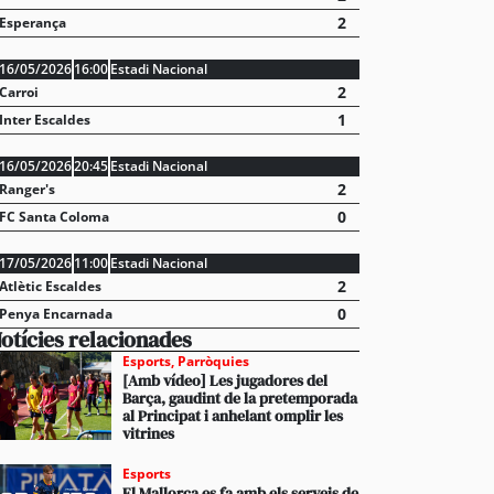
2
Esperança
16/05/2026
16:00
Estadi Nacional
2
Carroi
stabliments es fan forts davant una demanda enorme 
1
Inter Escaldes
 en un juliol que ja és històric
16/05/2026
20:45
Estadi Nacional
2
Ranger's
0
FC Santa Coloma
17/05/2026
11:00
Estadi Nacional
2
Atlètic Escaldes
0
Penya Encarnada
otícies relacionades
Esports
,
Parròquies
[Amb vídeo] Les jugadores del
Barça, gaudint de la pretemporada
al Principat i anhelant omplir les
vitrines
Esports
El Mallorca es fa amb els serveis de