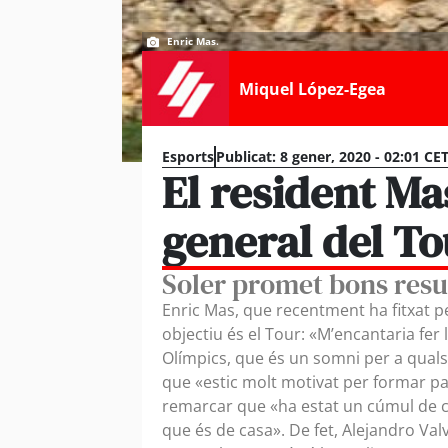
Enric Mas.
Miquel López-Egea
Esports
Publicat:
8 gener, 2020 - 02:01 CE
El resident Ma
general del To
Soler promet bons resu
Enric Mas, que recentment ha fitxat p
objectiu és el Tour: «M’encantaria fer
Olímpics, que és un somni per a quals
que «estic molt motivat per formar pa
remarcar que «ha estat un cúmul de co
que és de casa». De fet, Alejandro Val