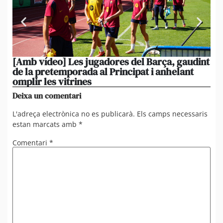
[Amb vídeo] Les jugadores del Barça, gaudint
El
de la pretemporada al Principat i anhelant
ni
omplir les vitrines
ag
Deixa un comentari
L'adreça electrònica no es publicarà.
Els camps necessaris
estan marcats amb
*
Comentari
*