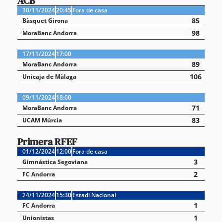
ACB
30/11/2024
20:45
Fora de casa
85
Bàsquet Girona
98
MoraBanc Andorra
17/11/2024
17:00
89
MoraBanc Andorra
106
Unicaja de Màlaga
09/11/2024
18:00
71
MoraBanc Andorra
83
UCAM Múrcia
Primera RFEF
01/12/2024
12:00
Fora de casa
3
Gimnástica Segoviana
2
FC Andorra
24/11/2024
15:30
Estadi Nacional
1
FC Andorra
1
Unionistas