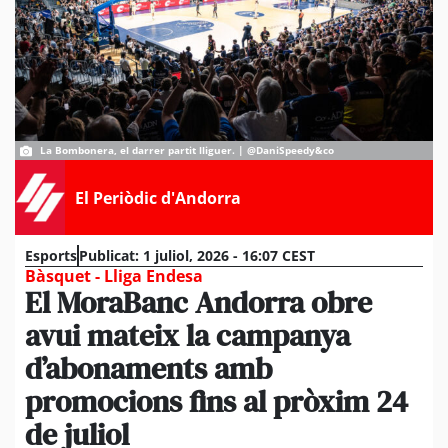
La Bombonera, el darrer partit lliguer. | @DaniSpeedy&co
El Periòdic d'Andorra
Esports
Publicat:
1 juliol, 2026 - 16:07 CEST
Bàsquet - Lliga Endesa
El MoraBanc Andorra obre
avui mateix la campanya
d’abonaments amb
promocions fins al pròxim 24
de juliol