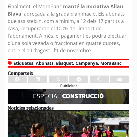
Finalment, el MoraBanc
manté la iniciativa Allau
Blava
, adreçada a la grada d’animació. Els abonats
que assisteixin, com a mínim, a 12 dels 17 partits a
casa, recuperaran el 100% de l’import de
l’abonament. A més, el pagament es podrà efectuar
d’una sola vegada o fraccionat en quatre quotes,
entre el 10 d’agost i l’1 de novembre.
Etiquetes:
Abonats
,
Bàsquet
,
Campanya
,
MoraBanc
Comparteix
Publicitat
Notícies relacionades