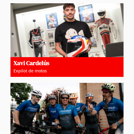
Xavi Cardelús
Expilot de motos