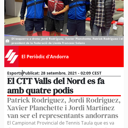
D\'esquerra a dreta: Jordi Rodríguez, Xavier Planchette, Patrick Rodríguez i el
president de la Federació de Lleida Francesc Solans
El Periòdic d'Andorra
Esports
Publicat:
28 setembre, 2021 - 02:09 CEST
El CTT Valls del Nord es fa
amb quatre podis
Patrick Rodriguez, Jordi Rodriguez,
Xavier Planchette i Jordi Martínez
van ser el representants andorrans
El Campionat Provincial de Tennis Taula que es va