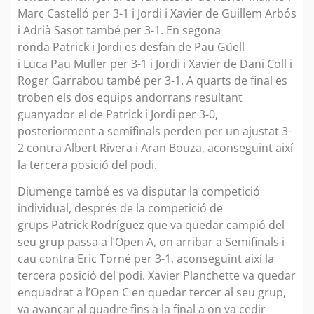
Marc Castelló per 3-1 i Jordi i Xavier de Guillem Arbós
i Adrià Sasot també per 3-1. En segona
ronda Patrick i Jordi es desfan de Pau Güell
i Luca Pau Muller per 3-1 i Jordi i Xavier de Dani Coll i
Roger Garrabou també per 3-1. A quarts de final es
troben els dos equips andorrans resultant
guanyador el de Patrick i Jordi per 3-0,
posteriorment a semifinals perden per un ajustat 3-
2 contra Albert Rivera i Aran Bouza, aconseguint així
la tercera posició del podi.
Diumenge també es va disputar la competició
individual, després de la competició de
grups Patrick Rodríguez que va quedar campió del
seu grup passa a l’Open A, on arribar a Semifinals i
cau contra Eric Torné per 3-1, aconseguint així la
tercera posició del podi. Xavier Planchette va quedar
enquadrat a l’Open C en quedar tercer al seu grup,
va avançar al quadre fins a la final a on va cedir