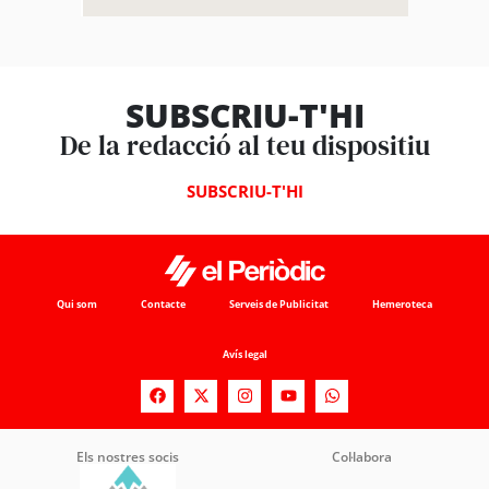
SUBSCRIU-T'HI
De la redacció al teu dispositiu
SUBSCRIU-T'HI
Qui som
Contacte
Serveis de Publicitat
Hemeroteca
Avís legal
Els nostres socis
Col·labora