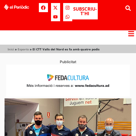
SUBSCRIU-
T'HI
Inici
»
Esports
»
El CTT Valls del Nord es fa amb quatre podis
Publicitat