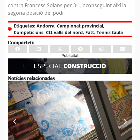
contra Francesc Solans per 3-1, aconseguint així la
segona posició del podi.
Etiquetes:
Andorra
,
Campionat provincial
,
Competicions
,
Ctt valls del nord
,
Fatt
,
Tennis taula
Comparteix
Publicitat
Notícies relacionades