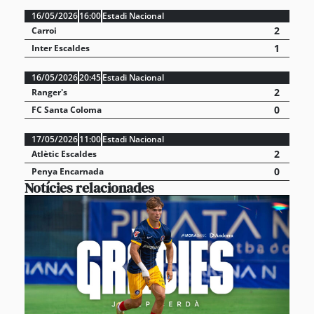
16/05/2026
16:00
Estadi Nacional
2
Carroi
1
Inter Escaldes
16/05/2026
20:45
Estadi Nacional
2
Ranger's
0
FC Santa Coloma
17/05/2026
11:00
Estadi Nacional
2
Atlètic Escaldes
0
Penya Encarnada
Notícies relacionades