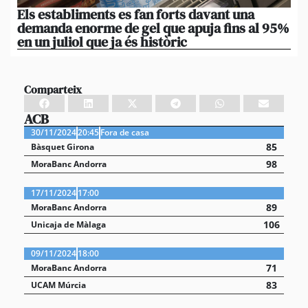
Els establiments es fan forts davant una
La
demanda enorme de gel que apuja fins al 95%
po
en un juliol que ja és històric
xi
Comparteix
ACB
30/11/2024
20:45
Fora de casa
85
Bàsquet Girona
98
MoraBanc Andorra
17/11/2024
17:00
89
MoraBanc Andorra
106
Unicaja de Màlaga
09/11/2024
18:00
71
MoraBanc Andorra
83
UCAM Múrcia