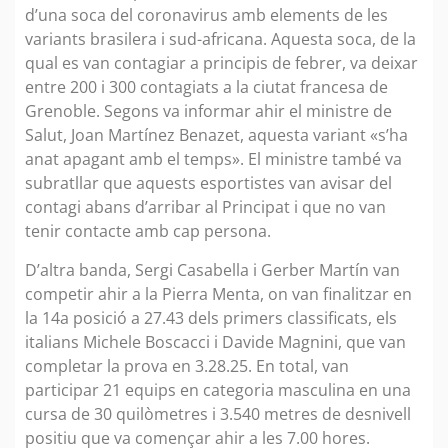
d’una soca del coronavirus amb elements de les
variants brasilera i sud-africana. Aquesta soca, de la
qual es van contagiar a principis de febrer, va deixar
entre 200 i 300 contagiats a la ciutat francesa de
Grenoble. Segons va informar ahir el ministre de
Salut, Joan Martínez Benazet, aquesta variant «s’ha
anat apagant amb el temps». El ministre també va
subratllar que aquests esportistes van avisar del
contagi abans d’arribar al Principat i que no van
tenir contacte amb cap persona.
D’altra banda, Sergi Casabella i Gerber Martín van
competir ahir a la Pierra Menta, on van finalitzar en
la 14a posició a 27.43 dels primers classificats, els
italians Michele Boscacci i Davide Magnini, que van
completar la prova en 3.28.25. En total, van
participar 21 equips en categoria masculina en una
cursa de 30 quilòmetres i 3.540 metres de desnivell
positiu que va començar ahir a les 7.00 hores.