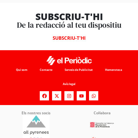
SUBSCRIU-T'HI
De la redacció al teu dispositiu
SUBSCRIU-T'HI
Qui som
Contacte
Serveis de Publicitat
Hemeroteca
Avís legal
Els nostres socis
Col·labora