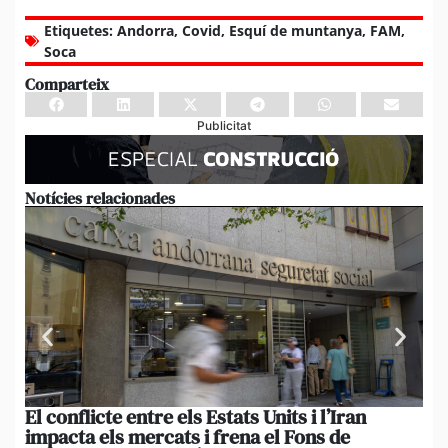
Etiquetes:
Andorra
,
Covid
,
Esquí de muntanya
,
FAM
,
Soca
Comparteix
Publicitat
Notícies relacionades
El conflicte entre els Estats Units i l’Iran
L’
impacta els mercats i frena el Fons de
el