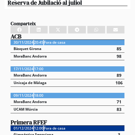
Reserva de Jubilació al juliol
i 
Comparteix
ACB
30/11/2024
20:45
Fora de casa
85
Bàsquet Girona
98
MoraBanc Andorra
17/11/2024
17:00
89
MoraBanc Andorra
106
Unicaja de Màlaga
09/11/2024
18:00
71
MoraBanc Andorra
83
UCAM Múrcia
Primera RFEF
01/12/2024
12:00
Fora de casa
3
Gimnástica Segoviana