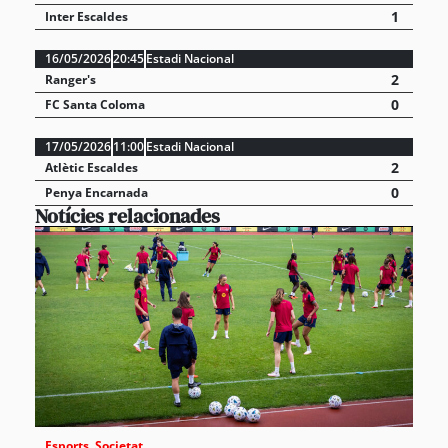
1
Inter Escaldes
16/05/2026
20:45
Estadi Nacional
2
Ranger's
0
FC Santa Coloma
17/05/2026
11:00
Estadi Nacional
2
Atlètic Escaldes
0
Penya Encarnada
Notícies relacionades
Esports
,
Societat