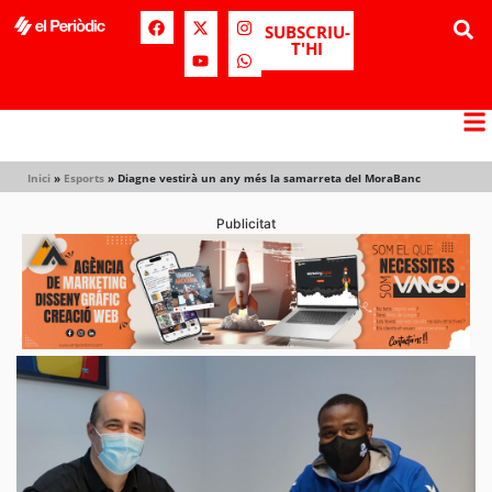
SUBSCRIU-
T'HI
Inici
»
Esports
»
Diagne vestirà un any més la samarreta del MoraBanc
Publicitat