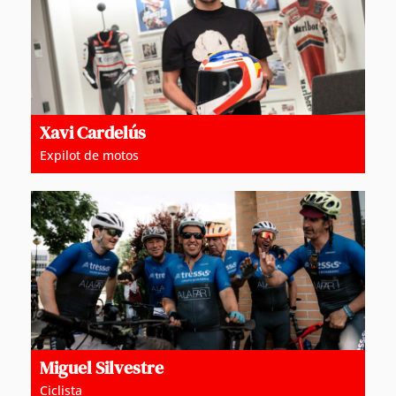
Xavi Cardelús
Expilot de motos
Miguel Silvestre
Ciclista