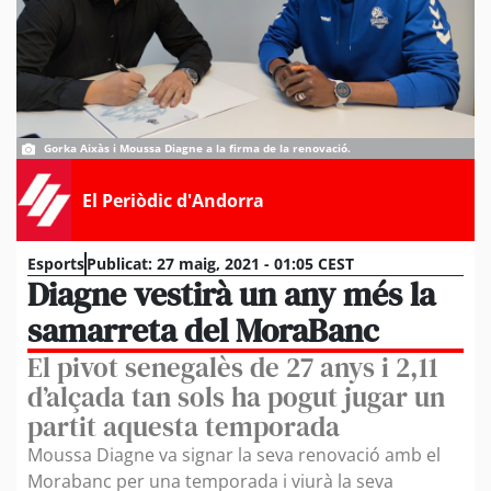
Gorka Aixàs i Moussa Diagne a la firma de la renovació.
El Periòdic d'Andorra
Esports
Publicat:
27 maig, 2021 - 01:05 CEST
Diagne vestirà un any més la
samarreta del MoraBanc
El pivot senegalès de 27 anys i 2,11
d’alçada tan sols ha pogut jugar un
partit aquesta temporada
Moussa Diagne va signar la seva renovació amb el
Morabanc per una temporada i viurà la seva