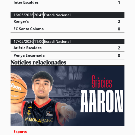
1
Inter Escaldes
16/05/2026
20:45
Estadi Nacional
2
Ranger's
0
FC Santa Coloma
17/05/2026
11:00
Estadi Nacional
2
Atlètic Escaldes
0
Penya Encarnada
Notícies relacionades
Esports