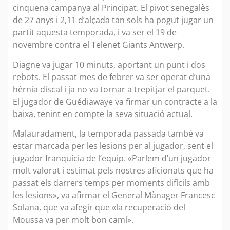
cinquena campanya al Principat. El pivot senegalès
de 27 anys i 2,11 d’alçada tan sols ha pogut jugar un
partit aquesta temporada, i va ser el 19 de
novembre contra el Telenet Giants Antwerp.
Diagne va jugar 10 minuts, aportant un punt i dos
rebots. El passat mes de febrer va ser operat d’una
hèrnia discal i ja no va tornar a trepitjar el parquet.
El jugador de Guédiawaye va firmar un contracte a la
baixa, tenint en compte la seva situació actual.
Malauradament, la temporada passada també va
estar marcada per les lesions per al jugador, sent el
jugador franquícia de l’equip. «Parlem d’un jugador
molt valorat i estimat pels nostres aficionats que ha
passat els darrers temps per moments difícils amb
les lesions», va afirmar el General Mànager Francesc
Solana, que va afegir que «la recuperació del
Moussa va per molt bon camí».