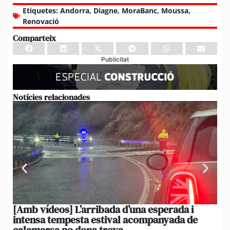
Etiquetes:
Andorra
,
Diagne
,
MoraBanc
,
Moussa
,
Renovació
Comparteix
Publicitat
Notícies relacionades
[Amb vídeos] L’arribada d’una esperada i
El 
intensa tempesta estival acompanyada de
20
calamarsa no dona treva
du