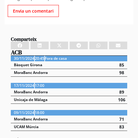
Comparteix
ACB
30/11/2024
20:45
Fora de casa
85
Bàsquet Girona
98
MoraBanc Andorra
17/11/2024
17:00
89
MoraBanc Andorra
106
Unicaja de Màlaga
09/11/2024
18:00
71
MoraBanc Andorra
83
UCAM Múrcia