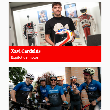
Xavi Cardelús
Expilot de motos