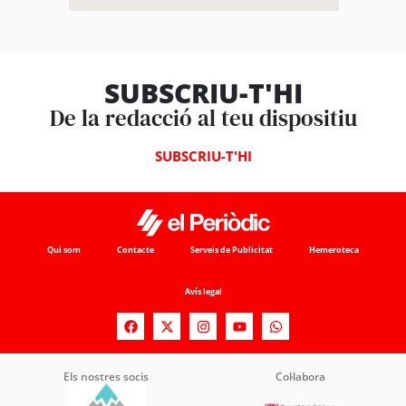
SUBSCRIU-T'HI
De la redacció al teu dispositiu
SUBSCRIU-T'HI
Qui som
Contacte
Serveis de Publicitat
Hemeroteca
Avís legal
Els nostres socis
Col·labora