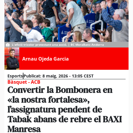
L'afició tricolor protestant una acció. | BC MoraBanc Andorra
Arnau Ojeda Garcia
Esports
Publicat:
8 maig, 2026 - 13:05 CEST
Bàsquet - ACB
Convertir la Bombonera en
«la nostra fortalesa»,
l’assignatura pendent de
Tabak abans de rebre el BAXI
Manresa