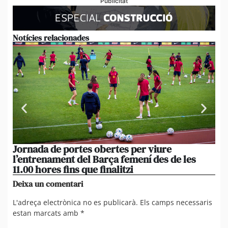
Publicitat
Notícies relacionades
Jornada de portes obertes per viure
La
l’entrenament del Barça femení des de les
tu
11.00 hores fins que finalitzi
que
Deixa un comentari
L'adreça electrònica no es publicarà.
Els camps necessaris
estan marcats amb
*