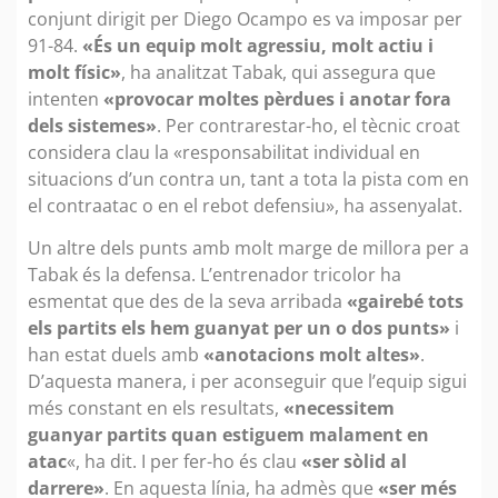
conjunt dirigit per Diego Ocampo es va imposar per
91-84.
«És un equip molt agressiu, molt actiu i
molt físic»
, ha analitzat Tabak, qui assegura que
intenten
«provocar moltes pèrdues i anotar fora
dels sistemes»
. Per contrarestar-ho, el tècnic croat
considera clau la «responsabilitat individual en
situacions d’un contra un, tant a tota la pista com en
el contraatac o en el rebot defensiu», ha assenyalat.
Un altre dels punts amb molt marge de millora per a
Tabak és la defensa. L’entrenador tricolor ha
esmentat que des de la seva arribada
«gairebé tots
els partits els hem guanyat per un o dos punts»
i
han estat duels amb
«anotacions molt altes»
.
D’aquesta manera, i per aconseguir que l’equip sigui
més constant en els resultats,
«necessitem
guanyar partits quan estiguem malament en
atac
«, ha dit. I per fer-ho és clau
«ser sòlid al
darrere»
. En aquesta línia, ha admès que
«ser més