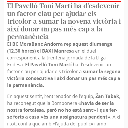
El Pavelló Toni Martí ha d'esdevenir
un factor clau per ajudar els
tricolor a sumar la novena victòria i
així donar un pas més cap a la
permanència
El BC MoraBanc Andorra rep aquest diumenge
(12.30 hores) el BAXI Manresa
en el duel
corresponent a la trentena jornada de la Lliga
Endesa.
El Pavelló Toni Martí
ha d’esdevenir un
factor clau per ajudar els tricolor a
sumar la segona
victòria consecutiva i així donar un pas més cap a
la permanència.
En aquest sentit, l’entrenador de l’equip,
Žan Tabak
,
ha reconegut que la Bombonera
«havia de ser la
nostra fortalesa, però no ho està sent» i que fer-
se forts a casa «és una assignatura pendent»
. Així
i tot, confia que amb «l’ajuda del públic» i amb