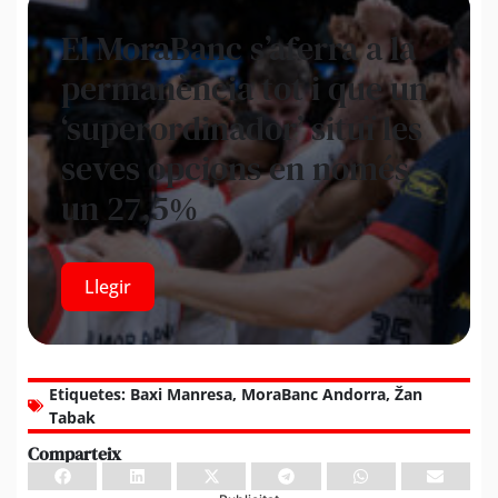
El MoraBanc s’aferra a la
permanència tot i que un
‘superordinador’ situï les
seves opcions en només
un 27,5%
Llegir
Etiquetes:
Baxi Manresa
,
MoraBanc Andorra
,
Žan
Tabak
Comparteix