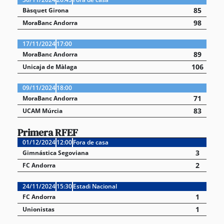
85
Bàsquet Girona
98
MoraBanc Andorra
17/11/2024
17:00
89
MoraBanc Andorra
106
Unicaja de Màlaga
09/11/2024
18:00
71
MoraBanc Andorra
83
UCAM Múrcia
Primera RFEF
01/12/2024
12:00
Fora de casa
3
Gimnástica Segoviana
2
FC Andorra
24/11/2024
15:30
Estadi Nacional
1
FC Andorra
1
Unionistas