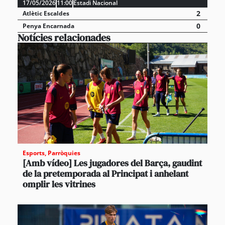
17/05/2026
11:00
Estadi Nacional
2
Atlètic Escaldes
0
Penya Encarnada
Notícies relacionades
Esports
,
Parròquies
[Amb vídeo] Les jugadores del Barça, gaudint
de la pretemporada al Principat i anhelant
omplir les vitrines