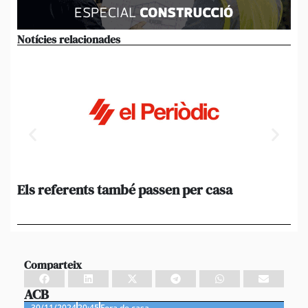
Notícies relacionades
Els referents també passen per casa
El
de
en 
Comparteix
ACB
30/11/2024
20:45
Fora de casa