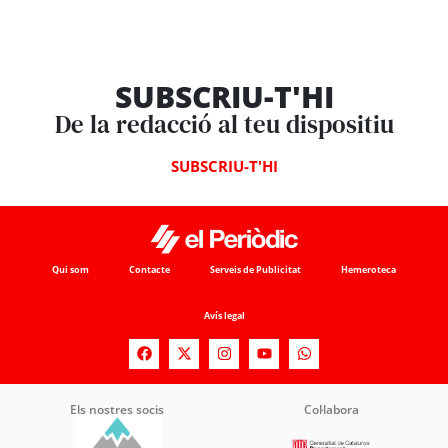
SUBSCRIU-T'HI
De la redacció al teu dispositiu
SUBSCRIU-T'HI
Qui som
Contacte
Serveis de Publicitat
Hemeroteca
Avís legal
Els nostres socis
Col·labora