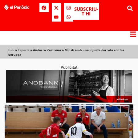
SUBSCRIU-
T'HI
Inici
»
Esports
»
Andorra s’estrena a Minsk amb una injusta derrota contra
Noruega
Publicitat