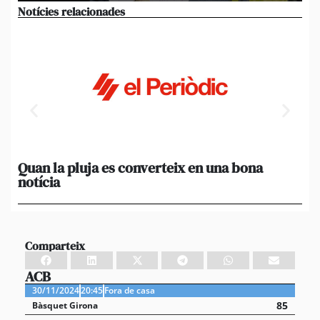
Notícies relacionades
Quan la pluja es converteix en una bona
[A
notícia
in
ca
Comparteix
ACB
30/11/2024
20:45
Fora de casa
85
Bàsquet Girona