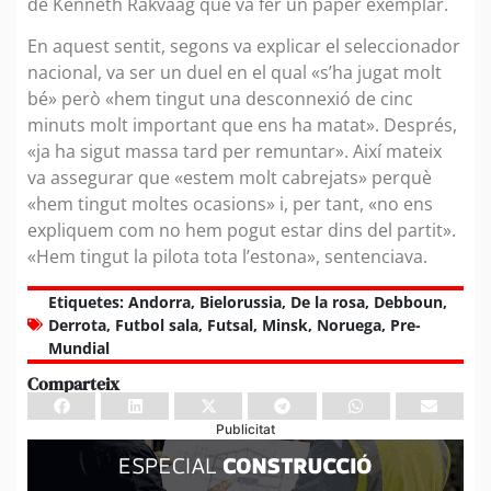
de Kenneth Rakvaag que va fer un paper exemplar.
En aquest sentit, segons va explicar el seleccionador
nacional, va ser un duel en el qual «s’ha jugat molt
bé» però «hem tingut una desconnexió de cinc
minuts molt important que ens ha matat». Després,
«ja ha sigut massa tard per remuntar». Així mateix
va assegurar que «estem molt cabrejats» perquè
«hem tingut moltes ocasions» i, per tant, «no ens
expliquem com no hem pogut estar dins del partit».
«Hem tingut la pilota tota l’estona», sentenciava.
Etiquetes:
Andorra
,
Bielorussia
,
De la rosa
,
Debboun
,
Derrota
,
Futbol sala
,
Futsal
,
Minsk
,
Noruega
,
Pre-
Mundial
Comparteix
Publicitat